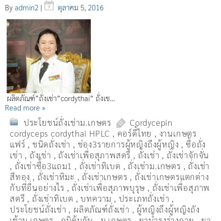
By
admin2
|
ตุลาคม 5, 2016
ผลิตภัณฑ์”ถั่งเช่า”cordythai” ถั่งเช…
Read more »
ประโยชน์ถั่งเช่าม.เกษตร
Cordycepin
cordyceps cordythai HPLC
,
คอร์ดี้ไทย
,
งานเกษตร
แฟร์
,
ชนิดถั่งเช่า
,
ช่อง3รายการผู้หญิงถึงผู้หญิง
,
ซื้อถั่ง
เช่า
,
ถังเช่า
,
ถังเช่าเพื่อสุภาพสตรี
,
ถั่งเช่า
,
ถั่งเช่าจักจั่น
,
ถั่งเช่าซื้อ3แถม1
,
ถั่งเช่าทิเบต
,
ถั่งเช่าม.เกษตร
,
ถั่งเช่า
สีทอง
,
ถั่งเช่าหิมะ
,
ถั่งเช่าเกษตร
,
ถั่งเช่าเกษตรแตกต่าง
กับที่อื่นอย่างไร
,
ถั่งเช่าเพื่อสุภาพบุรุษ
,
ถั่งเช่าเพื่อสุภาพ
สตรี
,
ถั่่งเช่าทิเบต
,
บทความ
,
ประเภทถั่งเช่า
,
ประโยชน์ถั่งเช่า
,
ผลิตภัณฑ์ถั่งเช่า
,
ผู้หญิงถึงผู้หญิงถัง
เช้าม.เกษตร
,
ภูมิคุ้มกัน
,
ม.เกษตร
,
ยาบำรุงร่างกาย
,
ยา