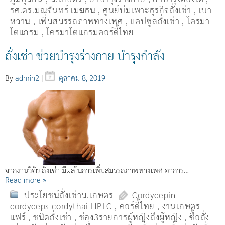
รศ.ดร.มณจันทร์ เมฆธน
,
ศูนย์บ่มเพาะธุรกิจถั่งเช่า
,
เบา
หวาน
,
เพิ่มสมรรถภาพทางเพศ
,
แคปซูลถั่งเช่า
,
โครมา
โตแกรม
,
โครมาโตแกรมคอร์ดี้ไทย
ถั่งเช่า ช่วยบำรุงร่างกาย บำรุงกำลัง
By
admin2
|
ตุลาคม 8, 2019
จากงานวิจัย ถั่งเช่า มีผลในการเพิ่มสมรรถภาพทางเพศ อาการ…
Read more »
ประโยชน์ถั่งเช่าม.เกษตร
Cordycepin
cordyceps cordythai HPLC
,
คอร์ดี้ไทย
,
งานเกษตร
แฟร์
,
ชนิดถั่งเช่า
,
ช่อง3รายการผู้หญิงถึงผู้หญิง
,
ซื้อถั่ง