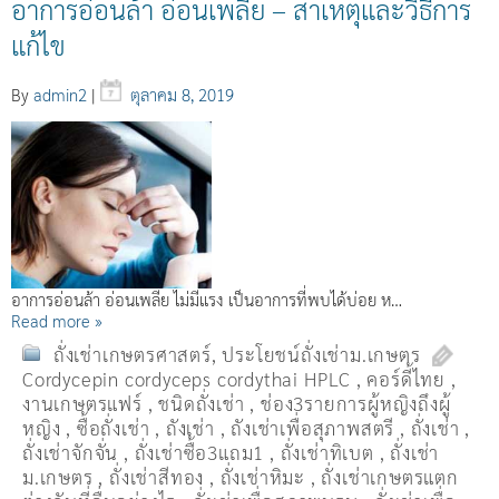
อาการอ่อนล้า อ่อนเพลีย – สาเหตุและวิธีการ
แก้ไข
By
admin2
|
ตุลาคม 8, 2019
อาการอ่อนล้า อ่อนเพลีย ไม่มีแรง เป็นอาการที่พบได้บ่อย ห…
Read more »
ถั่งเช่าเกษตรศาสตร์
,
ประโยชน์ถั่งเช่าม.เกษตร
Cordycepin cordyceps cordythai HPLC
,
คอร์ดี้ไทย
,
งานเกษตรแฟร์
,
ชนิดถั่งเช่า
,
ช่อง3รายการผู้หญิงถึงผู้
หญิง
,
ซื้อถั่งเช่า
,
ถังเช่า
,
ถังเช่าเพื่อสุภาพสตรี
,
ถั่งเช่า
,
ถั่งเช่าจักจั่น
,
ถั่งเช่าซื้อ3แถม1
,
ถั่งเช่าทิเบต
,
ถั่งเช่า
ม.เกษตร
,
ถั่งเช่าสีทอง
,
ถั่งเช่าหิมะ
,
ถั่งเช่าเกษตรแตก