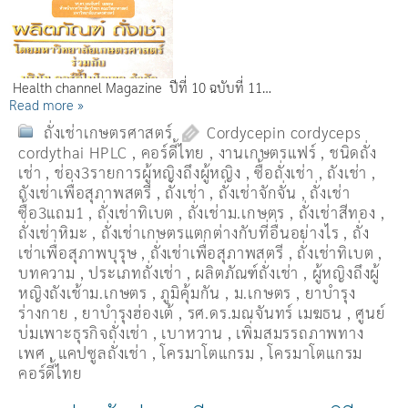
Health channel Magazine ปีที่ 10 ฉบับที่ 11…
Read more »
ถั่งเช่าเกษตรศาสตร์
Cordycepin cordyceps
cordythai HPLC
,
คอร์ดี้ไทย
,
งานเกษตรแฟร์
,
ชนิดถั่ง
เช่า
,
ช่อง3รายการผู้หญิงถึงผู้หญิง
,
ซื้อถั่งเช่า
,
ถังเช่า
,
ถังเช่าเพื่อสุภาพสตรี
,
ถั่งเช่า
,
ถั่งเช่าจักจั่น
,
ถั่งเช่า
ซื้อ3แถม1
,
ถั่งเช่าทิเบต
,
ถั่งเช่าม.เกษตร
,
ถั่งเช่าสีทอง
,
ถั่งเช่าหิมะ
,
ถั่งเช่าเกษตรแตกต่างกับที่อื่นอย่างไร
,
ถั่ง
เช่าเพื่อสุภาพบุรุษ
,
ถั่งเช่าเพื่อสุภาพสตรี
,
ถั่่งเช่าทิเบต
,
บทความ
,
ประเภทถั่งเช่า
,
ผลิตภัณฑ์ถั่งเช่า
,
ผู้หญิงถึงผู้
หญิงถังเช้าม.เกษตร
,
ภูมิคุ้มกัน
,
ม.เกษตร
,
ยาบำรุง
ร่างกาย
,
ยาบำรุงฮ่องเต้
,
รศ.ดร.มณจันทร์ เมฆธน
,
ศูนย์
บ่มเพาะธุรกิจถั่งเช่า
,
เบาหวาน
,
เพิ่มสมรรถภาพทาง
เพศ
,
แคปซูลถั่งเช่า
,
โครมาโตแกรม
,
โครมาโตแกรม
คอร์ดี้ไทย