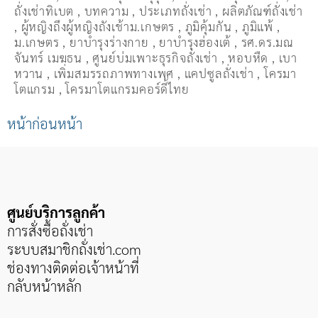
ถั่่งเช่าทิเบต
,
บทความ
,
ประเภทถั่งเช่า
,
ผลิตภัณฑ์ถั่งเช่า
,
ผู้หญิงถึงผู้หญิงถังเช้าม.เกษตร
,
ภูมิคุ้มกัน
,
ภูมิแพ้
,
ม.เกษตร
,
ยาบำรุงร่างกาย
,
ยาบำรุงฮ่องเต้
,
รศ.ดร.มณ
จันทร์ เมฆธน
,
ศูนย์บ่มเพาะธุรกิจถั่งเช่า
,
หอบหืด
,
เบา
หวาน
,
เพิ่มสมรรถภาพทางเพศ
,
แคปซูลถั่งเช่า
,
โครมา
โตแกรม
,
โครมาโตแกรมคอร์ดี้ไทย
หน้าก่อนหน้า
ศูนย์บริการลูกค้า
การสั่งซื้อถั่งเช่า
ระบบสมาชิกถั่งเช่า
.com
ช่องทางติดต่อเจ้าหน้าที่
กลับหน้าหลัก