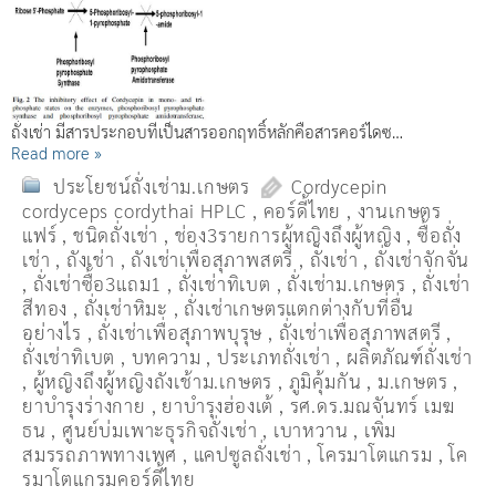
ถั่งเช่า มีสารประกอบที่เป็นสารออกฤทธิ์หลักคือสารคอร์ไดซ…
Read more »
ประโยชน์ถั่งเช่าม.เกษตร
Cordycepin
cordyceps cordythai HPLC
,
คอร์ดี้ไทย
,
งานเกษตร
แฟร์
,
ชนิดถั่งเช่า
,
ช่อง3รายการผู้หญิงถึงผู้หญิง
,
ซื้อถั่ง
เช่า
,
ถังเช่า
,
ถังเช่าเพื่อสุภาพสตรี
,
ถั่งเช่า
,
ถั่งเช่าจักจั่น
,
ถั่งเช่าซื้อ3แถม1
,
ถั่งเช่าทิเบต
,
ถั่งเช่าม.เกษตร
,
ถั่งเช่า
สีทอง
,
ถั่งเช่าหิมะ
,
ถั่งเช่าเกษตรแตกต่างกับที่อื่น
อย่างไร
,
ถั่งเช่าเพื่อสุภาพบุรุษ
,
ถั่งเช่าเพื่อสุภาพสตรี
,
ถั่่งเช่าทิเบต
,
บทความ
,
ประเภทถั่งเช่า
,
ผลิตภัณฑ์ถั่งเช่า
,
ผู้หญิงถึงผู้หญิงถังเช้าม.เกษตร
,
ภูมิคุ้มกัน
,
ม.เกษตร
,
ยาบำรุงร่างกาย
,
ยาบำรุงฮ่องเต้
,
รศ.ดร.มณจันทร์ เมฆ
ธน
,
ศูนย์บ่มเพาะธุรกิจถั่งเช่า
,
เบาหวาน
,
เพิ่ม
สมรรถภาพทางเพศ
,
แคปซูลถั่งเช่า
,
โครมาโตแกรม
,
โค
รมาโตแกรมคอร์ดี้ไทย