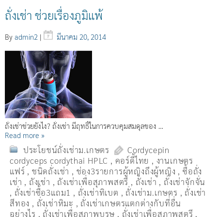
ถั่งเช่า ช่วยเรื่องภูมิแพ้
By
admin2
|
มีนาคม 20, 2014
ถั่งเช่าช่วยยังไง? ถั่งเช่า มีฤทธิ์ในการควบคุมสมดุลของ …
Read more »
ประโยชน์ถั่งเช่าม.เกษตร
Cordycepin
cordyceps cordythai HPLC
,
คอร์ดี้ไทย
,
งานเกษตร
แฟร์
,
ชนิดถั่งเช่า
,
ช่อง3รายการผู้หญิงถึงผู้หญิง
,
ซื้อถั่ง
เช่า
,
ถังเช่า
,
ถังเช่าเพื่อสุภาพสตรี
,
ถั่งเช่า
,
ถั่งเช่าจักจั่น
,
ถั่งเช่าซื้อ3แถม1
,
ถั่งเช่าทิเบต
,
ถั่งเช่าม.เกษตร
,
ถั่งเช่า
สีทอง
,
ถั่งเช่าหิมะ
,
ถั่งเช่าเกษตรแตกต่างกับที่อื่น
อย่างไร
,
ถั่งเช่าเพื่อสุภาพบุรุษ
,
ถั่งเช่าเพื่อสุภาพสตรี
,