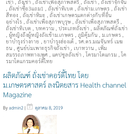
เช่า
,
ถังเช่า
,
ถังเช่าเพื่อสุภาพสตรี
,
ถั่งเช่า
,
ถั่งเช่าจักจั่น
,
ถั่งเช่าซื้อ3แถม1
,
ถั่งเช่าทิเบต
,
ถั่งเช่าม.เกษตร
,
ถั่งเช่า
สีทอง
,
ถั่งเช่าหิมะ
,
ถั่งเช่าเกษตรแตกต่างกับที่อื่น
อย่างไร
,
ถั่งเช่าเพื่อสุภาพบุรุษ
,
ถั่งเช่าเพื่อสุภาพสตรี
,
ถั่่งเช่าทิเบต
,
บทความ
,
ประเภทถั่งเช่า
,
ผลิตภัณฑ์ถั่งเช่า
,
ผู้หญิงถึงผู้หญิงถังเช้าม.เกษตร
,
ภูมิคุ้มกัน
,
ม.เกษตร
,
ยาบำรุงร่างกาย
,
ยาบำรุงฮ่องเต้
,
รศ.ดร.มณจันทร์ เมฆ
ธน
,
ศูนย์บ่มเพาะธุรกิจถั่งเช่า
,
เบาหวาน
,
เพิ่ม
สมรรถภาพทางเพศ
,
แคปซูลถั่งเช่า
,
โครมาโตแกรม
,
โค
รมาโตแกรมคอร์ดี้ไทย
ผลิตภัณฑ์ ถั่งเช่าคอร์ดี้ไทย โดย
ม.เกษตรศาสตร์ ลงนิตยสาร Health channel
Magazine
By
admin2
|
ตุลาคม 8, 2019