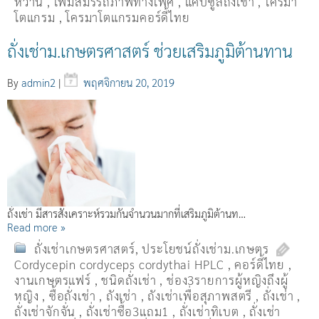
หวาน
,
เพิ่มสมรรถภาพทางเพศ
,
แคปซูลถั่งเช่า
,
โครมา
โตแกรม
,
โครมาโตแกรมคอร์ดี้ไทย
ถั่งเช่าม.เกษตรศาสตร์ ช่วยเสริมภูมิต้านทาน
By
admin2
|
พฤศจิกายน 20, 2019
ถั่งเช่า มีสารสังเคราะห์รวมกันจำนวนมากที่เสริมภูมิต้านท…
Read more »
ถั่งเช่าเกษตรศาสตร์
,
ประโยชน์ถั่งเช่าม.เกษตร
Cordycepin cordyceps cordythai HPLC
,
คอร์ดี้ไทย
,
งานเกษตรแฟร์
,
ชนิดถั่งเช่า
,
ช่อง3รายการผู้หญิงถึงผู้
หญิง
,
ซื้อถั่งเช่า
,
ถังเช่า
,
ถังเช่าเพื่อสุภาพสตรี
,
ถั่งเช่า
,
ถั่งเช่าจักจั่น
,
ถั่งเช่าซื้อ3แถม1
,
ถั่งเช่าทิเบต
,
ถั่งเช่า