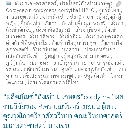
ถั่งเช่าเกษตรศาสตร์
,
ประโยชน์ถั่งเช่าม.เกษตร
Cordycepin cordyceps cordythai HPLC
,
คอร์ดี้ไทย
,
งานเกษตรแฟร์
,
ชนิดถั่งเช่า
,
ช่อง3รายการผู้หญิงถึงผู้
หญิง
,
ซื้อถั่งเช่า
,
ถังเช่า
,
ถังเช่าเพื่อสุภาพสตรี
,
ถั่งเช่า
,
ถั่งเช่าจักจั่น
,
ถั่งเช่าซื้อ3แถม1
,
ถั่งเช่าทิเบต
,
ถั่งเช่า
ม.เกษตร
,
ถั่งเช่าสีทอง
,
ถั่งเช่าหิมะ
,
ถั่งเช่าเกษตรแตก
ต่างกับที่อื่นอย่างไร
,
ถั่งเช่าเพื่อสุภาพบุรุษ
,
ถั่งเช่าเพื่อ
สุภาพสตรี
,
ถั่่งเช่าทิเบต
,
บทความ
,
ประเภทถั่งเช่า
,
ผลิตภัณฑ์ถั่งเช่า
,
ผู้หญิงถึงผู้หญิงถังเช้าม.เกษตร
,
ภูมิคุ้มกัน
,
ม.เกษตร
,
ยาบำรุงร่างกาย
,
ยาบำรุงฮ่องเต้
,
รศ.ดร.มณจันทร์ เมฆธน
,
ศูนย์บ่มเพาะธุรกิจถั่งเช่า
,
เบา
หวาน
,
เพิ่มสมรรถภาพทางเพศ
,
แคปซูลถั่งเช่า
,
โครมา
โตแกรม
,
โครมาโตแกรมคอร์ดี้ไทย
“ผลิตภัณฑ์”ถั่งเช่า ม.เกษตร”cordythai”ผล
งานวิจัยของ ศ.ดร มณจันทร์ เมฆธน ผู้ทรง
คุณวุฒิภาควิชาสัตววิทยา คณะวิทยาศาสตร์
ม.เกษตรศาสตร์ บางเขน