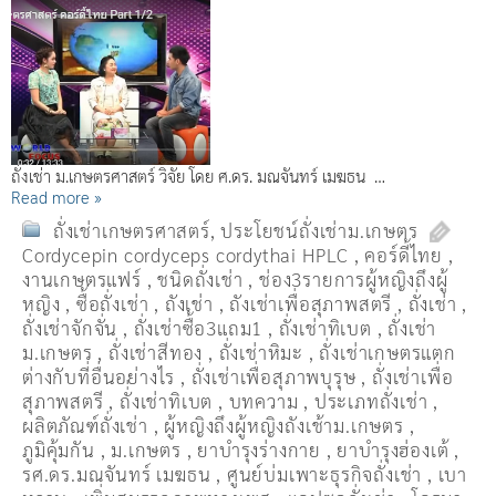
ถั่งเช่า ม.เกษตรศาสตร์ วิจัย โดย ศ.ดร. มณจันทร์ เมฆธน …
Read more »
ถั่งเช่าเกษตรศาสตร์
,
ประโยชน์ถั่งเช่าม.เกษตร
Cordycepin cordyceps cordythai HPLC
,
คอร์ดี้ไทย
,
งานเกษตรแฟร์
,
ชนิดถั่งเช่า
,
ช่อง3รายการผู้หญิงถึงผู้
หญิง
,
ซื้อถั่งเช่า
,
ถังเช่า
,
ถังเช่าเพื่อสุภาพสตรี
,
ถั่งเช่า
,
ถั่งเช่าจักจั่น
,
ถั่งเช่าซื้อ3แถม1
,
ถั่งเช่าทิเบต
,
ถั่งเช่า
ม.เกษตร
,
ถั่งเช่าสีทอง
,
ถั่งเช่าหิมะ
,
ถั่งเช่าเกษตรแตก
ต่างกับที่อื่นอย่างไร
,
ถั่งเช่าเพื่อสุภาพบุรุษ
,
ถั่งเช่าเพื่อ
สุภาพสตรี
,
ถั่่งเช่าทิเบต
,
บทความ
,
ประเภทถั่งเช่า
,
ผลิตภัณฑ์ถั่งเช่า
,
ผู้หญิงถึงผู้หญิงถังเช้าม.เกษตร
,
ภูมิคุ้มกัน
,
ม.เกษตร
,
ยาบำรุงร่างกาย
,
ยาบำรุงฮ่องเต้
,
รศ.ดร.มณจันทร์ เมฆธน
,
ศูนย์บ่มเพาะธุรกิจถั่งเช่า
,
เบา