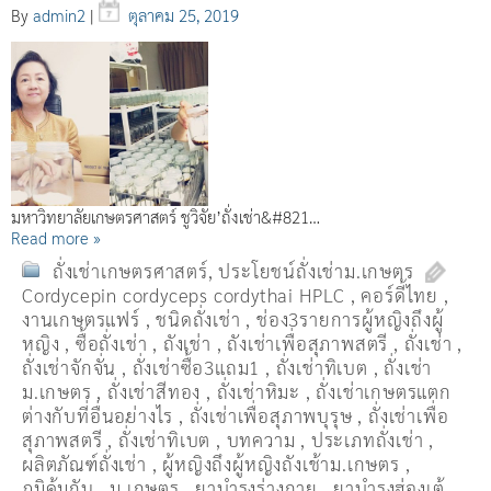
By
admin2
|
ตุลาคม 25, 2019
มหาวิทยาลัยเกษตรศาสตร์ ชูวิจัย’ถั่งเช่า&#821…
Read more »
ถั่งเช่าเกษตรศาสตร์
,
ประโยชน์ถั่งเช่าม.เกษตร
Cordycepin cordyceps cordythai HPLC
,
คอร์ดี้ไทย
,
งานเกษตรแฟร์
,
ชนิดถั่งเช่า
,
ช่อง3รายการผู้หญิงถึงผู้
หญิง
,
ซื้อถั่งเช่า
,
ถังเช่า
,
ถังเช่าเพื่อสุภาพสตรี
,
ถั่งเช่า
,
ถั่งเช่าจักจั่น
,
ถั่งเช่าซื้อ3แถม1
,
ถั่งเช่าทิเบต
,
ถั่งเช่า
ม.เกษตร
,
ถั่งเช่าสีทอง
,
ถั่งเช่าหิมะ
,
ถั่งเช่าเกษตรแตก
ต่างกับที่อื่นอย่างไร
,
ถั่งเช่าเพื่อสุภาพบุรุษ
,
ถั่งเช่าเพื่อ
สุภาพสตรี
,
ถั่่งเช่าทิเบต
,
บทความ
,
ประเภทถั่งเช่า
,
ผลิตภัณฑ์ถั่งเช่า
,
ผู้หญิงถึงผู้หญิงถังเช้าม.เกษตร
,
ภูมิคุ้มกัน
,
ม.เกษตร
,
ยาบำรุงร่างกาย
,
ยาบำรุงฮ่องเต้
,