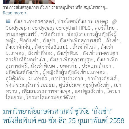
รายการสโมสรสุขภาพ ถั่งเช่า ราชาสมุนไพร หรือ สมุนไพรอายุ…
Read more »
ถั่งเช่าเกษตรศาสตร์
,
ประโยชน์ถั่งเช่าม.เกษตร
Cordycepin cordyceps cordythai HPLC
,
คอร์ดี้ไทย
,
งานเกษตรแฟร์
,
ชนิดถั่งเช่า
,
ช่อง3รายการผู้หญิงถึงผู้
หญิง
,
ซื้อถั่งเช่า
,
ถังเช่า
,
ถังเช่าเพื่อสุภาพสตรี
,
ถั่งเช่า
,
ถั่งเช่าจักจั่น
,
ถั่งเช่าซื้อ3แถม1
,
ถั่งเช่าทิเบต
,
ถั่งเช่า
ม.เกษตร
,
ถั่งเช่าสีทอง
,
ถั่งเช่าหิมะ
,
ถั่งเช่าเกษตรแตก
ต่างกับที่อื่นอย่างไร
,
ถั่งเช่าเพื่อสุภาพบุรุษ
,
ถั่งเช่าเพื่อ
สุภาพสตรี
,
ถั่่งเช่าทิเบต
,
บทความ
,
ประเภทถั่งเช่า
,
ผลิตภัณฑ์ถั่งเช่า
,
ผู้หญิงถึงผู้หญิงถังเช้าม.เกษตร
,
ภูมิคุ้มกัน
,
ม.เกษตร
,
ยาบำรุงร่างกาย
,
ยาบำรุงฮ่องเต้
,
รศ.ดร.มณจันทร์ เมฆธน
,
ศูนย์บ่มเพาะธุรกิจถั่งเช่า
,
เบา
หวาน
,
เพิ่มสมรรถภาพทางเพศ
,
แคปซูลถั่งเช่า
,
โครมา
โตแกรม
,
โครมาโตแกรมคอร์ดี้ไทย
มหาวิทยาลัยเกษตรศาสตร์ ชูวิจัย ‘ถั่งเช่า’
หนังสือพิมพ์ คม-ชัด-ลีก 25 กุมภาพัณฑ์ 2558