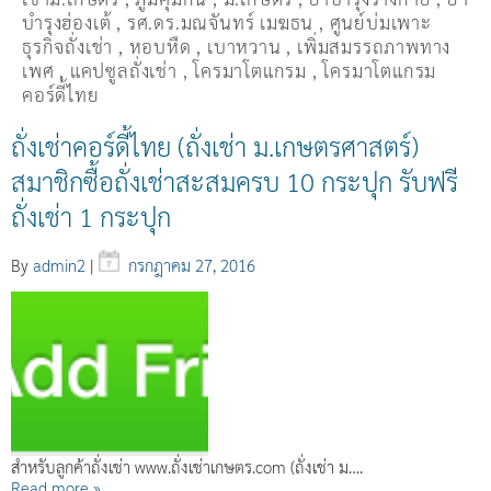
บำรุงฮ่องเต้
,
รศ.ดร.มณจันทร์ เมฆธน
,
ศูนย์บ่มเพาะ
ธุรกิจถั่งเช่า
,
หอบหืด
,
เบาหวาน
,
เพิ่มสมรรถภาพทาง
เพศ
,
แคปซูลถั่งเช่า
,
โครมาโตแกรม
,
โครมาโตแกรม
คอร์ดี้ไทย
ถั่งเช่าคอร์ดี้ไทย (ถั่งเช่า ม.เกษตรศาสตร์)
สมาชิกซื้อถั่งเช่าสะสมครบ 10 กระปุก รับฟรี
ถั่งเช่า 1 กระปุก
By
admin2
|
กรกฎาคม 27, 2016
สำหรับลูกค้าถั่งเช่า www.ถั่งเช่าเกษตร.com (ถั่งเช่า ม….
Read more »