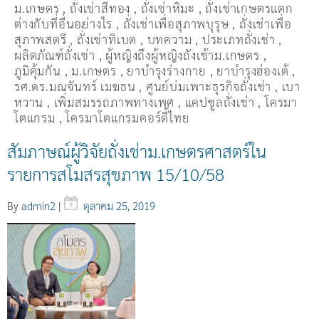
ม.เกษตร
,
ถั่งเช่าสีทอง
,
ถั่งเช่าหิมะ
,
ถั่งเช่าเกษตรแตก
ต่างกับที่อื่นอย่างไร
,
ถั่งเช่าเพื่อสุภาพบุรุษ
,
ถั่งเช่าเพื่อ
สุภาพสตรี
,
ถั่่งเช่าทิเบต
,
บทความ
,
ประเภทถั่งเช่า
,
ผลิตภัณฑ์ถั่งเช่า
,
ผู้หญิงถึงผู้หญิงถังเช้าม.เกษตร
,
ภูมิคุ้มกัน
,
ม.เกษตร
,
ยาบำรุงร่างกาย
,
ยาบำรุงฮ่องเต้
,
รศ.ดร.มณจันทร์ เมฆธน
,
ศูนย์บ่มเพาะธุรกิจถั่งเช่า
,
เบา
หวาน
,
เพิ่มสมรรถภาพทางเพศ
,
แคปซูลถั่งเช่า
,
โครมา
โตแกรม
,
โครมาโตแกรมคอร์ดี้ไทย
สัมภาษณ์ผู้วิจัยถั่งเช่าม.เกษตรศาสตร์ใน
รายการสโมสรสุขภาพ 15/10/58
By
admin2
|
ตุลาคม 25, 2019