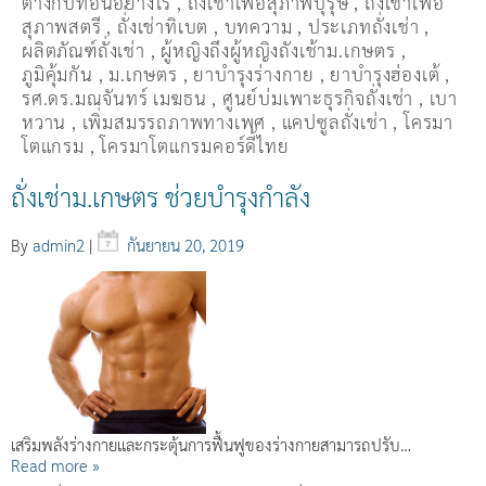
ต่างกับที่อื่นอย่างไร
,
ถั่งเช่าเพื่อสุภาพบุรุษ
,
ถั่งเช่าเพื่อ
สุภาพสตรี
,
ถั่่งเช่าทิเบต
,
บทความ
,
ประเภทถั่งเช่า
,
ผลิตภัณฑ์ถั่งเช่า
,
ผู้หญิงถึงผู้หญิงถังเช้าม.เกษตร
,
ภูมิคุ้มกัน
,
ม.เกษตร
,
ยาบำรุงร่างกาย
,
ยาบำรุงฮ่องเต้
,
รศ.ดร.มณจันทร์ เมฆธน
,
ศูนย์บ่มเพาะธุรกิจถั่งเช่า
,
เบา
หวาน
,
เพิ่มสมรรถภาพทางเพศ
,
แคปซูลถั่งเช่า
,
โครมา
โตแกรม
,
โครมาโตแกรมคอร์ดี้ไทย
ถั่งเช่าม.เกษตร ช่วยบำรุงกำลัง
By
admin2
|
กันยายน 20, 2019
เสริมพลังร่างกายและกระตุ้นการฟื้นฟูของร่างกายสามารถปรับ…
Read more »