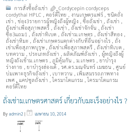
การสั่งซื้อถั่งเช่า
Cordycepin cordyceps
cordythai HPLC
,
คอร์ดี้ไทย
,
งานเกษตรแฟร์
,
ชนิดถั่ง
เช่า
,
ช่อง3รายการผู้หญิงถึงผู้หญิง
,
ซื้อถั่งเช่า
,
ถังเช่า
,
ถังเช่าเพื่อสุภาพสตรี
,
ถั่งเช่า
,
ถั่งเช่าจักจั่น
,
ถั่งเช่า
ซื้อ3แถม1
,
ถั่งเช่าทิเบต
,
ถั่งเช่าม.เกษตร
,
ถั่งเช่าสีทอง
,
ถั่งเช่าหิมะ
,
ถั่งเช่าเกษตรแตกต่างกับที่อื่นอย่างไร
,
ถั่ง
เช่าเพื่อสุภาพบุรุษ
,
ถั่งเช่าเพื่อสุภาพสตรี
,
ถั่่งเช่าทิเบต
,
บทความ
,
ประเภทถั่งเช่า
,
ผลิตภัณฑ์ถั่งเช่า
,
ผู้หญิงถึงผู้
หญิงถังเช้าม.เกษตร
,
ภูมิคุ้มกัน
,
ม.เกษตร
,
ยาบำรุง
ร่างกาย
,
ยาบำรุงฮ่องเต้
,
รศ.ดร.มณจันทร์ เมฆธน
,
ศูนย์
บ่มเพาะธุรกิจถั่งเช่า
,
เบาหวาน
,
เพิ่มสมรรถภาพทาง
เพศ
,
แคปซูลถั่งเช่า
,
โครมาโตแกรม
,
โครมาโตแกรม
คอร์ดี้ไทย
ถั่งเช่าม.เกษตรศาสตร์ เกี่ยวกับมะเร็งอย่างไร ?
By
admin2
|
เมษายน 10, 2014