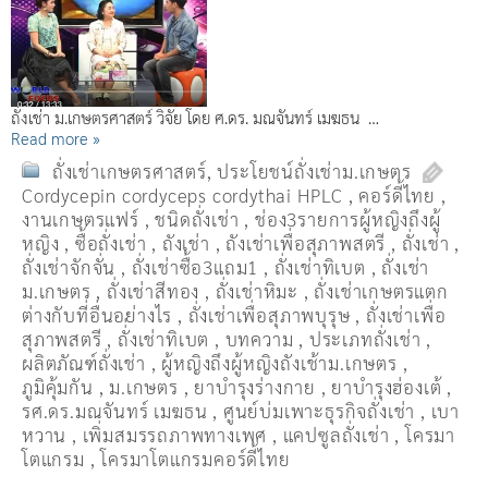
ถั่งเช่า ม.เกษตรศาสตร์ วิจัย โดย ศ.ดร. มณจันทร์ เมฆธน …
Read more »
ถั่งเช่าเกษตรศาสตร์
,
ประโยชน์ถั่งเช่าม.เกษตร
Cordycepin cordyceps cordythai HPLC
,
คอร์ดี้ไทย
,
งานเกษตรแฟร์
,
ชนิดถั่งเช่า
,
ช่อง3รายการผู้หญิงถึงผู้
หญิง
,
ซื้อถั่งเช่า
,
ถังเช่า
,
ถังเช่าเพื่อสุภาพสตรี
,
ถั่งเช่า
,
ถั่งเช่าจักจั่น
,
ถั่งเช่าซื้อ3แถม1
,
ถั่งเช่าทิเบต
,
ถั่งเช่า
ม.เกษตร
,
ถั่งเช่าสีทอง
,
ถั่งเช่าหิมะ
,
ถั่งเช่าเกษตรแตก
ต่างกับที่อื่นอย่างไร
,
ถั่งเช่าเพื่อสุภาพบุรุษ
,
ถั่งเช่าเพื่อ
สุภาพสตรี
,
ถั่่งเช่าทิเบต
,
บทความ
,
ประเภทถั่งเช่า
,
ผลิตภัณฑ์ถั่งเช่า
,
ผู้หญิงถึงผู้หญิงถังเช้าม.เกษตร
,
ภูมิคุ้มกัน
,
ม.เกษตร
,
ยาบำรุงร่างกาย
,
ยาบำรุงฮ่องเต้
,
รศ.ดร.มณจันทร์ เมฆธน
,
ศูนย์บ่มเพาะธุรกิจถั่งเช่า
,
เบา
หวาน
,
เพิ่มสมรรถภาพทางเพศ
,
แคปซูลถั่งเช่า
,
โครมา
โตแกรม
,
โครมาโตแกรมคอร์ดี้ไทย