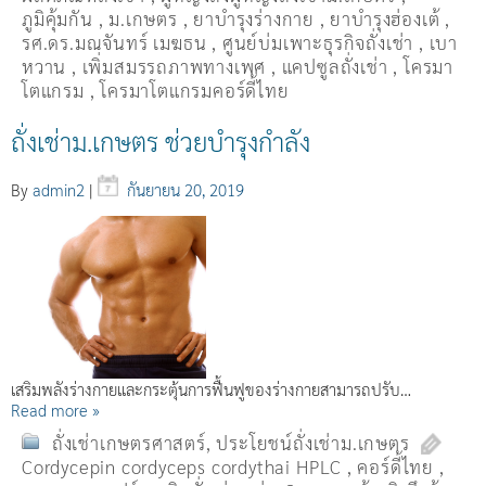
ภูมิคุ้มกัน
,
ม.เกษตร
,
ยาบำรุงร่างกาย
,
ยาบำรุงฮ่องเต้
,
รศ.ดร.มณจันทร์ เมฆธน
,
ศูนย์บ่มเพาะธุรกิจถั่งเช่า
,
เบา
หวาน
,
เพิ่มสมรรถภาพทางเพศ
,
แคปซูลถั่งเช่า
,
โครมา
โตแกรม
,
โครมาโตแกรมคอร์ดี้ไทย
ถั่งเช่าม.เกษตร ช่วยบำรุงกำลัง
By
admin2
|
กันยายน 20, 2019
เสริมพลังร่างกายและกระตุ้นการฟื้นฟูของร่างกายสามารถปรับ…
Read more »
ถั่งเช่าเกษตรศาสตร์
,
ประโยชน์ถั่งเช่าม.เกษตร
Cordycepin cordyceps cordythai HPLC
,
คอร์ดี้ไทย
,