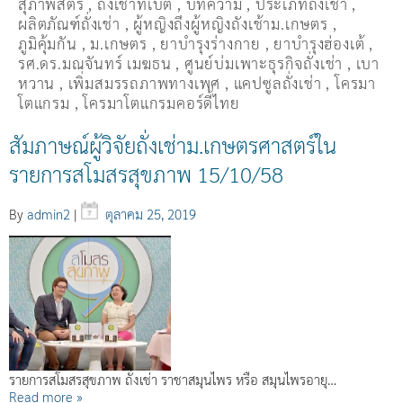
สุภาพสตรี
,
ถั่่งเช่าทิเบต
,
บทความ
,
ประเภทถั่งเช่า
,
ผลิตภัณฑ์ถั่งเช่า
,
ผู้หญิงถึงผู้หญิงถังเช้าม.เกษตร
,
ภูมิคุ้มกัน
,
ม.เกษตร
,
ยาบำรุงร่างกาย
,
ยาบำรุงฮ่องเต้
,
รศ.ดร.มณจันทร์ เมฆธน
,
ศูนย์บ่มเพาะธุรกิจถั่งเช่า
,
เบา
หวาน
,
เพิ่มสมรรถภาพทางเพศ
,
แคปซูลถั่งเช่า
,
โครมา
โตแกรม
,
โครมาโตแกรมคอร์ดี้ไทย
สัมภาษณ์ผู้วิจัยถั่งเช่าม.เกษตรศาสตร์ใน
รายการสโมสรสุขภาพ 15/10/58
By
admin2
|
ตุลาคม 25, 2019
รายการสโมสรสุขภาพ ถั่งเช่า ราชาสมุนไพร หรือ สมุนไพรอายุ…
Read more »