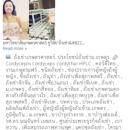
มหาวิทยาลัยเกษตรศาสตร์ ชูวิจัย’ถั่งเช่า&#821…
Read more »
ถั่งเช่าเกษตรศาสตร์
,
ประโยชน์ถั่งเช่าม.เกษตร
Cordycepin cordyceps cordythai HPLC
,
คอร์ดี้ไทย
,
งานเกษตรแฟร์
,
ชนิดถั่งเช่า
,
ช่อง3รายการผู้หญิงถึงผู้
หญิง
,
ซื้อถั่งเช่า
,
ถังเช่า
,
ถังเช่าเพื่อสุภาพสตรี
,
ถั่งเช่า
,
ถั่งเช่าจักจั่น
,
ถั่งเช่าซื้อ3แถม1
,
ถั่งเช่าทิเบต
,
ถั่งเช่า
ม.เกษตร
,
ถั่งเช่าสีทอง
,
ถั่งเช่าหิมะ
,
ถั่งเช่าเกษตรแตก
ต่างกับที่อื่นอย่างไร
,
ถั่งเช่าเพื่อสุภาพบุรุษ
,
ถั่งเช่าเพื่อ
สุภาพสตรี
,
ถั่่งเช่าทิเบต
,
บทความ
,
ประเภทถั่งเช่า
,
ผลิตภัณฑ์ถั่งเช่า
,
ผู้หญิงถึงผู้หญิงถังเช้าม.เกษตร
,
ภูมิคุ้มกัน
,
ม.เกษตร
,
ยาบำรุงร่างกาย
,
ยาบำรุงฮ่องเต้
,
รศ.ดร.มณจันทร์ เมฆธน
,
ศูนย์บ่มเพาะธุรกิจถั่งเช่า
,
เบา
หวาน
,
เพิ่มสมรรถภาพทางเพศ
,
แคปซูลถั่งเช่า
,
โครมา