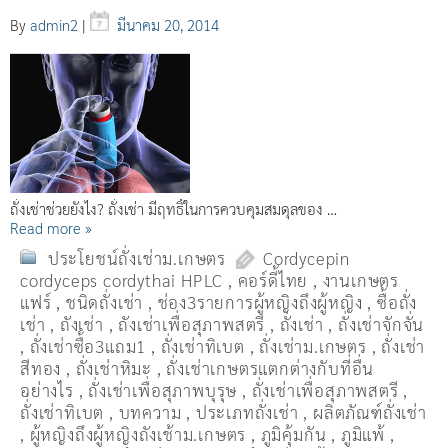
By
admin2
|
มีนาคม 20, 2014
ถั่งเช่าช่วยยังไง? ถั่งเช่า มีฤทธิ์ในการควบคุมสมดุลของ …
Read more »
ประโยชน์ถั่งเช่าม.เกษตร
Cordycepin
cordyceps cordythai HPLC
,
คอร์ดี้ไทย
,
งานเกษตร
แฟร์
,
ชนิดถั่งเช่า
,
ช่อง3รายการผู้หญิงถึงผู้หญิง
,
ซื้อถั่ง
เช่า
,
ถังเช่า
,
ถังเช่าเพื่อสุภาพสตรี
,
ถั่งเช่า
,
ถั่งเช่าจักจั่น
,
ถั่งเช่าซื้อ3แถม1
,
ถั่งเช่าทิเบต
,
ถั่งเช่าม.เกษตร
,
ถั่งเช่า
สีทอง
,
ถั่งเช่าหิมะ
,
ถั่งเช่าเกษตรแตกต่างกับที่อื่น
อย่างไร
,
ถั่งเช่าเพื่อสุภาพบุรุษ
,
ถั่งเช่าเพื่อสุภาพสตรี
,
ถั่่งเช่าทิเบต
,
บทความ
,
ประเภทถั่งเช่า
,
ผลิตภัณฑ์ถั่งเช่า
,
ผู้หญิงถึงผู้หญิงถังเช้าม.เกษตร
,
ภูมิคุ้มกัน
,
ภูมิแพ้
,