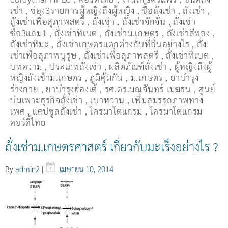
เช่า
,
ช่อง3รายการผู้หญิงถึงผู้หญิง
,
ซื้อถั่งเช่า
,
ถังเช่า
,
ถังเช่าเพื่อสุภาพสตรี
,
ถั่งเช่า
,
ถั่งเช่าจักจั่น
,
ถั่งเช่า
ซื้อ3แถม1
,
ถั่งเช่าทิเบต
,
ถั่งเช่าม.เกษตร
,
ถั่งเช่าสีทอง
,
ถั่งเช่าหิมะ
,
ถั่งเช่าเกษตรแตกต่างกับที่อื่นอย่างไร
,
ถั่ง
เช่าเพื่อสุภาพบุรุษ
,
ถั่งเช่าเพื่อสุภาพสตรี
,
ถั่่งเช่าทิเบต
,
บทความ
,
ประเภทถั่งเช่า
,
ผลิตภัณฑ์ถั่งเช่า
,
ผู้หญิงถึงผู้
หญิงถังเช้าม.เกษตร
,
ภูมิคุ้มกัน
,
ม.เกษตร
,
ยาบำรุง
ร่างกาย
,
ยาบำรุงฮ่องเต้
,
รศ.ดร.มณจันทร์ เมฆธน
,
ศูนย์
บ่มเพาะธุรกิจถั่งเช่า
,
เบาหวาน
,
เพิ่มสมรรถภาพทาง
เพศ
,
แคปซูลถั่งเช่า
,
โครมาโตแกรม
,
โครมาโตแกรม
คอร์ดี้ไทย
ถั่งเช่าม.เกษตรศาสตร์ เกี่ยวกับมะเร็งอย่างไร ?
By
admin2
|
เมษายน 10, 2014