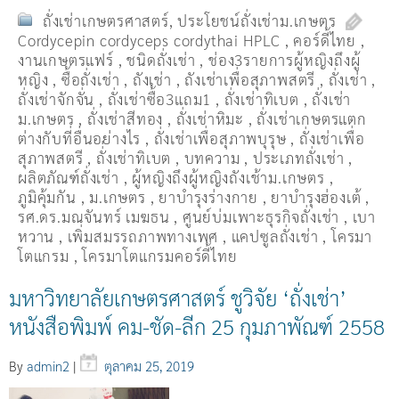
ถั่งเช่าเกษตรศาสตร์
,
ประโยชน์ถั่งเช่าม.เกษตร
Cordycepin cordyceps cordythai HPLC
,
คอร์ดี้ไทย
,
งานเกษตรแฟร์
,
ชนิดถั่งเช่า
,
ช่อง3รายการผู้หญิงถึงผู้
หญิง
,
ซื้อถั่งเช่า
,
ถังเช่า
,
ถังเช่าเพื่อสุภาพสตรี
,
ถั่งเช่า
,
ถั่งเช่าจักจั่น
,
ถั่งเช่าซื้อ3แถม1
,
ถั่งเช่าทิเบต
,
ถั่งเช่า
ม.เกษตร
,
ถั่งเช่าสีทอง
,
ถั่งเช่าหิมะ
,
ถั่งเช่าเกษตรแตก
ต่างกับที่อื่นอย่างไร
,
ถั่งเช่าเพื่อสุภาพบุรุษ
,
ถั่งเช่าเพื่อ
สุภาพสตรี
,
ถั่่งเช่าทิเบต
,
บทความ
,
ประเภทถั่งเช่า
,
ผลิตภัณฑ์ถั่งเช่า
,
ผู้หญิงถึงผู้หญิงถังเช้าม.เกษตร
,
ภูมิคุ้มกัน
,
ม.เกษตร
,
ยาบำรุงร่างกาย
,
ยาบำรุงฮ่องเต้
,
รศ.ดร.มณจันทร์ เมฆธน
,
ศูนย์บ่มเพาะธุรกิจถั่งเช่า
,
เบา
หวาน
,
เพิ่มสมรรถภาพทางเพศ
,
แคปซูลถั่งเช่า
,
โครมา
โตแกรม
,
โครมาโตแกรมคอร์ดี้ไทย
มหาวิทยาลัยเกษตรศาสตร์ ชูวิจัย ‘ถั่งเช่า’
หนังสือพิมพ์ คม-ชัด-ลีก 25 กุมภาพัณฑ์ 2558
By
admin2
|
ตุลาคม 25, 2019