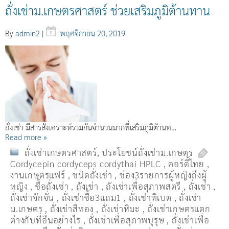
ถั่งเช่าม.เกษตรศาสตร์ ช่วยเสริมภูมิต้านทาน
By
admin2
|
พฤศจิกายน 20, 2019
ถั่งเช่า มีสารสังเคราะห์รวมกันจำนวนมากที่เสริมภูมิต้านท…
Read more »
ถั่งเช่าเกษตรศาสตร์
,
ประโยชน์ถั่งเช่าม.เกษตร
Cordycepin cordyceps cordythai HPLC
,
คอร์ดี้ไทย
,
งานเกษตรแฟร์
,
ชนิดถั่งเช่า
,
ช่อง3รายการผู้หญิงถึงผู้
หญิง
,
ซื้อถั่งเช่า
,
ถังเช่า
,
ถังเช่าเพื่อสุภาพสตรี
,
ถั่งเช่า
,
ถั่งเช่าจักจั่น
,
ถั่งเช่าซื้อ3แถม1
,
ถั่งเช่าทิเบต
,
ถั่งเช่า
ม.เกษตร
,
ถั่งเช่าสีทอง
,
ถั่งเช่าหิมะ
,
ถั่งเช่าเกษตรแตก
ต่างกับที่อื่นอย่างไร
,
ถั่งเช่าเพื่อสุภาพบุรุษ
,
ถั่งเช่าเพื่อ