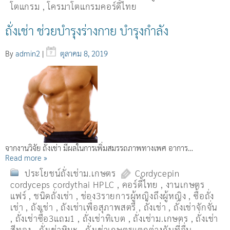
โตแกรม
,
โครมาโตแกรมคอร์ดี้ไทย
ถั่งเช่า ช่วยบำรุงร่างกาย บำรุงกำลัง
By
admin2
|
ตุลาคม 8, 2019
จากงานวิจัย ถั่งเช่า มีผลในการเพิ่มสมรรถภาพทางเพศ อาการ…
Read more »
ประโยชน์ถั่งเช่าม.เกษตร
Cordycepin
cordyceps cordythai HPLC
,
คอร์ดี้ไทย
,
งานเกษตร
แฟร์
,
ชนิดถั่งเช่า
,
ช่อง3รายการผู้หญิงถึงผู้หญิง
,
ซื้อถั่ง
เช่า
,
ถังเช่า
,
ถังเช่าเพื่อสุภาพสตรี
,
ถั่งเช่า
,
ถั่งเช่าจักจั่น
,
ถั่งเช่าซื้อ3แถม1
,
ถั่งเช่าทิเบต
,
ถั่งเช่าม.เกษตร
,
ถั่งเช่า
สีทอง
,
ถั่งเช่าหิมะ
,
ถั่งเช่าเกษตรแตกต่างกับที่อื่น