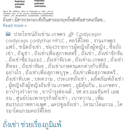
ถั่งเช่า มีสารประกอบที่เป็นสารออกฤทธิ์หลักคือสารคอร์ไดซ…
Read more »
ประโยชน์ถั่งเช่าม.เกษตร
Cordycepin
cordyceps cordythai HPLC
,
คอร์ดี้ไทย
,
งานเกษตร
แฟร์
,
ชนิดถั่งเช่า
,
ช่อง3รายการผู้หญิงถึงผู้หญิง
,
ซื้อถั่ง
เช่า
,
ถังเช่า
,
ถังเช่าเพื่อสุภาพสตรี
,
ถั่งเช่า
,
ถั่งเช่าจักจั่น
,
ถั่งเช่าซื้อ3แถม1
,
ถั่งเช่าทิเบต
,
ถั่งเช่าม.เกษตร
,
ถั่งเช่า
สีทอง
,
ถั่งเช่าหิมะ
,
ถั่งเช่าเกษตรแตกต่างกับที่อื่น
อย่างไร
,
ถั่งเช่าเพื่อสุภาพบุรุษ
,
ถั่งเช่าเพื่อสุภาพสตรี
,
ถั่่งเช่าทิเบต
,
บทความ
,
ประเภทถั่งเช่า
,
ผลิตภัณฑ์ถั่งเช่า
,
ผู้หญิงถึงผู้หญิงถังเช้าม.เกษตร
,
ภูมิคุ้มกัน
,
ม.เกษตร
,
ยาบำรุงร่างกาย
,
ยาบำรุงฮ่องเต้
,
รศ.ดร.มณจันทร์ เมฆ
ธน
,
ศูนย์บ่มเพาะธุรกิจถั่งเช่า
,
เบาหวาน
,
เพิ่ม
สมรรถภาพทางเพศ
,
แคปซูลถั่งเช่า
,
โครมาโตแกรม
,
โค
รมาโตแกรมคอร์ดี้ไทย
ถั่งเช่า ช่วยเรื่องภูมิแพ้