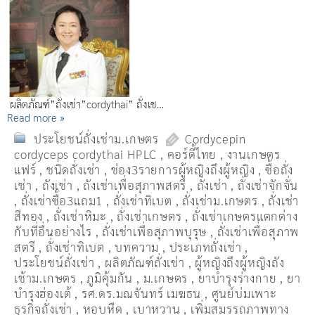
ผลิตภัณฑ์”ถั่งเช่า”cordythai” ถั่งเช…
Read more »
ประโยชน์ถั่งเช่าม.เกษตร
Cordycepin
cordyceps cordythai HPLC
,
คอร์ดี้ไทย
,
งานเกษตร
แฟร์
,
ชนิดถั่งเช่า
,
ช่อง3รายการผู้หญิงถึงผู้หญิง
,
ซื้อถั่ง
เช่า
,
ถังเช่า
,
ถังเช่าเพื่อสุภาพสตรี
,
ถั่งเช่า
,
ถั่งเช่าจักจั่น
,
ถั่งเช่าซื้อ3แถม1
,
ถั่งเช่าทิเบต
,
ถั่งเช่าม.เกษตร
,
ถั่งเช่า
สีทอง
,
ถั่งเช่าหิมะ
,
ถั่งเช่าเกษตร
,
ถั่งเช่าเกษตรแตกต่าง
กับที่อื่นอย่างไร
,
ถั่งเช่าเพื่อสุภาพบุรุษ
,
ถั่งเช่าเพื่อสุภาพ
สตรี
,
ถั่่งเช่าทิเบต
,
บทความ
,
ประเภทถั่งเช่า
,
ประโยชน์ถั่งเช่า
,
ผลิตภัณฑ์ถั่งเช่า
,
ผู้หญิงถึงผู้หญิงถัง
เช้าม.เกษตร
,
ภูมิคุ้มกัน
,
ม.เกษตร
,
ยาบำรุงร่างกาย
,
ยา
บำรุงฮ่องเต้
,
รศ.ดร.มณจันทร์ เมฆธน
,
ศูนย์บ่มเพาะ
ธุรกิจถั่งเช่า
,
หอบหืด
,
เบาหวาน
,
เพิ่มสมรรถภาพทาง