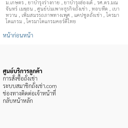
ม.เกษตร
,
ยาบำรุงร่างกาย
,
ยาบำรุงฮ่องเต้
,
รศ.ดร.มณ
จันทร์ เมฆธน
,
ศูนย์บ่มเพาะธุรกิจถั่งเช่า
,
หอบหืด
,
เบา
หวาน
,
เพิ่มสมรรถภาพทางเพศ
,
แคปซูลถั่งเช่า
,
โครมา
โตแกรม
,
โครมาโตแกรมคอร์ดี้ไทย
หน้าก่อนหน้า
ศูนย์บริการลูกค้า
การสั่งซื้อถั่งเช่า
ระบบสมาชิกถั่งเช่า
.com
ช่องทางติดต่อเจ้าหน้าที่
กลับหน้าหลัก