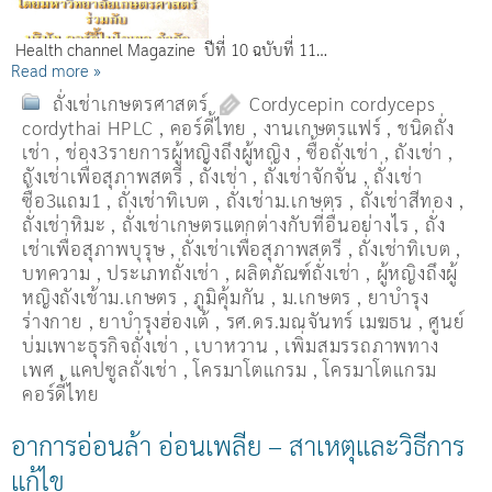
Health channel Magazine ปีที่ 10 ฉบับที่ 11…
Read more »
ถั่งเช่าเกษตรศาสตร์
Cordycepin cordyceps
cordythai HPLC
,
คอร์ดี้ไทย
,
งานเกษตรแฟร์
,
ชนิดถั่ง
เช่า
,
ช่อง3รายการผู้หญิงถึงผู้หญิง
,
ซื้อถั่งเช่า
,
ถังเช่า
,
ถังเช่าเพื่อสุภาพสตรี
,
ถั่งเช่า
,
ถั่งเช่าจักจั่น
,
ถั่งเช่า
ซื้อ3แถม1
,
ถั่งเช่าทิเบต
,
ถั่งเช่าม.เกษตร
,
ถั่งเช่าสีทอง
,
ถั่งเช่าหิมะ
,
ถั่งเช่าเกษตรแตกต่างกับที่อื่นอย่างไร
,
ถั่ง
เช่าเพื่อสุภาพบุรุษ
,
ถั่งเช่าเพื่อสุภาพสตรี
,
ถั่่งเช่าทิเบต
,
บทความ
,
ประเภทถั่งเช่า
,
ผลิตภัณฑ์ถั่งเช่า
,
ผู้หญิงถึงผู้
หญิงถังเช้าม.เกษตร
,
ภูมิคุ้มกัน
,
ม.เกษตร
,
ยาบำรุง
ร่างกาย
,
ยาบำรุงฮ่องเต้
,
รศ.ดร.มณจันทร์ เมฆธน
,
ศูนย์
บ่มเพาะธุรกิจถั่งเช่า
,
เบาหวาน
,
เพิ่มสมรรถภาพทาง
เพศ
,
แคปซูลถั่งเช่า
,
โครมาโตแกรม
,
โครมาโตแกรม
คอร์ดี้ไทย
อาการอ่อนล้า อ่อนเพลีย – สาเหตุและวิธีการ
แก้ไข