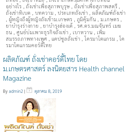
อย่างไร
,
ถั่งเช่าเพื่อสุภาพบุรุษ
,
ถั่งเช่าเพื่อสุภาพสตรี
,
ถั่่งเช่าทิเบต
,
บทความ
,
ประเภทถั่งเช่า
,
ผลิตภัณฑ์ถั่งเช่า
,
ผู้หญิงถึงผู้หญิงถังเช้าม.เกษตร
,
ภูมิคุ้มกัน
,
ม.เกษตร
,
ยาบำรุงร่างกาย
,
ยาบำรุงฮ่องเต้
,
รศ.ดร.มณจันทร์ เมฆ
ธน
,
ศูนย์บ่มเพาะธุรกิจถั่งเช่า
,
เบาหวาน
,
เพิ่ม
สมรรถภาพทางเพศ
,
แคปซูลถั่งเช่า
,
โครมาโตแกรม
,
โค
รมาโตแกรมคอร์ดี้ไทย
ผลิตภัณฑ์ ถั่งเช่าคอร์ดี้ไทย โดย
ม.เกษตรศาสตร์ ลงนิตยสาร Health channel
Magazine
By
admin2
|
ตุลาคม 8, 2019