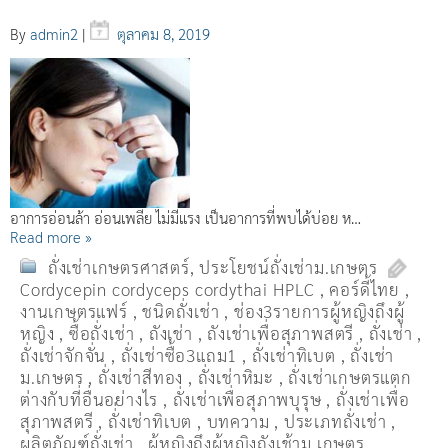
By
admin2
|
ตุลาคม 8, 2019
อาการอ่อนล้า อ่อนเพลีย ไม่มีแรง เป็นอาการที่พบได้บ่อย ห…
Read more »
ถั่งเช่าเกษตรศาสตร์
,
ประโยชน์ถั่งเช่าม.เกษตร
Cordycepin cordyceps cordythai HPLC
,
คอร์ดี้ไทย
,
งานเกษตรแฟร์
,
ชนิดถั่งเช่า
,
ช่อง3รายการผู้หญิงถึงผู้
หญิง
,
ซื้อถั่งเช่า
,
ถังเช่า
,
ถังเช่าเพื่อสุภาพสตรี
,
ถั่งเช่า
,
ถั่งเช่าจักจั่น
,
ถั่งเช่าซื้อ3แถม1
,
ถั่งเช่าทิเบต
,
ถั่งเช่า
ม.เกษตร
,
ถั่งเช่าสีทอง
,
ถั่งเช่าหิมะ
,
ถั่งเช่าเกษตรแตก
ต่างกับที่อื่นอย่างไร
,
ถั่งเช่าเพื่อสุภาพบุรุษ
,
ถั่งเช่าเพื่อ
สุภาพสตรี
,
ถั่่งเช่าทิเบต
,
บทความ
,
ประเภทถั่งเช่า
,
ผลิตภัณฑ์ถั่งเช่า
,
ผู้หญิงถึงผู้หญิงถังเช้าม.เกษตร
,