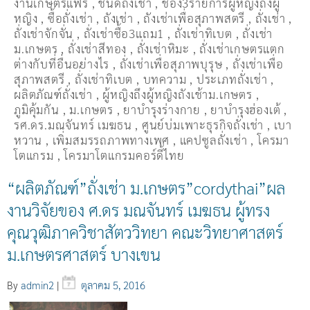
งานเกษตรแฟร์
,
ชนิดถั่งเช่า
,
ช่อง3รายการผู้หญิงถึงผู้
หญิง
,
ซื้อถั่งเช่า
,
ถังเช่า
,
ถังเช่าเพื่อสุภาพสตรี
,
ถั่งเช่า
,
ถั่งเช่าจักจั่น
,
ถั่งเช่าซื้อ3แถม1
,
ถั่งเช่าทิเบต
,
ถั่งเช่า
ม.เกษตร
,
ถั่งเช่าสีทอง
,
ถั่งเช่าหิมะ
,
ถั่งเช่าเกษตรแตก
ต่างกับที่อื่นอย่างไร
,
ถั่งเช่าเพื่อสุภาพบุรุษ
,
ถั่งเช่าเพื่อ
สุภาพสตรี
,
ถั่่งเช่าทิเบต
,
บทความ
,
ประเภทถั่งเช่า
,
ผลิตภัณฑ์ถั่งเช่า
,
ผู้หญิงถึงผู้หญิงถังเช้าม.เกษตร
,
ภูมิคุ้มกัน
,
ม.เกษตร
,
ยาบำรุงร่างกาย
,
ยาบำรุงฮ่องเต้
,
รศ.ดร.มณจันทร์ เมฆธน
,
ศูนย์บ่มเพาะธุรกิจถั่งเช่า
,
เบา
หวาน
,
เพิ่มสมรรถภาพทางเพศ
,
แคปซูลถั่งเช่า
,
โครมา
โตแกรม
,
โครมาโตแกรมคอร์ดี้ไทย
“ผลิตภัณฑ์”ถั่งเช่า ม.เกษตร”cordythai”ผล
งานวิจัยของ ศ.ดร มณจันทร์ เมฆธน ผู้ทรง
คุณวุฒิภาควิชาสัตววิทยา คณะวิทยาศาสตร์
ม.เกษตรศาสตร์ บางเขน
By
admin2
|
ตุลาคม 5, 2016