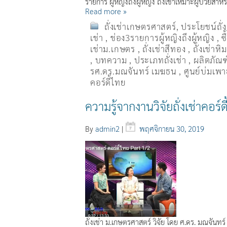
รายการ ผู้หญิงถึงผู้หญิง ถั่งเช่าเหมาะผู้ป่วยสำ
Read more »
ถั่งเช่าเกษตรศาสตร์
,
ประโยชน์ถั่
เช่า
,
ช่อง3รายการผู้หญิงถึงผู้หญิง
,
ซ
เช่าม.เกษตร
,
ถั่งเช่าสีทอง
,
ถั่งเช่าหิ
,
บทความ
,
ประเภทถั่งเช่า
,
ผลิตภัณฑ์
รศ.ดร.มณจันทร์ เมฆธน
,
ศูนย์บ่มเพาะ
คอร์ดี้ไทย
ความรู้จากงานวิจัยถั่งเช่าคอร
By
admin2
|
พฤศจิกายน 30, 2019
ถั่งเช่า ม.เกษตรศาสตร์ วิจัย โดย ศ.ดร. มณจันท