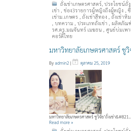
ถั่งเช่าเกษตรศาสตร์
,
ประโยชน์ถั่
เช่า
,
ช่อง3รายการผู้หญิงถึงผู้หญิง
,
ซ
เช่าม.เกษตร
,
ถั่งเช่าสีทอง
,
ถั่งเช่าหิ
,
บทความ
,
ประเภทถั่งเช่า
,
ผลิตภัณฑ์
รศ.ดร.มณจันทร์ เมฆธน
,
ศูนย์บ่มเพาะ
คอร์ดี้ไทย
มหาวิทยาลัยเกษตรศาสตร์ ชูวิจั
By
admin2
|
ตุลาคม 25, 2019
มหาวิทยาลัยเกษตรศาสตร์ ชูวิจัย’ถั่งเช่า&#821
Read more »