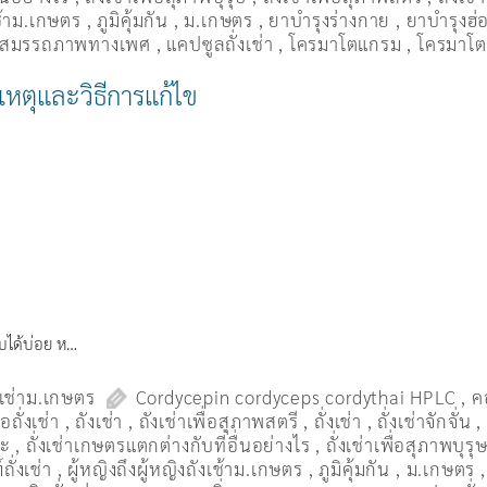
เช้าม.เกษตร
,
ภูมิคุ้มกัน
,
ม.เกษตร
,
ยาบำรุงร่างกาย
,
ยาบำรุงฮ่อ
่มสมรรถภาพทางเพศ
,
แคปซูลถั่งเช่า
,
โครมาโตแกรม
,
โครมาโต
เหตุและวิธีการแก้ไข
พบได้บ่อย ห…
งเช่าม.เกษตร
Cordycepin cordyceps cordythai HPLC
,
ค
ื้อถั่งเช่า
,
ถังเช่า
,
ถังเช่าเพื่อสุภาพสตรี
,
ถั่งเช่า
,
ถั่งเช่าจักจั่น
มะ
,
ถั่งเช่าเกษตรแตกต่างกับที่อื่นอย่างไร
,
ถั่งเช่าเพื่อสุภาพบุรุ
ถั่งเช่า
,
ผู้หญิงถึงผู้หญิงถังเช้าม.เกษตร
,
ภูมิคุ้มกัน
,
ม.เกษตร