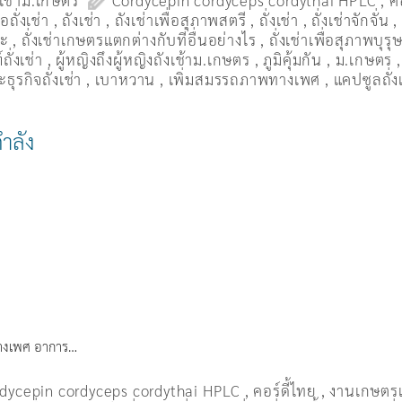
งเช่าม.เกษตร
Cordycepin cordyceps cordythai HPLC
,
ค
ื้อถั่งเช่า
,
ถังเช่า
,
ถังเช่าเพื่อสุภาพสตรี
,
ถั่งเช่า
,
ถั่งเช่าจักจั่น
มะ
,
ถั่งเช่าเกษตรแตกต่างกับที่อื่นอย่างไร
,
ถั่งเช่าเพื่อสุภาพบุรุ
ถั่งเช่า
,
ผู้หญิงถึงผู้หญิงถังเช้าม.เกษตร
,
ภูมิคุ้มกัน
,
ม.เกษตร
ธุรกิจถั่งเช่า
,
เบาหวาน
,
เพิ่มสมรรถภาพทางเพศ
,
แคปซูลถั่ง
กำลัง
พทางเพศ อาการ…
dycepin cordyceps cordythai HPLC
,
คอร์ดี้ไทย
,
งานเกษตร