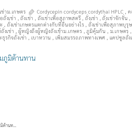
งเช่าม.เกษตร
Cordycepin cordyceps cordythai HPLC
,
ค
ื้อถั่งเช่า
,
ถังเช่า
,
ถังเช่าเพื่อสุภาพสตรี
,
ถั่งเช่า
,
ถั่งเช่าจักจั่น
มะ
,
ถั่งเช่าเกษตรแตกต่างกับที่อื่นอย่างไร
,
ถั่งเช่าเพื่อสุภาพบุรุ
ถั่งเช่า
,
ผู้หญิงถึงผู้หญิงถังเช้าม.เกษตร
,
ภูมิคุ้มกัน
,
ม.เกษตร
ธุรกิจถั่งเช่า
,
เบาหวาน
,
เพิ่มสมรรถภาพทางเพศ
,
แคปซูลถั่ง
ิมภูมิต้านทาน
ภูมิต้านท…