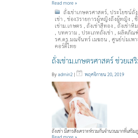
Read more »
ถั่งเช่าเกษตรศาสตร์
,
ประโยชน์ถั่
เช่า
,
ช่อง3รายการผู้หญิงถึงผู้หญิง
,
ซ
เช่าม.เกษตร
,
ถั่งเช่าสีทอง
,
ถั่งเช่าหิ
,
บทความ
,
ประเภทถั่งเช่า
,
ผลิตภัณฑ์
รศ.ดร.มณจันทร์ เมฆธน
,
ศูนย์บ่มเพาะ
คอร์ดี้ไทย
ถั่งเช่าม.เกษตรศาสตร์ ช่วยเสร
By
admin2
|
พฤศจิกายน 20, 2019
ถั่งเช่า มีสารสังเคราะห์รวมกันจำนวนมากที่เสริม
Read more »