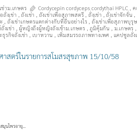
งเช่าม.เกษตร
Cordycepin cordyceps cordythai HPLC
,
ค
ื้อถั่งเช่า
,
ถังเช่า
,
ถังเช่าเพื่อสุภาพสตรี
,
ถั่งเช่า
,
ถั่งเช่าจักจั่น
มะ
,
ถั่งเช่าเกษตรแตกต่างกับที่อื่นอย่างไร
,
ถั่งเช่าเพื่อสุภาพบุรุ
ถั่งเช่า
,
ผู้หญิงถึงผู้หญิงถังเช้าม.เกษตร
,
ภูมิคุ้มกัน
,
ม.เกษตร
ธุรกิจถั่งเช่า
,
เบาหวาน
,
เพิ่มสมรรถภาพทางเพศ
,
แคปซูลถั่ง
กษตรศาสตร์ในรายการสโมสรสุขภาพ 15/10/58
 สมุนไพรอายุ…