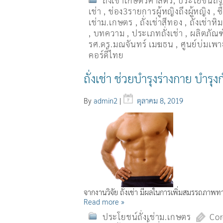
ถั่งเช่าเกษตรศาสตร์
,
ประโยชน์ถั่
เช่า
,
ช่อง3รายการผู้หญิงถึงผู้หญิง
,
ซ
เช่าม.เกษตร
,
ถั่งเช่าสีทอง
,
ถั่งเช่าหิ
,
บทความ
,
ประเภทถั่งเช่า
,
ผลิตภัณฑ์
รศ.ดร.มณจันทร์ เมฆธน
,
ศูนย์บ่มเพาะ
คอร์ดี้ไทย
ถั่งเช่า ช่วยบำรุงร่างกาย บำรุง
By
admin2
|
ตุลาคม 8, 2019
จากงานวิจัย ถั่งเช่า มีผลในการเพิ่มสมรรถภา
Read more »
ประโยชน์ถั่งเช่าม.เกษตร
Cor