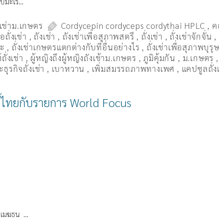
หรับมะเร…
งเช่าม.เกษตร
Cordycepin cordyceps cordythai HPLC
,
ค
ื้อถั่งเช่า
,
ถังเช่า
,
ถังเช่าเพื่อสุภาพสตรี
,
ถั่งเช่า
,
ถั่งเช่าจักจั่น
มะ
,
ถั่งเช่าเกษตรแตกต่างกับที่อื่นอย่างไร
,
ถั่งเช่าเพื่อสุภาพบุรุ
ถั่งเช่า
,
ผู้หญิงถึงผู้หญิงถังเช้าม.เกษตร
,
ภูมิคุ้มกัน
,
ม.เกษตร
ธุรกิจถั่งเช่า
,
เบาหวาน
,
เพิ่มสมรรถภาพทางเพศ
,
แคปซูลถั่ง
์ดี้ไทยกับรายการ World Focus
ร์ เมฆธน …