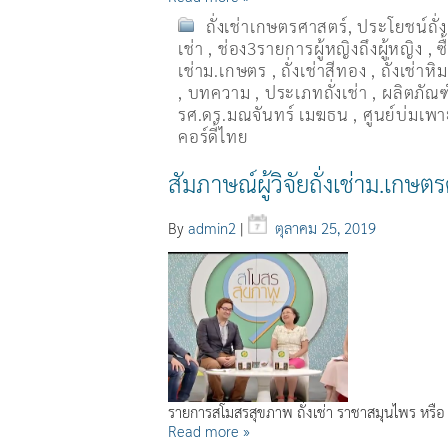
ถั่งเช่าเกษตรศาสตร์
,
ประโยชน์ถั่
เช่า
,
ช่อง3รายการผู้หญิงถึงผู้หญิง
,
ซ
เช่าม.เกษตร
,
ถั่งเช่าสีทอง
,
ถั่งเช่าหิ
,
บทความ
,
ประเภทถั่งเช่า
,
ผลิตภัณฑ์
รศ.ดร.มณจันทร์ เมฆธน
,
ศูนย์บ่มเพาะ
คอร์ดี้ไทย
สัมภาษณ์ผู้วิจัยถั่งเช่าม.เ
By
admin2
|
ตุลาคม 25, 2019
รายการสโมสรสุขภาพ ถั่งเช่า ราชาสมุนไพร หรือ
Read more »