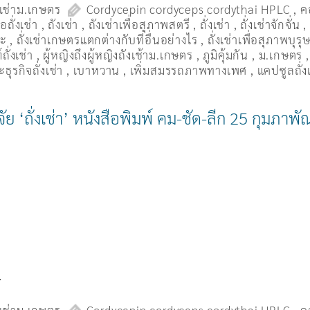
งเช่าม.เกษตร
Cordycepin cordyceps cordythai HPLC
,
ค
ื้อถั่งเช่า
,
ถังเช่า
,
ถังเช่าเพื่อสุภาพสตรี
,
ถั่งเช่า
,
ถั่งเช่าจักจั่น
มะ
,
ถั่งเช่าเกษตรแตกต่างกับที่อื่นอย่างไร
,
ถั่งเช่าเพื่อสุภาพบุรุ
ถั่งเช่า
,
ผู้หญิงถึงผู้หญิงถังเช้าม.เกษตร
,
ภูมิคุ้มกัน
,
ม.เกษตร
ธุรกิจถั่งเช่า
,
เบาหวาน
,
เพิ่มสมรรถภาพทางเพศ
,
แคปซูลถั่ง
ย ‘ถั่งเช่า’ หนังสือพิมพ์ คม-ชัด-ลีก 25 กุมภาพ
…