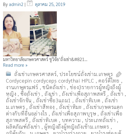
By
admin2
|
ตุลาคม 25, 2019
มหาวิทยาลัยเกษตรศาสตร์ ชูวิจัย’ถั่งเช่า&#821…
Read more »
ถั่งเช่าเกษตรศาสตร์
,
ประโยชน์ถั่งเช่าม.เกษตร
Cordycepin cordyceps cordythai HPLC
,
คอร์ดี้ไทย
,
งานเกษตรแฟร์
,
ชนิดถั่งเช่า
,
ช่อง3รายการผู้หญิงถึงผู้
หญิง
,
ซื้อถั่งเช่า
,
ถังเช่า
,
ถังเช่าเพื่อสุภาพสตรี
,
ถั่งเช่า
,
ถั่งเช่าจักจั่น
,
ถั่งเช่าซื้อ3แถม1
,
ถั่งเช่าทิเบต
,
ถั่งเช่า
ม.เกษตร
,
ถั่งเช่าสีทอง
,
ถั่งเช่าหิมะ
,
ถั่งเช่าเกษตรแตก
ต่างกับที่อื่นอย่างไร
,
ถั่งเช่าเพื่อสุภาพบุรุษ
,
ถั่งเช่าเพื่อ
สุภาพสตรี
,
ถั่่งเช่าทิเบต
,
บทความ
,
ประเภทถั่งเช่า
,
ผลิตภัณฑ์ถั่งเช่า
,
ผู้หญิงถึงผู้หญิงถังเช้าม.เกษตร
,
ภูมิคุ้มกัน
,
ม.เกษตร
,
ยาบำรุงร่างกาย
,
ยาบำรุงฮ่องเต้
,