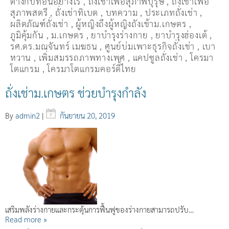
ต่างกับที่อื่นอย่างไร
,
ถั่งเช่าเพื่อสุภาพบุรุษ
,
ถั่งเช่าเพื่อ
สุภาพสตรี
,
ถั่่งเช่าทิเบต
,
บทความ
,
ประเภทถั่งเช่า
,
ผลิตภัณฑ์ถั่งเช่า
,
ผู้หญิงถึงผู้หญิงถังเช้าม.เกษตร
,
ภูมิคุ้มกัน
,
ม.เกษตร
,
ยาบำรุงร่างกาย
,
ยาบำรุงฮ่องเต้
,
รศ.ดร.มณจันทร์ เมฆธน
,
ศูนย์บ่มเพาะธุรกิจถั่งเช่า
,
เบา
หวาน
,
เพิ่มสมรรถภาพทางเพศ
,
แคปซูลถั่งเช่า
,
โครมา
โตแกรม
,
โครมาโตแกรมคอร์ดี้ไทย
ถั่งเช่าม.เกษตร ช่วยบำรุงกำลัง
By
admin2
|
กันยายน 20, 2019
เสริมพลังร่างกายและกระตุ้นการฟื้นฟูของร่างกายสามารถปรับ…
Read more »