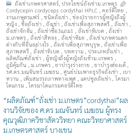
ถั่งเช่าเกษตรศาสตร์
,
ประโยชน์ถั่งเช่าม.เกษตร
Cordycepin cordyceps cordythai HPLC
,
คอร์ดี้ไทย
,
งานเกษตรแฟร์
,
ชนิดถั่งเช่า
,
ช่อง3รายการผู้หญิงถึงผู้
หญิง
,
ซื้อถั่งเช่า
,
ถังเช่า
,
ถังเช่าเพื่อสุภาพสตรี
,
ถั่งเช่า
,
ถั่งเช่าจักจั่น
,
ถั่งเช่าซื้อ3แถม1
,
ถั่งเช่าทิเบต
,
ถั่งเช่า
ม.เกษตร
,
ถั่งเช่าสีทอง
,
ถั่งเช่าหิมะ
,
ถั่งเช่าเกษตรแตก
ต่างกับที่อื่นอย่างไร
,
ถั่งเช่าเพื่อสุภาพบุรุษ
,
ถั่งเช่าเพื่อ
สุภาพสตรี
,
ถั่่งเช่าทิเบต
,
บทความ
,
ประเภทถั่งเช่า
,
ผลิตภัณฑ์ถั่งเช่า
,
ผู้หญิงถึงผู้หญิงถังเช้าม.เกษตร
,
ภูมิคุ้มกัน
,
ม.เกษตร
,
ยาบำรุงร่างกาย
,
ยาบำรุงฮ่องเต้
,
รศ.ดร.มณจันทร์ เมฆธน
,
ศูนย์บ่มเพาะธุรกิจถั่งเช่า
,
เบา
หวาน
,
เพิ่มสมรรถภาพทางเพศ
,
แคปซูลถั่งเช่า
,
โครมา
โตแกรม
,
โครมาโตแกรมคอร์ดี้ไทย
“ผลิตภัณฑ์”ถั่งเช่า ม.เกษตร”cordythai”ผล
งานวิจัยของ ศ.ดร มณจันทร์ เมฆธน ผู้ทรง
คุณวุฒิภาควิชาสัตววิทยา คณะวิทยาศาสตร์
ม.เกษตรศาสตร์ บางเขน