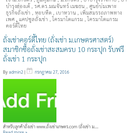
บำรุงฮ่องเต้
,
รศ.ดร.มณจันทร์ เมฆธน
,
ศูนย์บ่มเพาะ
ธุรกิจถั่งเช่า
,
หอบหืด
,
เบาหวาน
,
เพิ่มสมรรถภาพทาง
เพศ
,
แคปซูลถั่งเช่า
,
โครมาโตแกรม
,
โครมาโตแกรม
คอร์ดี้ไทย
ถั่งเช่าคอร์ดี้ไทย (ถั่งเช่า ม.เกษตรศาสตร์)
สมาชิกซื้อถั่งเช่าสะสมครบ 10 กระปุก รับฟรี
ถั่งเช่า 1 กระปุก
By
admin2
|
กรกฎาคม 27, 2016
สำหรับลูกค้าถั่งเช่า www.ถั่งเช่าเกษตร.com (ถั่งเช่า ม….
Read more »