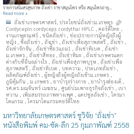
รายการสโมสรสุขภาพ ถั่งเช่า ราชาสมุนไพร หรือ สมุนไพรอายุ…
Read more »
ถั่งเช่าเกษตรศาสตร์
,
ประโยชน์ถั่งเช่าม.เกษตร
Cordycepin cordyceps cordythai HPLC
,
คอร์ดี้ไทย
,
งานเกษตรแฟร์
,
ชนิดถั่งเช่า
,
ช่อง3รายการผู้หญิงถึงผู้
หญิง
,
ซื้อถั่งเช่า
,
ถังเช่า
,
ถังเช่าเพื่อสุภาพสตรี
,
ถั่งเช่า
,
ถั่งเช่าจักจั่น
,
ถั่งเช่าซื้อ3แถม1
,
ถั่งเช่าทิเบต
,
ถั่งเช่า
ม.เกษตร
,
ถั่งเช่าสีทอง
,
ถั่งเช่าหิมะ
,
ถั่งเช่าเกษตรแตก
ต่างกับที่อื่นอย่างไร
,
ถั่งเช่าเพื่อสุภาพบุรุษ
,
ถั่งเช่าเพื่อ
สุภาพสตรี
,
ถั่่งเช่าทิเบต
,
บทความ
,
ประเภทถั่งเช่า
,
ผลิตภัณฑ์ถั่งเช่า
,
ผู้หญิงถึงผู้หญิงถังเช้าม.เกษตร
,
ภูมิคุ้มกัน
,
ม.เกษตร
,
ยาบำรุงร่างกาย
,
ยาบำรุงฮ่องเต้
,
รศ.ดร.มณจันทร์ เมฆธน
,
ศูนย์บ่มเพาะธุรกิจถั่งเช่า
,
เบา
หวาน
,
เพิ่มสมรรถภาพทางเพศ
,
แคปซูลถั่งเช่า
,
โครมา
โตแกรม
,
โครมาโตแกรมคอร์ดี้ไทย
มหาวิทยาลัยเกษตรศาสตร์ ชูวิจัย ‘ถั่งเช่า’
หนังสือพิมพ์ คม-ชัด-ลีก 25 กุมภาพัณฑ์ 2558