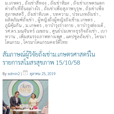
ม.เกษตร
,
ถั่งเช่าสีทอง
,
ถั่งเช่าหิมะ
,
ถั่งเช่าเกษตรแตก
ต่างกับที่อื่นอย่างไร
,
ถั่งเช่าเพื่อสุภาพบุรุษ
,
ถั่งเช่าเพื่อ
สุภาพสตรี
,
ถั่่งเช่าทิเบต
,
บทความ
,
ประเภทถั่งเช่า
,
ผลิตภัณฑ์ถั่งเช่า
,
ผู้หญิงถึงผู้หญิงถังเช้าม.เกษตร
,
ภูมิคุ้มกัน
,
ม.เกษตร
,
ยาบำรุงร่างกาย
,
ยาบำรุงฮ่องเต้
,
รศ.ดร.มณจันทร์ เมฆธน
,
ศูนย์บ่มเพาะธุรกิจถั่งเช่า
,
เบา
หวาน
,
เพิ่มสมรรถภาพทางเพศ
,
แคปซูลถั่งเช่า
,
โครมา
โตแกรม
,
โครมาโตแกรมคอร์ดี้ไทย
สัมภาษณ์ผู้วิจัยถั่งเช่าม.เกษตรศาสตร์ใน
รายการสโมสรสุขภาพ 15/10/58
By
admin2
|
ตุลาคม 25, 2019