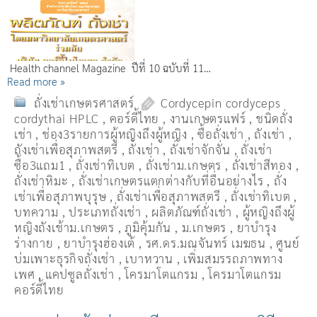
Health channel Magazine ปีที่ 10 ฉบับที่ 11…
Read more »
ถั่งเช่าเกษตรศาสตร์
Cordycepin cordyceps
cordythai HPLC
,
คอร์ดี้ไทย
,
งานเกษตรแฟร์
,
ชนิดถั่ง
เช่า
,
ช่อง3รายการผู้หญิงถึงผู้หญิง
,
ซื้อถั่งเช่า
,
ถังเช่า
,
ถังเช่าเพื่อสุภาพสตรี
,
ถั่งเช่า
,
ถั่งเช่าจักจั่น
,
ถั่งเช่า
ซื้อ3แถม1
,
ถั่งเช่าทิเบต
,
ถั่งเช่าม.เกษตร
,
ถั่งเช่าสีทอง
,
ถั่งเช่าหิมะ
,
ถั่งเช่าเกษตรแตกต่างกับที่อื่นอย่างไร
,
ถั่ง
เช่าเพื่อสุภาพบุรุษ
,
ถั่งเช่าเพื่อสุภาพสตรี
,
ถั่่งเช่าทิเบต
,
บทความ
,
ประเภทถั่งเช่า
,
ผลิตภัณฑ์ถั่งเช่า
,
ผู้หญิงถึงผู้
หญิงถังเช้าม.เกษตร
,
ภูมิคุ้มกัน
,
ม.เกษตร
,
ยาบำรุง
ร่างกาย
,
ยาบำรุงฮ่องเต้
,
รศ.ดร.มณจันทร์ เมฆธน
,
ศูนย์
บ่มเพาะธุรกิจถั่งเช่า
,
เบาหวาน
,
เพิ่มสมรรถภาพทาง
เพศ
,
แคปซูลถั่งเช่า
,
โครมาโตแกรม
,
โครมาโตแกรม
คอร์ดี้ไทย