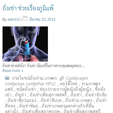
ถั่งเช่า ช่วยเรื่องภูมิแพ้
By
admin2
|
มีนาคม 20, 2014
ถั่งเช่าช่วยยังไง? ถั่งเช่า มีฤทธิ์ในการควบคุมสมดุลของ …
Read more »
ประโยชน์ถั่งเช่าม.เกษตร
Cordycepin
cordyceps cordythai HPLC
,
คอร์ดี้ไทย
,
งานเกษตร
แฟร์
,
ชนิดถั่งเช่า
,
ช่อง3รายการผู้หญิงถึงผู้หญิง
,
ซื้อถั่ง
เช่า
,
ถังเช่า
,
ถังเช่าเพื่อสุภาพสตรี
,
ถั่งเช่า
,
ถั่งเช่าจักจั่น
,
ถั่งเช่าซื้อ3แถม1
,
ถั่งเช่าทิเบต
,
ถั่งเช่าม.เกษตร
,
ถั่งเช่า
สีทอง
,
ถั่งเช่าหิมะ
,
ถั่งเช่าเกษตรแตกต่างกับที่อื่น
อย่างไร
,
ถั่งเช่าเพื่อสุภาพบุรุษ
,
ถั่งเช่าเพื่อสุภาพสตรี
,