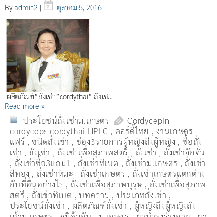
By
admin2
|
ตุลาคม 5, 2016
ผลิตภัณฑ์”ถั่งเช่า”cordythai” ถั่งเช…
Read more »
ประโยชน์ถั่งเช่าม.เกษตร
Cordycepin
cordyceps cordythai HPLC
,
คอร์ดี้ไทย
,
งานเกษตร
แฟร์
,
ชนิดถั่งเช่า
,
ช่อง3รายการผู้หญิงถึงผู้หญิง
,
ซื้อถั่ง
เช่า
,
ถังเช่า
,
ถังเช่าเพื่อสุภาพสตรี
,
ถั่งเช่า
,
ถั่งเช่าจักจั่น
,
ถั่งเช่าซื้อ3แถม1
,
ถั่งเช่าทิเบต
,
ถั่งเช่าม.เกษตร
,
ถั่งเช่า
สีทอง
,
ถั่งเช่าหิมะ
,
ถั่งเช่าเกษตร
,
ถั่งเช่าเกษตรแตกต่าง
กับที่อื่นอย่างไร
,
ถั่งเช่าเพื่อสุภาพบุรุษ
,
ถั่งเช่าเพื่อสุภาพ
สตรี
,
ถั่่งเช่าทิเบต
,
บทความ
,
ประเภทถั่งเช่า
,
ประโยชน์ถั่งเช่า
,
ผลิตภัณฑ์ถั่งเช่า
,
ผู้หญิงถึงผู้หญิงถัง
เช้าม.เกษตร
,
ภูมิคุ้มกัน
,
ม.เกษตร
,
ยาบำรุงร่างกาย
,
ยา