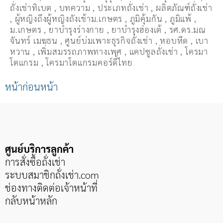
ถั่่งเช่าทิเบต
,
บทความ
,
ประเภทถั่งเช่า
,
ผลิตภัณฑ์ถั่งเช่า
,
ผู้หญิงถึงผู้หญิงถังเช้าม.เกษตร
,
ภูมิคุ้มกัน
,
ภูมิแพ้
,
ม.เกษตร
,
ยาบำรุงร่างกาย
,
ยาบำรุงฮ่องเต้
,
รศ.ดร.มณ
จันทร์ เมฆธน
,
ศูนย์บ่มเพาะธุรกิจถั่งเช่า
,
หอบหืด
,
เบา
หวาน
,
เพิ่มสมรรถภาพทางเพศ
,
แคปซูลถั่งเช่า
,
โครมา
โตแกรม
,
โครมาโตแกรมคอร์ดี้ไทย
หน้าก่อนหน้า
ศูนย์บริการลูกค้า
การสั่งซื้อถั่งเช่า
ระบบสมาชิกถั่งเช่า
.com
ช่องทางติดต่อเจ้าหน้าที่
กลับหน้าหลัก