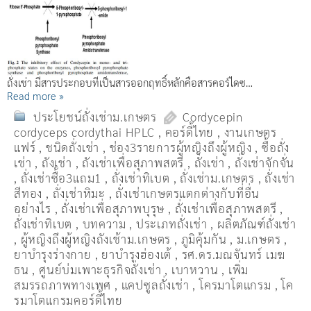
ถั่งเช่า มีสารประกอบที่เป็นสารออกฤทธิ์หลักคือสารคอร์ไดซ…
Read more »
ประโยชน์ถั่งเช่าม.เกษตร
Cordycepin
cordyceps cordythai HPLC
,
คอร์ดี้ไทย
,
งานเกษตร
แฟร์
,
ชนิดถั่งเช่า
,
ช่อง3รายการผู้หญิงถึงผู้หญิง
,
ซื้อถั่ง
เช่า
,
ถังเช่า
,
ถังเช่าเพื่อสุภาพสตรี
,
ถั่งเช่า
,
ถั่งเช่าจักจั่น
,
ถั่งเช่าซื้อ3แถม1
,
ถั่งเช่าทิเบต
,
ถั่งเช่าม.เกษตร
,
ถั่งเช่า
สีทอง
,
ถั่งเช่าหิมะ
,
ถั่งเช่าเกษตรแตกต่างกับที่อื่น
อย่างไร
,
ถั่งเช่าเพื่อสุภาพบุรุษ
,
ถั่งเช่าเพื่อสุภาพสตรี
,
ถั่่งเช่าทิเบต
,
บทความ
,
ประเภทถั่งเช่า
,
ผลิตภัณฑ์ถั่งเช่า
,
ผู้หญิงถึงผู้หญิงถังเช้าม.เกษตร
,
ภูมิคุ้มกัน
,
ม.เกษตร
,
ยาบำรุงร่างกาย
,
ยาบำรุงฮ่องเต้
,
รศ.ดร.มณจันทร์ เมฆ
ธน
,
ศูนย์บ่มเพาะธุรกิจถั่งเช่า
,
เบาหวาน
,
เพิ่ม
สมรรถภาพทางเพศ
,
แคปซูลถั่งเช่า
,
โครมาโตแกรม
,
โค
รมาโตแกรมคอร์ดี้ไทย