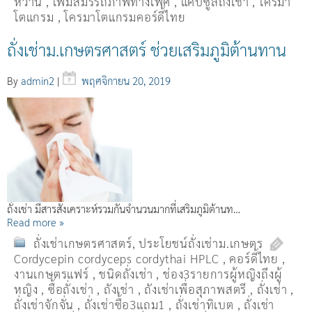
หวาน
,
เพิ่มสมรรถภาพทางเพศ
,
แคปซูลถั่งเช่า
,
โครมา
โตแกรม
,
โครมาโตแกรมคอร์ดี้ไทย
ถั่งเช่าม.เกษตรศาสตร์ ช่วยเสริมภูมิต้านทาน
By
admin2
|
พฤศจิกายน 20, 2019
ถั่งเช่า มีสารสังเคราะห์รวมกันจำนวนมากที่เสริมภูมิต้านท…
Read more »
ถั่งเช่าเกษตรศาสตร์
,
ประโยชน์ถั่งเช่าม.เกษตร
Cordycepin cordyceps cordythai HPLC
,
คอร์ดี้ไทย
,
งานเกษตรแฟร์
,
ชนิดถั่งเช่า
,
ช่อง3รายการผู้หญิงถึงผู้
หญิง
,
ซื้อถั่งเช่า
,
ถังเช่า
,
ถังเช่าเพื่อสุภาพสตรี
,
ถั่งเช่า
,
ถั่งเช่าจักจั่น
,
ถั่งเช่าซื้อ3แถม1
,
ถั่งเช่าทิเบต
,
ถั่งเช่า