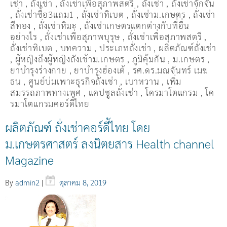
เช่า
,
ถังเช่า
,
ถังเช่าเพื่อสุภาพสตรี
,
ถั่งเช่า
,
ถั่งเช่าจักจั่น
,
ถั่งเช่าซื้อ3แถม1
,
ถั่งเช่าทิเบต
,
ถั่งเช่าม.เกษตร
,
ถั่งเช่า
สีทอง
,
ถั่งเช่าหิมะ
,
ถั่งเช่าเกษตรแตกต่างกับที่อื่น
อย่างไร
,
ถั่งเช่าเพื่อสุภาพบุรุษ
,
ถั่งเช่าเพื่อสุภาพสตรี
,
ถั่่งเช่าทิเบต
,
บทความ
,
ประเภทถั่งเช่า
,
ผลิตภัณฑ์ถั่งเช่า
,
ผู้หญิงถึงผู้หญิงถังเช้าม.เกษตร
,
ภูมิคุ้มกัน
,
ม.เกษตร
,
ยาบำรุงร่างกาย
,
ยาบำรุงฮ่องเต้
,
รศ.ดร.มณจันทร์ เมฆ
ธน
,
ศูนย์บ่มเพาะธุรกิจถั่งเช่า
,
เบาหวาน
,
เพิ่ม
สมรรถภาพทางเพศ
,
แคปซูลถั่งเช่า
,
โครมาโตแกรม
,
โค
รมาโตแกรมคอร์ดี้ไทย
ผลิตภัณฑ์ ถั่งเช่าคอร์ดี้ไทย โดย
ม.เกษตรศาสตร์ ลงนิตยสาร Health channel
Magazine
By
admin2
|
ตุลาคม 8, 2019