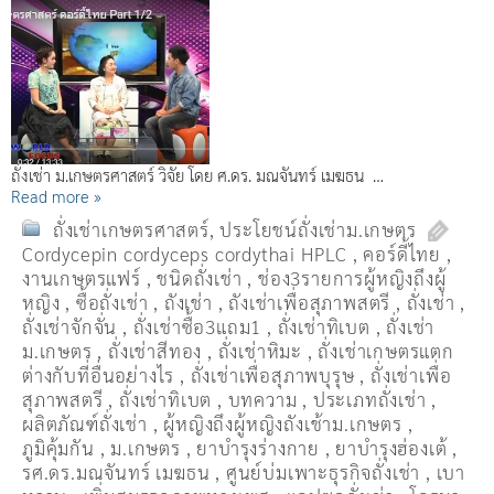
ถั่งเช่า ม.เกษตรศาสตร์ วิจัย โดย ศ.ดร. มณจันทร์ เมฆธน …
Read more »
ถั่งเช่าเกษตรศาสตร์
,
ประโยชน์ถั่งเช่าม.เกษตร
Cordycepin cordyceps cordythai HPLC
,
คอร์ดี้ไทย
,
งานเกษตรแฟร์
,
ชนิดถั่งเช่า
,
ช่อง3รายการผู้หญิงถึงผู้
หญิง
,
ซื้อถั่งเช่า
,
ถังเช่า
,
ถังเช่าเพื่อสุภาพสตรี
,
ถั่งเช่า
,
ถั่งเช่าจักจั่น
,
ถั่งเช่าซื้อ3แถม1
,
ถั่งเช่าทิเบต
,
ถั่งเช่า
ม.เกษตร
,
ถั่งเช่าสีทอง
,
ถั่งเช่าหิมะ
,
ถั่งเช่าเกษตรแตก
ต่างกับที่อื่นอย่างไร
,
ถั่งเช่าเพื่อสุภาพบุรุษ
,
ถั่งเช่าเพื่อ
สุภาพสตรี
,
ถั่่งเช่าทิเบต
,
บทความ
,
ประเภทถั่งเช่า
,
ผลิตภัณฑ์ถั่งเช่า
,
ผู้หญิงถึงผู้หญิงถังเช้าม.เกษตร
,
ภูมิคุ้มกัน
,
ม.เกษตร
,
ยาบำรุงร่างกาย
,
ยาบำรุงฮ่องเต้
,
รศ.ดร.มณจันทร์ เมฆธน
,
ศูนย์บ่มเพาะธุรกิจถั่งเช่า
,
เบา