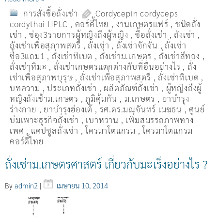
การสั่งซื้อถั่งเช่า
Cordycepin cordyceps
cordythai HPLC
,
คอร์ดี้ไทย
,
งานเกษตรแฟร์
,
ชนิดถั่ง
เช่า
,
ช่อง3รายการผู้หญิงถึงผู้หญิง
,
ซื้อถั่งเช่า
,
ถังเช่า
,
ถังเช่าเพื่อสุภาพสตรี
,
ถั่งเช่า
,
ถั่งเช่าจักจั่น
,
ถั่งเช่า
ซื้อ3แถม1
,
ถั่งเช่าทิเบต
,
ถั่งเช่าม.เกษตร
,
ถั่งเช่าสีทอง
,
ถั่งเช่าหิมะ
,
ถั่งเช่าเกษตรแตกต่างกับที่อื่นอย่างไร
,
ถั่ง
เช่าเพื่อสุภาพบุรุษ
,
ถั่งเช่าเพื่อสุภาพสตรี
,
ถั่่งเช่าทิเบต
,
บทความ
,
ประเภทถั่งเช่า
,
ผลิตภัณฑ์ถั่งเช่า
,
ผู้หญิงถึงผู้
หญิงถังเช้าม.เกษตร
,
ภูมิคุ้มกัน
,
ม.เกษตร
,
ยาบำรุง
ร่างกาย
,
ยาบำรุงฮ่องเต้
,
รศ.ดร.มณจันทร์ เมฆธน
,
ศูนย์
บ่มเพาะธุรกิจถั่งเช่า
,
เบาหวาน
,
เพิ่มสมรรถภาพทาง
เพศ
,
แคปซูลถั่งเช่า
,
โครมาโตแกรม
,
โครมาโตแกรม
คอร์ดี้ไทย
ถั่งเช่าม.เกษตรศาสตร์ เกี่ยวกับมะเร็งอย่างไร ?
By
admin2
|
เมษายน 10, 2014