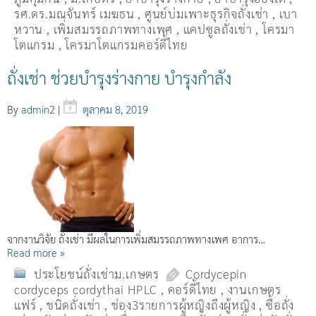
รศ.ดร.มณจันทร์ เมฆธน
,
ศูนย์บ่มเพาะธุรกิจถั่งเช่า
,
เบา
หวาน
,
เพิ่มสมรรถภาพทางเพศ
,
แคปซูลถั่งเช่า
,
โครมา
โตแกรม
,
โครมาโตแกรมคอร์ดี้ไทย
ถั่งเช่า ช่วยบำรุงร่างกาย บำรุงกำลัง
By
admin2
|
ตุลาคม 8, 2019
จากงานวิจัย ถั่งเช่า มีผลในการเพิ่มสมรรถภาพทางเพศ อาการ…
Read more »
ประโยชน์ถั่งเช่าม.เกษตร
Cordycepin
cordyceps cordythai HPLC
,
คอร์ดี้ไทย
,
งานเกษตร
แฟร์
,
ชนิดถั่งเช่า
,
ช่อง3รายการผู้หญิงถึงผู้หญิง
,
ซื้อถั่ง