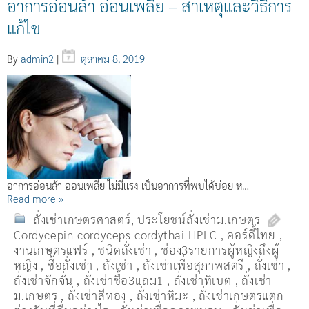
อาการอ่อนล้า อ่อนเพลีย – สาเหตุและวิธีการ
แก้ไข
By
admin2
|
ตุลาคม 8, 2019
อาการอ่อนล้า อ่อนเพลีย ไม่มีแรง เป็นอาการที่พบได้บ่อย ห…
Read more »
ถั่งเช่าเกษตรศาสตร์
,
ประโยชน์ถั่งเช่าม.เกษตร
Cordycepin cordyceps cordythai HPLC
,
คอร์ดี้ไทย
,
งานเกษตรแฟร์
,
ชนิดถั่งเช่า
,
ช่อง3รายการผู้หญิงถึงผู้
หญิง
,
ซื้อถั่งเช่า
,
ถังเช่า
,
ถังเช่าเพื่อสุภาพสตรี
,
ถั่งเช่า
,
ถั่งเช่าจักจั่น
,
ถั่งเช่าซื้อ3แถม1
,
ถั่งเช่าทิเบต
,
ถั่งเช่า
ม.เกษตร
,
ถั่งเช่าสีทอง
,
ถั่งเช่าหิมะ
,
ถั่งเช่าเกษตรแตก