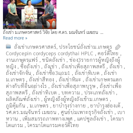
ถั่งเช่า ม.เกษตรศาสตร์ วิจัย โดย ศ.ดร. มณจันทร์ เมฆธน …
Read more »
ถั่งเช่าเกษตรศาสตร์
,
ประโยชน์ถั่งเช่าม.เกษตร
Cordycepin cordyceps cordythai HPLC
,
คอร์ดี้ไทย
,
งานเกษตรแฟร์
,
ชนิดถั่งเช่า
,
ช่อง3รายการผู้หญิงถึงผู้
หญิง
,
ซื้อถั่งเช่า
,
ถังเช่า
,
ถังเช่าเพื่อสุภาพสตรี
,
ถั่งเช่า
,
ถั่งเช่าจักจั่น
,
ถั่งเช่าซื้อ3แถม1
,
ถั่งเช่าทิเบต
,
ถั่งเช่า
ม.เกษตร
,
ถั่งเช่าสีทอง
,
ถั่งเช่าหิมะ
,
ถั่งเช่าเกษตรแตก
ต่างกับที่อื่นอย่างไร
,
ถั่งเช่าเพื่อสุภาพบุรุษ
,
ถั่งเช่าเพื่อ
สุภาพสตรี
,
ถั่่งเช่าทิเบต
,
บทความ
,
ประเภทถั่งเช่า
,
ผลิตภัณฑ์ถั่งเช่า
,
ผู้หญิงถึงผู้หญิงถังเช้าม.เกษตร
,
ภูมิคุ้มกัน
,
ม.เกษตร
,
ยาบำรุงร่างกาย
,
ยาบำรุงฮ่องเต้
,
รศ.ดร.มณจันทร์ เมฆธน
,
ศูนย์บ่มเพาะธุรกิจถั่งเช่า
,
เบา
หวาน
,
เพิ่มสมรรถภาพทางเพศ
,
แคปซูลถั่งเช่า
,
โครมา
โตแกรม
,
โครมาโตแกรมคอร์ดี้ไทย