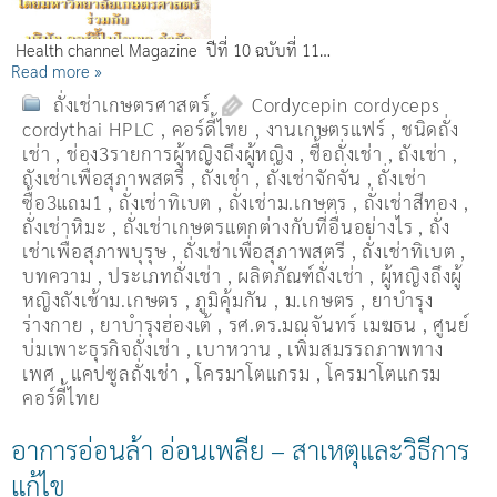
Health channel Magazine ปีที่ 10 ฉบับที่ 11…
Read more »
ถั่งเช่าเกษตรศาสตร์
Cordycepin cordyceps
cordythai HPLC
,
คอร์ดี้ไทย
,
งานเกษตรแฟร์
,
ชนิดถั่ง
เช่า
,
ช่อง3รายการผู้หญิงถึงผู้หญิง
,
ซื้อถั่งเช่า
,
ถังเช่า
,
ถังเช่าเพื่อสุภาพสตรี
,
ถั่งเช่า
,
ถั่งเช่าจักจั่น
,
ถั่งเช่า
ซื้อ3แถม1
,
ถั่งเช่าทิเบต
,
ถั่งเช่าม.เกษตร
,
ถั่งเช่าสีทอง
,
ถั่งเช่าหิมะ
,
ถั่งเช่าเกษตรแตกต่างกับที่อื่นอย่างไร
,
ถั่ง
เช่าเพื่อสุภาพบุรุษ
,
ถั่งเช่าเพื่อสุภาพสตรี
,
ถั่่งเช่าทิเบต
,
บทความ
,
ประเภทถั่งเช่า
,
ผลิตภัณฑ์ถั่งเช่า
,
ผู้หญิงถึงผู้
หญิงถังเช้าม.เกษตร
,
ภูมิคุ้มกัน
,
ม.เกษตร
,
ยาบำรุง
ร่างกาย
,
ยาบำรุงฮ่องเต้
,
รศ.ดร.มณจันทร์ เมฆธน
,
ศูนย์
บ่มเพาะธุรกิจถั่งเช่า
,
เบาหวาน
,
เพิ่มสมรรถภาพทาง
เพศ
,
แคปซูลถั่งเช่า
,
โครมาโตแกรม
,
โครมาโตแกรม
คอร์ดี้ไทย
อาการอ่อนล้า อ่อนเพลีย – สาเหตุและวิธีการ
แก้ไข