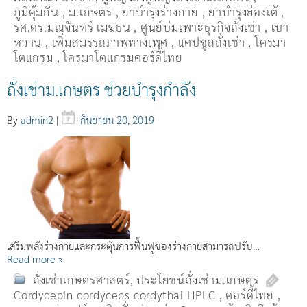
ภูมิคุ้มกัน
,
ม.เกษตร
,
ยาบำรุงร่างกาย
,
ยาบำรุงฮ่องเต้
,
รศ.ดร.มณจันทร์ เมฆธน
,
ศูนย์บ่มเพาะธุรกิจถั่งเช่า
,
เบา
หวาน
,
เพิ่มสมรรถภาพทางเพศ
,
แคปซูลถั่งเช่า
,
โครมา
โตแกรม
,
โครมาโตแกรมคอร์ดี้ไทย
ถั่งเช่าม.เกษตร ช่วยบำรุงกำลัง
By
admin2
|
กันยายน 20, 2019
เสริมพลังร่างกายและกระตุ้นการฟื้นฟูของร่างกายสามารถปรับ…
Read more »
ถั่งเช่าเกษตรศาสตร์
,
ประโยชน์ถั่งเช่าม.เกษตร
Cordycepin cordyceps cordythai HPLC
,
คอร์ดี้ไทย
,