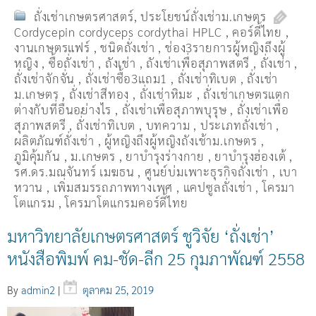
ถั่งเช่าเกษตรศาสตร์
,
ประโยชน์ถั่งเช่าม.เกษตร
Cordycepin cordyceps cordythai HPLC
,
คอร์ดี้ไทย
,
งานเกษตรแฟร์
,
ชนิดถั่งเช่า
,
ช่อง3รายการผู้หญิงถึงผู้
หญิง
,
ซื้อถั่งเช่า
,
ถังเช่า
,
ถังเช่าเพื่อสุภาพสตรี
,
ถั่งเช่า
,
ถั่งเช่าจักจั่น
,
ถั่งเช่าซื้อ3แถม1
,
ถั่งเช่าทิเบต
,
ถั่งเช่า
ม.เกษตร
,
ถั่งเช่าสีทอง
,
ถั่งเช่าหิมะ
,
ถั่งเช่าเกษตรแตก
ต่างกับที่อื่นอย่างไร
,
ถั่งเช่าเพื่อสุภาพบุรุษ
,
ถั่งเช่าเพื่อ
สุภาพสตรี
,
ถั่่งเช่าทิเบต
,
บทความ
,
ประเภทถั่งเช่า
,
ผลิตภัณฑ์ถั่งเช่า
,
ผู้หญิงถึงผู้หญิงถังเช้าม.เกษตร
,
ภูมิคุ้มกัน
,
ม.เกษตร
,
ยาบำรุงร่างกาย
,
ยาบำรุงฮ่องเต้
,
รศ.ดร.มณจันทร์ เมฆธน
,
ศูนย์บ่มเพาะธุรกิจถั่งเช่า
,
เบา
หวาน
,
เพิ่มสมรรถภาพทางเพศ
,
แคปซูลถั่งเช่า
,
โครมา
โตแกรม
,
โครมาโตแกรมคอร์ดี้ไทย
มหาวิทยาลัยเกษตรศาสตร์ ชูวิจัย ‘ถั่งเช่า’
หนังสือพิมพ์ คม-ชัด-ลีก 25 กุมภาพัณฑ์ 2558
By
admin2
|
ตุลาคม 25, 2019