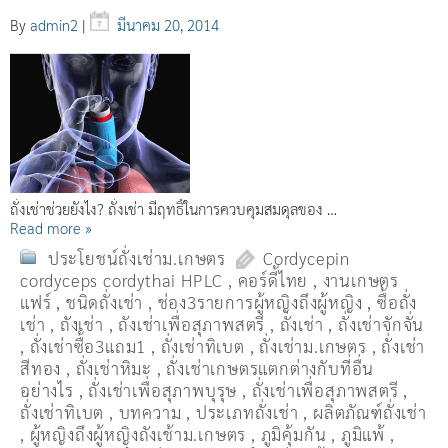
By
admin2
|
มีนาคม 20, 2014
ถั่งเช่าช่วยยังไง? ถั่งเช่า มีฤทธิ์ในการควบคุมสมดุลของ …
Read more »
ประโยชน์ถั่งเช่าม.เกษตร
Cordycepin
cordyceps cordythai HPLC
,
คอร์ดี้ไทย
,
งานเกษตร
แฟร์
,
ชนิดถั่งเช่า
,
ช่อง3รายการผู้หญิงถึงผู้หญิง
,
ซื้อถั่ง
เช่า
,
ถังเช่า
,
ถังเช่าเพื่อสุภาพสตรี
,
ถั่งเช่า
,
ถั่งเช่าจักจั่น
,
ถั่งเช่าซื้อ3แถม1
,
ถั่งเช่าทิเบต
,
ถั่งเช่าม.เกษตร
,
ถั่งเช่า
สีทอง
,
ถั่งเช่าหิมะ
,
ถั่งเช่าเกษตรแตกต่างกับที่อื่น
อย่างไร
,
ถั่งเช่าเพื่อสุภาพบุรุษ
,
ถั่งเช่าเพื่อสุภาพสตรี
,
ถั่่งเช่าทิเบต
,
บทความ
,
ประเภทถั่งเช่า
,
ผลิตภัณฑ์ถั่งเช่า
,
ผู้หญิงถึงผู้หญิงถังเช้าม.เกษตร
,
ภูมิคุ้มกัน
,
ภูมิแพ้
,