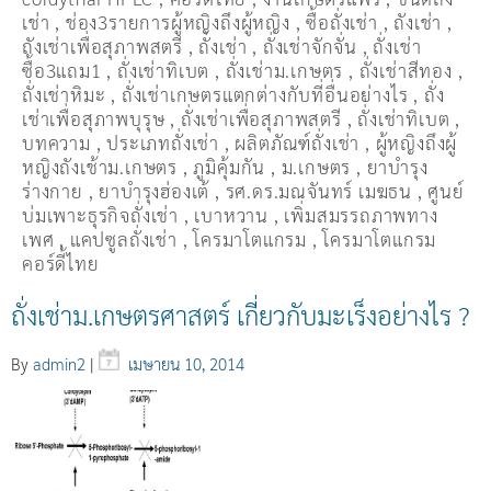
เช่า
,
ช่อง3รายการผู้หญิงถึงผู้หญิง
,
ซื้อถั่งเช่า
,
ถังเช่า
,
ถังเช่าเพื่อสุภาพสตรี
,
ถั่งเช่า
,
ถั่งเช่าจักจั่น
,
ถั่งเช่า
ซื้อ3แถม1
,
ถั่งเช่าทิเบต
,
ถั่งเช่าม.เกษตร
,
ถั่งเช่าสีทอง
,
ถั่งเช่าหิมะ
,
ถั่งเช่าเกษตรแตกต่างกับที่อื่นอย่างไร
,
ถั่ง
เช่าเพื่อสุภาพบุรุษ
,
ถั่งเช่าเพื่อสุภาพสตรี
,
ถั่่งเช่าทิเบต
,
บทความ
,
ประเภทถั่งเช่า
,
ผลิตภัณฑ์ถั่งเช่า
,
ผู้หญิงถึงผู้
หญิงถังเช้าม.เกษตร
,
ภูมิคุ้มกัน
,
ม.เกษตร
,
ยาบำรุง
ร่างกาย
,
ยาบำรุงฮ่องเต้
,
รศ.ดร.มณจันทร์ เมฆธน
,
ศูนย์
บ่มเพาะธุรกิจถั่งเช่า
,
เบาหวาน
,
เพิ่มสมรรถภาพทาง
เพศ
,
แคปซูลถั่งเช่า
,
โครมาโตแกรม
,
โครมาโตแกรม
คอร์ดี้ไทย
ถั่งเช่าม.เกษตรศาสตร์ เกี่ยวกับมะเร็งอย่างไร ?
By
admin2
|
เมษายน 10, 2014