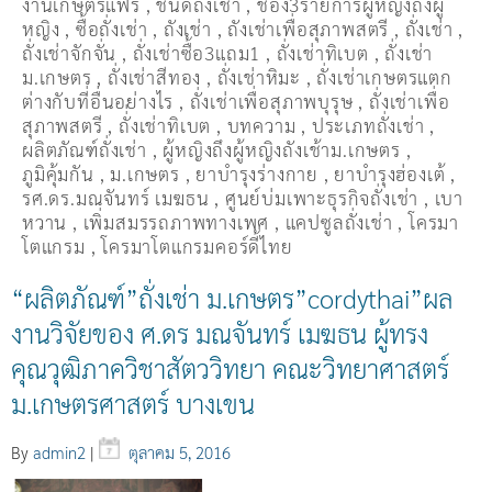
งานเกษตรแฟร์
,
ชนิดถั่งเช่า
,
ช่อง3รายการผู้หญิงถึงผู้
หญิง
,
ซื้อถั่งเช่า
,
ถังเช่า
,
ถังเช่าเพื่อสุภาพสตรี
,
ถั่งเช่า
,
ถั่งเช่าจักจั่น
,
ถั่งเช่าซื้อ3แถม1
,
ถั่งเช่าทิเบต
,
ถั่งเช่า
ม.เกษตร
,
ถั่งเช่าสีทอง
,
ถั่งเช่าหิมะ
,
ถั่งเช่าเกษตรแตก
ต่างกับที่อื่นอย่างไร
,
ถั่งเช่าเพื่อสุภาพบุรุษ
,
ถั่งเช่าเพื่อ
สุภาพสตรี
,
ถั่่งเช่าทิเบต
,
บทความ
,
ประเภทถั่งเช่า
,
ผลิตภัณฑ์ถั่งเช่า
,
ผู้หญิงถึงผู้หญิงถังเช้าม.เกษตร
,
ภูมิคุ้มกัน
,
ม.เกษตร
,
ยาบำรุงร่างกาย
,
ยาบำรุงฮ่องเต้
,
รศ.ดร.มณจันทร์ เมฆธน
,
ศูนย์บ่มเพาะธุรกิจถั่งเช่า
,
เบา
หวาน
,
เพิ่มสมรรถภาพทางเพศ
,
แคปซูลถั่งเช่า
,
โครมา
โตแกรม
,
โครมาโตแกรมคอร์ดี้ไทย
“ผลิตภัณฑ์”ถั่งเช่า ม.เกษตร”cordythai”ผล
งานวิจัยของ ศ.ดร มณจันทร์ เมฆธน ผู้ทรง
คุณวุฒิภาควิชาสัตววิทยา คณะวิทยาศาสตร์
ม.เกษตรศาสตร์ บางเขน
By
admin2
|
ตุลาคม 5, 2016