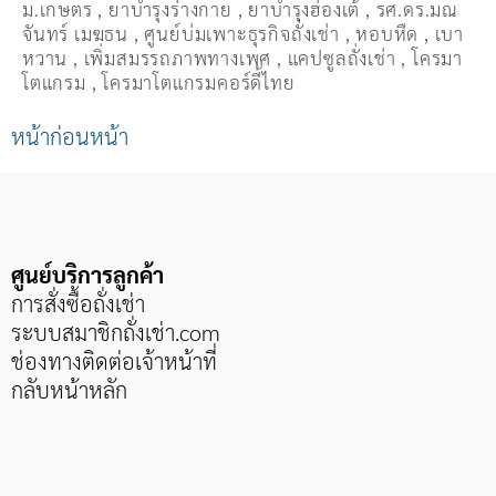
ม.เกษตร
,
ยาบำรุงร่างกาย
,
ยาบำรุงฮ่องเต้
,
รศ.ดร.มณ
จันทร์ เมฆธน
,
ศูนย์บ่มเพาะธุรกิจถั่งเช่า
,
หอบหืด
,
เบา
หวาน
,
เพิ่มสมรรถภาพทางเพศ
,
แคปซูลถั่งเช่า
,
โครมา
โตแกรม
,
โครมาโตแกรมคอร์ดี้ไทย
หน้าก่อนหน้า
ศูนย์บริการลูกค้า
การสั่งซื้อถั่งเช่า
ระบบสมาชิกถั่งเช่า
.com
ช่องทางติดต่อเจ้าหน้าที่
กลับหน้าหลัก