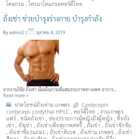
โตแกรม
,
โครมาโตแกรมคอร์ดี้ไทย
ถั่งเช่า ช่วยบำรุงร่างกาย บำรุงกำลัง
By
admin2
|
ตุลาคม 8, 2019
จากงานวิจัย ถั่งเช่า มีผลในการเพิ่มสมรรถภาพทางเพศ อาการ…
Read more »
ประโยชน์ถั่งเช่าม.เกษตร
Cordycepin
cordyceps cordythai HPLC
,
คอร์ดี้ไทย
,
งานเกษตร
แฟร์
,
ชนิดถั่งเช่า
,
ช่อง3รายการผู้หญิงถึงผู้หญิง
,
ซื้อถั่ง
เช่า
,
ถังเช่า
,
ถังเช่าเพื่อสุภาพสตรี
,
ถั่งเช่า
,
ถั่งเช่าจักจั่น
,
ถั่งเช่าซื้อ3แถม1
,
ถั่งเช่าทิเบต
,
ถั่งเช่าม.เกษตร
,
ถั่งเช่า
สีทอง
,
ถั่งเช่าหิมะ
,
ถั่งเช่าเกษตรแตกต่างกับที่อื่น