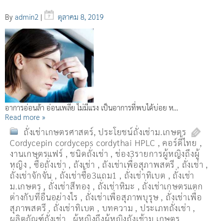
By
admin2
|
ตุลาคม 8, 2019
อาการอ่อนล้า อ่อนเพลีย ไม่มีแรง เป็นอาการที่พบได้บ่อย ห…
Read more »
ถั่งเช่าเกษตรศาสตร์
,
ประโยชน์ถั่งเช่าม.เกษตร
Cordycepin cordyceps cordythai HPLC
,
คอร์ดี้ไทย
,
งานเกษตรแฟร์
,
ชนิดถั่งเช่า
,
ช่อง3รายการผู้หญิงถึงผู้
หญิง
,
ซื้อถั่งเช่า
,
ถังเช่า
,
ถังเช่าเพื่อสุภาพสตรี
,
ถั่งเช่า
,
ถั่งเช่าจักจั่น
,
ถั่งเช่าซื้อ3แถม1
,
ถั่งเช่าทิเบต
,
ถั่งเช่า
ม.เกษตร
,
ถั่งเช่าสีทอง
,
ถั่งเช่าหิมะ
,
ถั่งเช่าเกษตรแตก
ต่างกับที่อื่นอย่างไร
,
ถั่งเช่าเพื่อสุภาพบุรุษ
,
ถั่งเช่าเพื่อ
สุภาพสตรี
,
ถั่่งเช่าทิเบต
,
บทความ
,
ประเภทถั่งเช่า
,
ผลิตภัณฑ์ถั่งเช่า
,
ผู้หญิงถึงผู้หญิงถังเช้าม.เกษตร
,