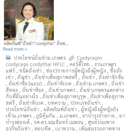
ผลิตภัณฑ์”ถั่งเช่า”cordythai” ถั่งเช…
Read more »
ประโยชน์ถั่งเช่าม.เกษตร
Cordycepin
cordyceps cordythai HPLC
,
คอร์ดี้ไทย
,
งานเกษตร
แฟร์
,
ชนิดถั่งเช่า
,
ช่อง3รายการผู้หญิงถึงผู้หญิง
,
ซื้อถั่ง
เช่า
,
ถังเช่า
,
ถังเช่าเพื่อสุภาพสตรี
,
ถั่งเช่า
,
ถั่งเช่าจักจั่น
,
ถั่งเช่าซื้อ3แถม1
,
ถั่งเช่าทิเบต
,
ถั่งเช่าม.เกษตร
,
ถั่งเช่า
สีทอง
,
ถั่งเช่าหิมะ
,
ถั่งเช่าเกษตร
,
ถั่งเช่าเกษตรแตกต่าง
กับที่อื่นอย่างไร
,
ถั่งเช่าเพื่อสุภาพบุรุษ
,
ถั่งเช่าเพื่อสุภาพ
สตรี
,
ถั่่งเช่าทิเบต
,
บทความ
,
ประเภทถั่งเช่า
,
ประโยชน์ถั่งเช่า
,
ผลิตภัณฑ์ถั่งเช่า
,
ผู้หญิงถึงผู้หญิงถัง
เช้าม.เกษตร
,
ภูมิคุ้มกัน
,
ม.เกษตร
,
ยาบำรุงร่างกาย
,
ยา
บำรุงฮ่องเต้
,
รศ.ดร.มณจันทร์ เมฆธน
,
ศูนย์บ่มเพาะ
ธุรกิจถั่งเช่า
,
หอบหืด
,
เบาหวาน
,
เพิ่มสมรรถภาพทาง