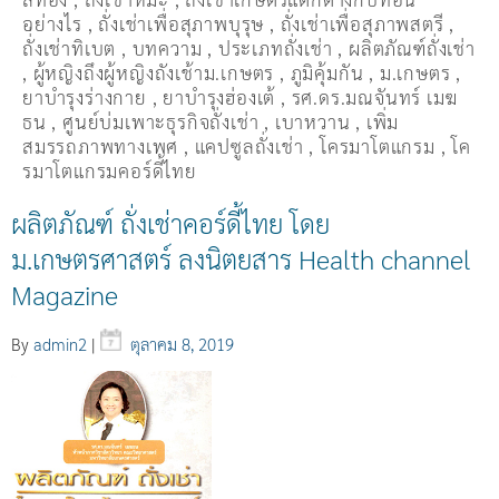
อย่างไร
,
ถั่งเช่าเพื่อสุภาพบุรุษ
,
ถั่งเช่าเพื่อสุภาพสตรี
,
ถั่่งเช่าทิเบต
,
บทความ
,
ประเภทถั่งเช่า
,
ผลิตภัณฑ์ถั่งเช่า
,
ผู้หญิงถึงผู้หญิงถังเช้าม.เกษตร
,
ภูมิคุ้มกัน
,
ม.เกษตร
,
ยาบำรุงร่างกาย
,
ยาบำรุงฮ่องเต้
,
รศ.ดร.มณจันทร์ เมฆ
ธน
,
ศูนย์บ่มเพาะธุรกิจถั่งเช่า
,
เบาหวาน
,
เพิ่ม
สมรรถภาพทางเพศ
,
แคปซูลถั่งเช่า
,
โครมาโตแกรม
,
โค
รมาโตแกรมคอร์ดี้ไทย
ผลิตภัณฑ์ ถั่งเช่าคอร์ดี้ไทย โดย
ม.เกษตรศาสตร์ ลงนิตยสาร Health channel
Magazine
By
admin2
|
ตุลาคม 8, 2019