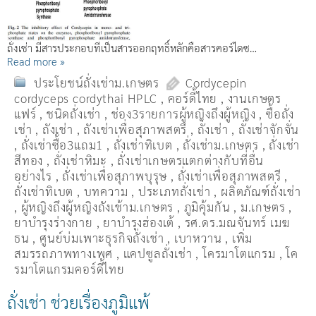
ถั่งเช่า มีสารประกอบที่เป็นสารออกฤทธิ์หลักคือสารคอร์ไดซ…
Read more »
ประโยชน์ถั่งเช่าม.เกษตร
Cordycepin
cordyceps cordythai HPLC
,
คอร์ดี้ไทย
,
งานเกษตร
แฟร์
,
ชนิดถั่งเช่า
,
ช่อง3รายการผู้หญิงถึงผู้หญิง
,
ซื้อถั่ง
เช่า
,
ถังเช่า
,
ถังเช่าเพื่อสุภาพสตรี
,
ถั่งเช่า
,
ถั่งเช่าจักจั่น
,
ถั่งเช่าซื้อ3แถม1
,
ถั่งเช่าทิเบต
,
ถั่งเช่าม.เกษตร
,
ถั่งเช่า
สีทอง
,
ถั่งเช่าหิมะ
,
ถั่งเช่าเกษตรแตกต่างกับที่อื่น
อย่างไร
,
ถั่งเช่าเพื่อสุภาพบุรุษ
,
ถั่งเช่าเพื่อสุภาพสตรี
,
ถั่่งเช่าทิเบต
,
บทความ
,
ประเภทถั่งเช่า
,
ผลิตภัณฑ์ถั่งเช่า
,
ผู้หญิงถึงผู้หญิงถังเช้าม.เกษตร
,
ภูมิคุ้มกัน
,
ม.เกษตร
,
ยาบำรุงร่างกาย
,
ยาบำรุงฮ่องเต้
,
รศ.ดร.มณจันทร์ เมฆ
ธน
,
ศูนย์บ่มเพาะธุรกิจถั่งเช่า
,
เบาหวาน
,
เพิ่ม
สมรรถภาพทางเพศ
,
แคปซูลถั่งเช่า
,
โครมาโตแกรม
,
โค
รมาโตแกรมคอร์ดี้ไทย
ถั่งเช่า ช่วยเรื่องภูมิแพ้