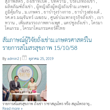
สุภาพสตรี
,
ถั่่งเช่าทิเบต
,
บทความ
,
ประเภทถั่งเช่า
,
ผลิตภัณฑ์ถั่งเช่า
,
ผู้หญิงถึงผู้หญิงถังเช้าม.เกษตร
,
ภูมิคุ้มกัน
,
ม.เกษตร
,
ยาบำรุงร่างกาย
,
ยาบำรุงฮ่องเต้
,
รศ.ดร.มณจันทร์ เมฆธน
,
ศูนย์บ่มเพาะธุรกิจถั่งเช่า
,
เบา
หวาน
,
เพิ่มสมรรถภาพทางเพศ
,
แคปซูลถั่งเช่า
,
โครมา
โตแกรม
,
โครมาโตแกรมคอร์ดี้ไทย
สัมภาษณ์ผู้วิจัยถั่งเช่าม.เกษตรศาสตร์ใน
รายการสโมสรสุขภาพ 15/10/58
By
admin2
|
ตุลาคม 25, 2019
รายการสโมสรสุขภาพ ถั่งเช่า ราชาสมุนไพร หรือ สมุนไพรอายุ…
Read more »