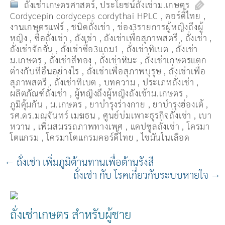
ถั่งเช่าเกษตรศาสตร์
,
ประโยชน์ถั่งเช่าม.เกษตร
Cordycepin cordyceps cordythai HPLC
,
คอร์ดี้ไทย
,
งานเกษตรแฟร์
,
ชนิดถั่งเช่า
,
ช่อง3รายการผู้หญิงถึงผู้
หญิง
,
ซื้อถั่งเช่า
,
ถังเช่า
,
ถังเช่าเพื่อสุภาพสตรี
,
ถั่งเช่า
,
ถั่งเช่าจักจั่น
,
ถั่งเช่าซื้อ3แถม1
,
ถั่งเช่าทิเบต
,
ถั่งเช่า
ม.เกษตร
,
ถั่งเช่าสีทอง
,
ถั่งเช่าหิมะ
,
ถั่งเช่าเกษตรแตก
ต่างกับที่อื่นอย่างไร
,
ถั่งเช่าเพื่อสุภาพบุรุษ
,
ถั่งเช่าเพื่อ
สุภาพสตรี
,
ถั่่งเช่าทิเบต
,
บทความ
,
ประเภทถั่งเช่า
,
ผลิตภัณฑ์ถั่งเช่า
,
ผู้หญิงถึงผู้หญิงถังเช้าม.เกษตร
,
ภูมิคุ้มกัน
,
ม.เกษตร
,
ยาบำรุงร่างกาย
,
ยาบำรุงฮ่องเต้
,
รศ.ดร.มณจันทร์ เมฆธน
,
ศูนย์บ่มเพาะธุรกิจถั่งเช่า
,
เบา
หวาน
,
เพิ่มสมรรถภาพทางเพศ
,
แคปซูลถั่งเช่า
,
โครมา
โตแกรม
,
โครมาโตแกรมคอร์ดี้ไทย
,
ไขมันในเลือด
←
ถั่งเช่า เพิ่มภูมิต้านทานเพื่อต้านรังสี
ถั่งเช่า กับ โรคเกี่ยวกับระบบหายใจ
→
ถั่งเช่าเกษตร สำหรับผู้ชาย