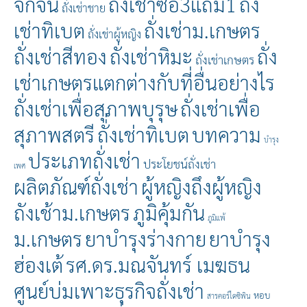
จักจั่น
ถั่งเช่าซื้อ3แถม1
ถั่ง
ถั่งเช่าชาย
เช่าทิเบต
ถั่งเช่าม.เกษตร
ถั่งเช่าผู้หญิง
ถั่งเช่าสีทอง
ถั่งเช่าหิมะ
ถั่ง
ถั่งเช่าเกษตร
เช่าเกษตรแตกต่างกับที่อื่นอย่างไร
ถั่งเช่าเพื่อสุภาพบุรุษ
ถั่งเช่าเพื่อ
สุภาพสตรี
ถั่่งเช่าทิเบต
บทความ
บำรุง
ประเภทถั่งเช่า
ประโยชน์ถั่งเช่า
เพศ
ผลิตภัณฑ์ถั่งเช่า
ผู้หญิงถึงผู้หญิง
ถังเช้าม.เกษตร
ภูมิคุ้มกัน
ภูมิแพ้
ม.เกษตร
ยาบำรุงร่างกาย
ยาบำรุง
ฮ่องเต้
รศ.ดร.มณจันทร์ เมฆธน
ศูนย์บ่มเพาะธุรกิจถั่งเช่า
หอบ
สารคอร์ไดซิพิน