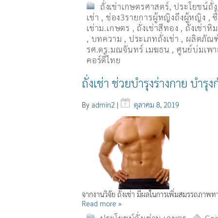
ถั่งเช่าเกษตรศาสตร์
,
ประโยชน์ถั่
เช่า
,
ช่อง3รายการผู้หญิงถึงผู้หญิง
,
ซ
เช่าม.เกษตร
,
ถั่งเช่าสีทอง
,
ถั่งเช่าหิ
,
บทความ
,
ประเภทถั่งเช่า
,
ผลิตภัณฑ์
รศ.ดร.มณจันทร์ เมฆธน
,
ศูนย์บ่มเพาะ
คอร์ดี้ไทย
ถั่งเช่า ช่วยบำรุงร่างกาย บำรุง
By
admin2
|
ตุลาคม 8, 2019
จากงานวิจัย ถั่งเช่า มีผลในการเพิ่มสมรรถภา
Read more »