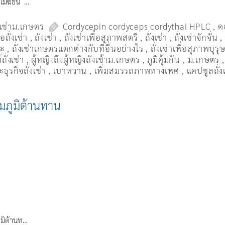
ร์ เมฆธน …
งเช่าม.เกษตร
Cordycepin cordyceps cordythai HPLC
,
ค
ื้อถั่งเช่า
,
ถังเช่า
,
ถังเช่าเพื่อสุภาพสตรี
,
ถั่งเช่า
,
ถั่งเช่าจักจั่น
มะ
,
ถั่งเช่าเกษตรแตกต่างกับที่อื่นอย่างไร
,
ถั่งเช่าเพื่อสุภาพบุรุ
ถั่งเช่า
,
ผู้หญิงถึงผู้หญิงถังเช้าม.เกษตร
,
ภูมิคุ้มกัน
,
ม.เกษตร
ธุรกิจถั่งเช่า
,
เบาหวาน
,
เพิ่มสมรรถภาพทางเพศ
,
แคปซูลถั่ง
ิมภูมิต้านทาน
ภูมิต้านท…