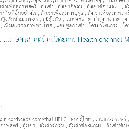
dycepin cordyceps cordythai HPLC
,
คอร์ดี้ไทย
,
งานเกษตร
งเช่าเพื่อสุภาพสตรี
,
ถั่งเช่า
,
ถั่งเช่าจักจั่น
,
ถั่งเช่าซื้อ3แถม1
,
ถั
งกับที่อื่นอย่างไร
,
ถั่งเช่าเพื่อสุภาพบุรุษ
,
ถั่งเช่าเพื่อสุภาพสตร
ู้หญิงถังเช้าม.เกษตร
,
ภูมิคุ้มกัน
,
ม.เกษตร
,
ยาบำรุงร่างกาย
,
ยา
,
เพิ่มสมรรถภาพทางเพศ
,
แคปซูลถั่งเช่า
,
โครมาโตแกรม
,
โค
ย โดย ม.เกษตรศาสตร์ ลงนิตยสาร Health channel 
1…
pin cordyceps cordythai HPLC
,
คอร์ดี้ไทย
,
งานเกษตรแฟร์
อสุภาพสตรี
,
ถั่งเช่า
,
ถั่งเช่าจักจั่น
,
ถั่งเช่าซื้อ3แถม1
,
ถั่งเช่าทิเบ