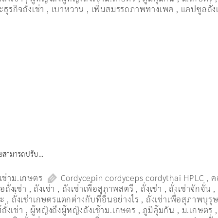
ธุรกิจถั่งเช่า
,
เบาหวาน
,
เพิ่มสมรรถภาพทางเพศ
,
แคปซูลถั่ง
กายสามารถปรับ…
งเช่าม.เกษตร
Cordycepin cordyceps cordythai HPLC
,
ค
ื้อถั่งเช่า
,
ถังเช่า
,
ถังเช่าเพื่อสุภาพสตรี
,
ถั่งเช่า
,
ถั่งเช่าจักจั่น
มะ
,
ถั่งเช่าเกษตรแตกต่างกับที่อื่นอย่างไร
,
ถั่งเช่าเพื่อสุภาพบุรุ
ถั่งเช่า
,
ผู้หญิงถึงผู้หญิงถังเช้าม.เกษตร
,
ภูมิคุ้มกัน
,
ม.เกษตร