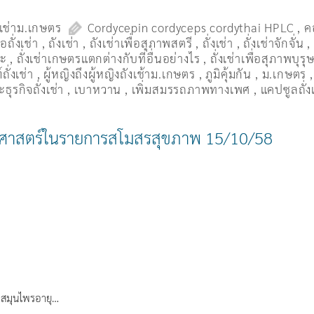
งเช่าม.เกษตร
Cordycepin cordyceps cordythai HPLC
,
ค
ื้อถั่งเช่า
,
ถังเช่า
,
ถังเช่าเพื่อสุภาพสตรี
,
ถั่งเช่า
,
ถั่งเช่าจักจั่น
มะ
,
ถั่งเช่าเกษตรแตกต่างกับที่อื่นอย่างไร
,
ถั่งเช่าเพื่อสุภาพบุรุ
ถั่งเช่า
,
ผู้หญิงถึงผู้หญิงถังเช้าม.เกษตร
,
ภูมิคุ้มกัน
,
ม.เกษตร
ธุรกิจถั่งเช่า
,
เบาหวาน
,
เพิ่มสมรรถภาพทางเพศ
,
แคปซูลถั่ง
กษตรศาสตร์ในรายการสโมสรสุขภาพ 15/10/58
 สมุนไพรอายุ…