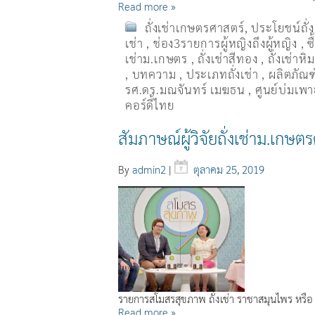
Read more »
ถั่งเช่าเกษตรศาสตร์
,
ประโยชน์ถั่
เช่า
,
ช่อง3รายการผู้หญิงถึงผู้หญิง
,
ซ
เช่าม.เกษตร
,
ถั่งเช่าสีทอง
,
ถั่งเช่าหิ
,
บทความ
,
ประเภทถั่งเช่า
,
ผลิตภัณฑ์
รศ.ดร.มณจันทร์ เมฆธน
,
ศูนย์บ่มเพาะ
คอร์ดี้ไทย
สัมภาษณ์ผู้วิจัยถั่งเช่าม.เ
By
admin2
|
ตุลาคม 25, 2019
รายการสโมสรสุขภาพ ถั่งเช่า ราชาสมุนไพร หรือ
Read more »