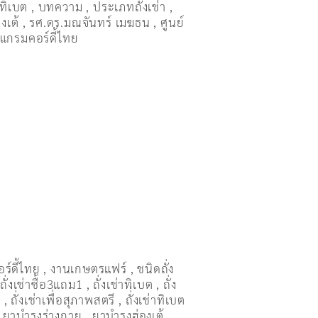
่าทิเบต
,
บทความ
,
ประเภทถั่งเช่า
,
งเต้
,
รศ.ดร.มณจันทร์ เมฆธน
,
ศูนย์
แกรมคอร์ดี้ไทย
อร์ดี้ไทย
,
งานเกษตรแฟร์
,
ชนิดถั่ง
,
ถั่งเช่าซื้อ3แถม1
,
ถั่งเช่าทิเบต
,
ถั่ง
ษ
,
ถั่งเช่าเพื่อสุภาพสตรี
,
ถั่่งเช่าทิเบต
,
ยาบำรุงร่างกาย
,
ยาบำรุงฮ่องเต้
,