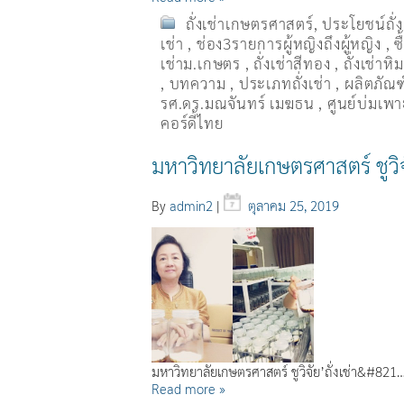
ถั่งเช่าเกษตรศาสตร์
,
ประโยชน์ถั่
เช่า
,
ช่อง3รายการผู้หญิงถึงผู้หญิง
,
ซ
เช่าม.เกษตร
,
ถั่งเช่าสีทอง
,
ถั่งเช่าหิ
,
บทความ
,
ประเภทถั่งเช่า
,
ผลิตภัณฑ์
รศ.ดร.มณจันทร์ เมฆธน
,
ศูนย์บ่มเพาะ
คอร์ดี้ไทย
มหาวิทยาลัยเกษตรศาสตร์ ชูวิจั
By
admin2
|
ตุลาคม 25, 2019
มหาวิทยาลัยเกษตรศาสตร์ ชูวิจัย’ถั่งเช่า&#821
Read more »