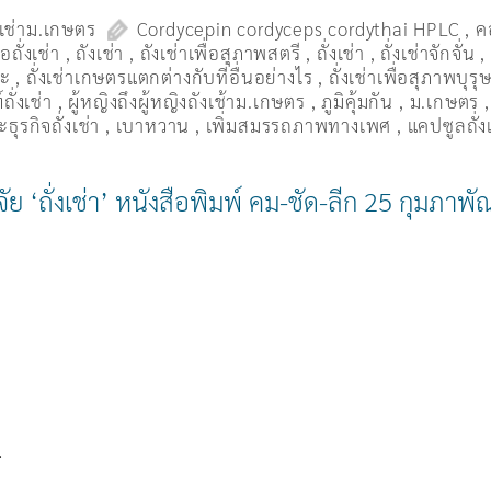
งเช่าม.เกษตร
Cordycepin cordyceps cordythai HPLC
,
ค
ื้อถั่งเช่า
,
ถังเช่า
,
ถังเช่าเพื่อสุภาพสตรี
,
ถั่งเช่า
,
ถั่งเช่าจักจั่น
มะ
,
ถั่งเช่าเกษตรแตกต่างกับที่อื่นอย่างไร
,
ถั่งเช่าเพื่อสุภาพบุรุ
ถั่งเช่า
,
ผู้หญิงถึงผู้หญิงถังเช้าม.เกษตร
,
ภูมิคุ้มกัน
,
ม.เกษตร
ธุรกิจถั่งเช่า
,
เบาหวาน
,
เพิ่มสมรรถภาพทางเพศ
,
แคปซูลถั่ง
ย ‘ถั่งเช่า’ หนังสือพิมพ์ คม-ชัด-ลีก 25 กุมภาพ
…