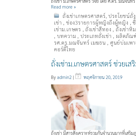
ถั่งเช่า ม.เกษตรศาสตร์ วิจัย โดย ศ.ดร. มณจันท
Read more »
ถั่งเช่าเกษตรศาสตร์
,
ประโยชน์ถั่
เช่า
,
ช่อง3รายการผู้หญิงถึงผู้หญิง
,
ซ
เช่าม.เกษตร
,
ถั่งเช่าสีทอง
,
ถั่งเช่าหิ
,
บทความ
,
ประเภทถั่งเช่า
,
ผลิตภัณฑ์
รศ.ดร.มณจันทร์ เมฆธน
,
ศูนย์บ่มเพาะ
คอร์ดี้ไทย
ถั่งเช่าม.เกษตรศาสตร์ ช่วยเสร
By
admin2
|
พฤศจิกายน 20, 2019
ถั่งเช่า มีสารสังเคราะห์รวมกันจำนวนมากที่เสริม