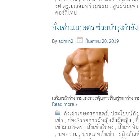
รศ.ดร.มณจันทร์ เมฆธน
,
ศูนย์บ่มเพาะ
คอร์ดี้ไทย
ถั่งเช่าม.เกษตร ช่วยบำรุงกำลัง
By
admin2
|
กันยายน 20, 2019
เสริมพลังร่างกายและกระตุ้นการฟื้นฟูของร่าง
Read more »
ถั่งเช่าเกษตรศาสตร์
,
ประโยชน์ถั่
เช่า
,
ช่อง3รายการผู้หญิงถึงผู้หญิง
,
ซ
เช่าม.เกษตร
,
ถั่งเช่าสีทอง
,
ถั่งเช่าหิ
,
บทความ
,
ประเภทถั่งเช่า
,
ผลิตภัณฑ์