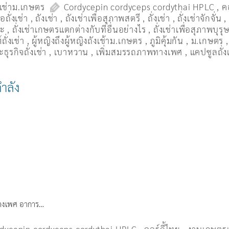
งเช่าม.เกษตร
Cordycepin cordyceps cordythai HPLC
,
ค
ื้อถั่งเช่า
,
ถังเช่า
,
ถังเช่าเพื่อสุภาพสตรี
,
ถั่งเช่า
,
ถั่งเช่าจักจั่น
มะ
,
ถั่งเช่าเกษตรแตกต่างกับที่อื่นอย่างไร
,
ถั่งเช่าเพื่อสุภาพบุรุ
ถั่งเช่า
,
ผู้หญิงถึงผู้หญิงถังเช้าม.เกษตร
,
ภูมิคุ้มกัน
,
ม.เกษตร
ธุรกิจถั่งเช่า
,
เบาหวาน
,
เพิ่มสมรรถภาพทางเพศ
,
แคปซูลถั่ง
กำลัง
พทางเพศ อาการ…