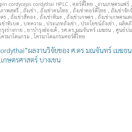
pin cordyceps cordythai HPLC
,
คอร์ดี้ไทย
,
งานเกษตรแฟร์
อสุภาพสตรี
,
ถั่งเช่า
,
ถั่งเช่าคนไทย
,
ถั่งเช่าคอร์ดี้ไทย
,
ถั่งเช่าจักจ
ษตร
,
ถั่งเช่าสีทอง
,
ถั่งเช่าหิมะ
,
ถั่งเช่าเกษตร
,
ถั่งเช่าเกษตรแตก
่งเช่าทิเบต
,
บทความ
,
ประเภทถั่งเช่า
,
ประโยชน์ถั่งเช่า
,
ผลิตภั
รุงร่างกาย
,
ยาบำรุงฮ่องเต้
,
รศ.ดร.มณจันทร์ เมฆธน
,
ศูนย์บ่ม
โครมาโตแกรม
,
โครมาโตแกรมคอร์ดี้ไทย
”cordythai”ผลงานวิจัยของ ศ.ดร มณจันทร์ เมฆธน 
ม.เกษตรศาสตร์ บางเขน