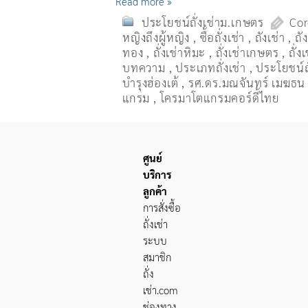
Read more »
ประโยชน์ถั่งเช่าม.เกษตร
Cor
หญิงถึงผู้หญิง
,
ซื้อถั่งเช่า
,
ถังเช่า
,
ถั
ทอง
,
ถั่งเช่าหิมะ
,
ถั่งเช่าเกษตร
,
ถั่
บทความ
,
ประเภทถั่งเช่า
,
ประโยชน์ถั
บำรุงฮ่องเต้
,
รศ.ดร.มณจันทร์ เมฆธน
แกรม
,
โครมาโตแกรมคอร์ดี้ไทย
ศูนย์
บริการ
ลูกค้า
การสั่งซื้อ
ถั่งเช่า
ระบบ
สมาชิก
ถั่ง
เช่า
.com
ช่องทาง