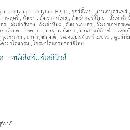
pin cordyceps cordythai HPLC
,
คอร์ดี้ไทย
,
งานเกษตรแฟร์
อสุภาพสตรี
,
ถั่งเช่า
,
ถั่งเช่าคนไทย
,
ถั่งเช่าคอร์ดี้ไทย
,
ถั่งเช่าจักจ
ษตร
,
ถั่งเช่าสีทอง
,
ถั่งเช่าหิมะ
,
ถั่งเช่าเกษตร
,
ถั่งเช่าเกษตรแตก
่งเช่าทิเบต
,
บทความ
,
ประเภทถั่งเช่า
,
ประโยชน์ถั่งเช่า
,
ผลิตภั
รุงร่างกาย
,
ยาบำรุงฮ่องเต้
,
รศ.ดร.มณจันทร์ เมฆธน
,
ศูนย์บ่ม
โครมาโตแกรม
,
โครมาโตแกรมคอร์ดี้ไทย
ด – หนังสือพิมพ์เดลินิวส์
้จัก “ถั…