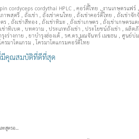
pin cordyceps cordythai HPLC
,
คอร์ดี้ไทย
,
งานเกษตรแฟร์
อสุภาพสตรี
,
ถั่งเช่า
,
ถั่งเช่าคนไทย
,
ถั่งเช่าคอร์ดี้ไทย
,
ถั่งเช่าจักจ
ษตร
,
ถั่งเช่าสีทอง
,
ถั่งเช่าหิมะ
,
ถั่งเช่าเกษตร
,
ถั่งเช่าเกษตรแตก
่งเช่าทิเบต
,
บทความ
,
ประเภทถั่งเช่า
,
ประโยชน์ถั่งเช่า
,
ผลิตภั
รุงร่างกาย
,
ยาบำรุงฮ่องเต้
,
รศ.ดร.มณจันทร์ เมฆธน
,
ศูนย์บ่ม
โครมาโตแกรม
,
โครมาโตแกรมคอร์ดี้ไทย
มีคุณสมบัติที่ดีที่สุด
ษและสูตรอ…