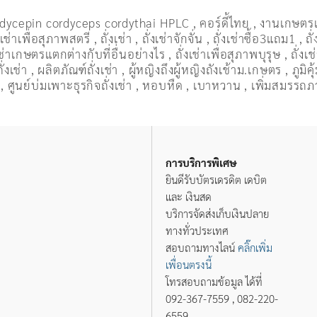
dycepin cordyceps cordythai HPLC
,
คอร์ดี้ไทย
,
งานเกษตร
งเช่าเพื่อสุภาพสตรี
,
ถั่งเช่า
,
ถั่งเช่าจักจั่น
,
ถั่งเช่าซื้อ3แถม1
,
ถั
งเช่าเกษตรแตกต่างกับที่อื่นอย่างไร
,
ถั่งเช่าเพื่อสุภาพบุรุษ
,
ถั่งเ
่งเช่า
,
ผลิตภัณฑ์ถั่งเช่า
,
ผู้หญิงถึงผู้หญิงถังเช้าม.เกษตร
,
ภูมิค
,
ศูนย์บ่มเพาะธุรกิจถั่งเช่า
,
หอบหืด
,
เบาหวาน
,
เพิ่มสมรรถ
การบริการพิเศษ
ยินดีรับบัตรเดรดิต เดบิต
และ เงินสด
บริการจัดส่งเก็บเงินปลาย
ทางทั่วประเทศ
สอบถามทางไลน์
คลิ๊กเพิ่ม
เพื่อนตรงนี้
โทรสอบถามข้อมูล ได้ที่
092-367-7559 , 082-220-
6559