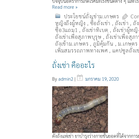
ปัจจุบันอัตราการเกิดโรคมะเร็งชนิดต่าง ๆ และโรค
Read more »
ประโยชน์ถั่งเช่าม.เกษตร
Cor
หญิงถึงผู้หญิง
,
ซื้อถั่งเช่า
,
ถังเช่า
,
ถั
ซื้อ3แถม1
,
ถั่งเช่าทิเบต
,
ถั่งเช่าผู้หญิ
ถั่งเช่าเพื่อสุภาพบุรุษ
,
ถั่งเช่าเพื่อสุ
ถังเช้าม.เกษตร
,
ภูมิคุ้มกัน
,
ม.เกษตร
เพิ่มสมรรถภาพทางเพศ
,
แคปซูลถั่งเช
ถั่งเช่า คืออะไร
By
admin2
|
มกราคม 19, 2020
ตังถั่งแห่เช่า ยาบำรุงร่างกายชั้นยอดที่ได้จากกา