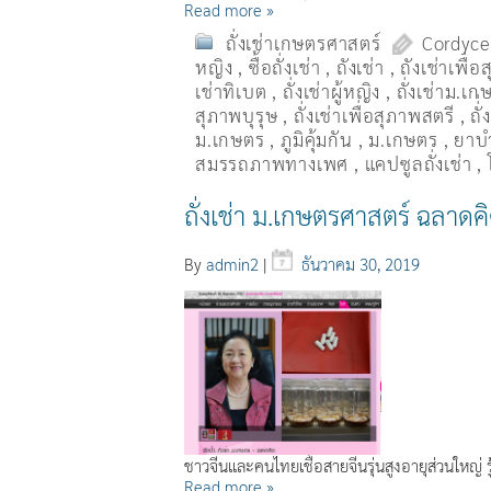
Read more »
ถั่งเช่าเกษตรศาสตร์
Cordyce
หญิง
,
ซื้อถั่งเช่า
,
ถังเช่า
,
ถังเช่าเพื่
เช่าทิเบต
,
ถั่งเช่าผู้หญิง
,
ถั่งเช่าม.เก
สุภาพบุรุษ
,
ถั่งเช่าเพื่อสุภาพสตรี
,
ถั่
ม.เกษตร
,
ภูมิคุ้มกัน
,
ม.เกษตร
,
ยาบำ
สมรรถภาพทางเพศ
,
แคปซูลถั่งเช่า
,
ถั่งเช่า ม.เกษตรศาสตร์ ฉลาดคิ
By
admin2
|
ธันวาคม 30, 2019
ชาวจีนและคนไทยเชื้อสายจีนรุ่นสูงอายุส่วนใหญ่ รู
Read more »