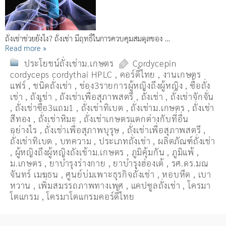
ถั่งเช่าช่วยยังไง? ถั่งเช่า มีฤทธิ์ในการควบคุมสมดุลของ …
Read more »
ประโยชน์ถั่งเช่าม.เกษตร
Cordycepin
cordyceps cordythai HPLC
,
คอร์ดี้ไทย
,
งานเกษตร
แฟร์
,
ชนิดถั่งเช่า
,
ช่อง3รายการผู้หญิงถึงผู้หญิง
,
ซื้อถั่ง
เช่า
,
ถังเช่า
,
ถังเช่าเพื่อสุภาพสตรี
,
ถั่งเช่า
,
ถั่งเช่าจักจั่น
,
ถั่งเช่าซื้อ3แถม1
,
ถั่งเช่าทิเบต
,
ถั่งเช่าม.เกษตร
,
ถั่งเช่า
สีทอง
,
ถั่งเช่าหิมะ
,
ถั่งเช่าเกษตรแตกต่างกับที่อื่น
อย่างไร
,
ถั่งเช่าเพื่อสุภาพบุรุษ
,
ถั่งเช่าเพื่อสุภาพสตรี
,
ถั่่งเช่าทิเบต
,
บทความ
,
ประเภทถั่งเช่า
,
ผลิตภัณฑ์ถั่งเช่า
,
ผู้หญิงถึงผู้หญิงถังเช้าม.เกษตร
,
ภูมิคุ้มกัน
,
ภูมิแพ้
,
ม.เกษตร
,
ยาบำรุงร่างกาย
,
ยาบำรุงฮ่องเต้
,
รศ.ดร.มณ
จันทร์ เมฆธน
,
ศูนย์บ่มเพาะธุรกิจถั่งเช่า
,
หอบหืด
,
เบา
หวาน
,
เพิ่มสมรรถภาพทางเพศ
,
แคปซูลถั่งเช่า
,
โครมา
โตแกรม
,
โครมาโตแกรมคอร์ดี้ไทย