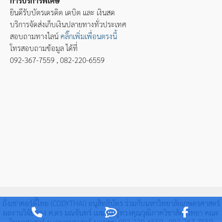
การบริการพิเศษ
ยินดีรับบัตรเดรดิต เดบิต และ เงินสด
บริการจัดส่งเก็บเงินปลายทางทั่วประเทศ
สอบถามทางไลน์
คลิ๊กเพิ่มเพื่อนตรงนี้
โทรสอบถามข้อมูล ได้ที่
092-367-7559 , 082-220-6559
ถั่งเช่าคอร์ดี้ไทย (CODYTHAI) อนุสิทธิบัตร ร่วมกับมหาวิทยาลัยเกษตรศาสตร์
ผลงานวิจัยของ ศ.ดร มณจันทร์ เมฆธน ผู้ทรงคุณวุฒิภาควิชาสัตววิทยา คณะ
วิทยาศาสตร์ ม.เกษตรศาสตร์ บางเขน 082-220-6559 , 092-367-7559