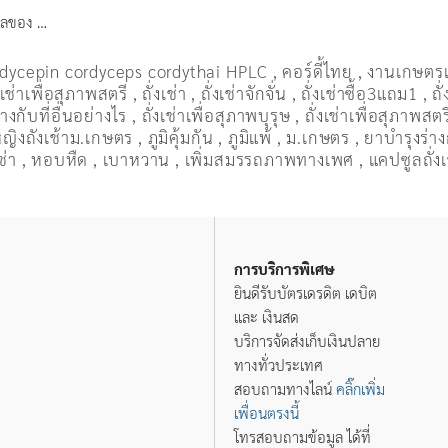
มดุลของ …
dycepin cordyceps cordythai HPLC
,
คอร์ดี้ไทย
,
งานเกษตร
งเช่าเพื่อสุภาพสตรี
,
ถั่งเช่า
,
ถั่งเช่าจักจั่น
,
ถั่งเช่าซื้อ3แถม1
,
ถั
งกับที่อื่นอย่างไร
,
ถั่งเช่าเพื่อสุภาพบุรุษ
,
ถั่งเช่าเพื่อสุภาพสตร
ู้หญิงถังเช้าม.เกษตร
,
ภูมิคุ้มกัน
,
ภูมิแพ้
,
ม.เกษตร
,
ยาบำรุงร่า
ช่า
,
หอบหืด
,
เบาหวาน
,
เพิ่มสมรรถภาพทางเพศ
,
แคปซูลถั่งเ
การบริการพิเศษ
ยินดีรับบัตรเดรดิต เดบิต
และ เงินสด
บริการจัดส่งเก็บเงินปลาย
ทางทั่วประเทศ
สอบถามทางไลน์
คลิ๊กเพิ่ม
เพื่อนตรงนี้
โทรสอบถามข้อมูล ได้ที่