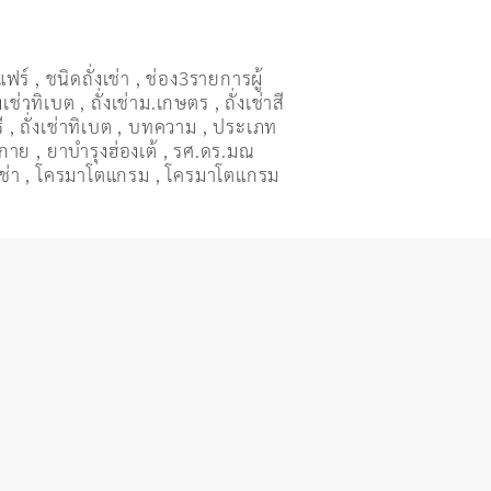
แฟร์
,
ชนิดถั่งเช่า
,
ช่อง3รายการผู้
่งเช่าทิเบต
,
ถั่งเช่าม.เกษตร
,
ถั่งเช่าสี
ี
,
ถั่่งเช่าทิเบต
,
บทความ
,
ประเภท
งกาย
,
ยาบำรุงฮ่องเต้
,
รศ.ดร.มณ
ช่า
,
โครมาโตแกรม
,
โครมาโตแกรม