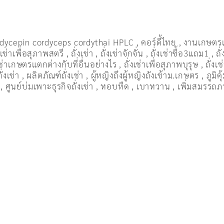
dycepin cordyceps cordythai HPLC
,
คอร์ดี้ไทย
,
งานเกษตร
งเช่าเพื่อสุภาพสตรี
,
ถั่งเช่า
,
ถั่งเช่าจักจั่น
,
ถั่งเช่าซื้อ3แถม1
,
ถั
งเช่าเกษตรแตกต่างกับที่อื่นอย่างไร
,
ถั่งเช่าเพื่อสุภาพบุรุษ
,
ถั่งเ
่งเช่า
,
ผลิตภัณฑ์ถั่งเช่า
,
ผู้หญิงถึงผู้หญิงถังเช้าม.เกษตร
,
ภูมิค
,
ศูนย์บ่มเพาะธุรกิจถั่งเช่า
,
หอบหืด
,
เบาหวาน
,
เพิ่มสมรรถ