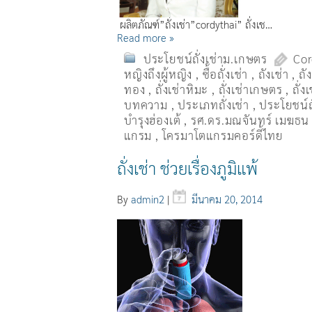
ผลิตภัณฑ์”ถั่งเช่า”cordythai” ถั่งเช…
Read more »
ประโยชน์ถั่งเช่าม.เกษตร
Cor
หญิงถึงผู้หญิง
,
ซื้อถั่งเช่า
,
ถังเช่า
,
ถั
ทอง
,
ถั่งเช่าหิมะ
,
ถั่งเช่าเกษตร
,
ถั่
บทความ
,
ประเภทถั่งเช่า
,
ประโยชน์ถั
บำรุงฮ่องเต้
,
รศ.ดร.มณจันทร์ เมฆธน
แกรม
,
โครมาโตแกรมคอร์ดี้ไทย
ถั่งเช่า ช่วยเรื่องภูมิแพ้
By
admin2
|
มีนาคม 20, 2014