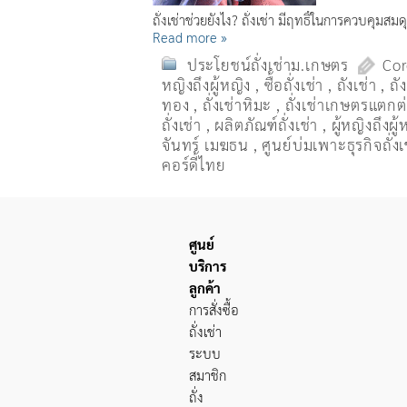
ถั่งเช่าช่วยยังไง? ถั่งเช่า มีฤทธิ์ในการควบคุมส
Read more »
ประโยชน์ถั่งเช่าม.เกษตร
Cor
หญิงถึงผู้หญิง
,
ซื้อถั่งเช่า
,
ถังเช่า
,
ถั
ทอง
,
ถั่งเช่าหิมะ
,
ถั่งเช่าเกษตรแตกต่า
ถั่งเช่า
,
ผลิตภัณฑ์ถั่งเช่า
,
ผู้หญิงถึงผ
จันทร์ เมฆธน
,
ศูนย์บ่มเพาะธุรกิจถั่งเ
คอร์ดี้ไทย
ศูนย์
บริการ
ลูกค้า
การสั่งซื้อ
ถั่งเช่า
ระบบ
สมาชิก
ถั่ง