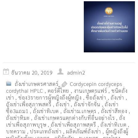
ธันวาคม 20, 2019
admin2
ถั่งเช่าเกษตรศาสตร์
Cordycepin cordyceps
cordythai HPLC
,
คอร์ดี้ไทย
,
งานเกษตรแฟร์
,
ชนิดถั่ง
เช่า
,
ช่อง3รายการผู้หญิงถึงผู้หญิง
,
ซื้อถั่งเช่า
,
ถังเช่า
,
ถังเช่าเพื่อสุภาพสตรี
,
ถั่งเช่า
,
ถั่งเช่าจักจั่น
,
ถั่งเช่า
ซื้อ3แถม1
,
ถั่งเช่าทิเบต
,
ถั่งเช่าม.เกษตร
,
ถั่งเช่าสีทอง
,
ถั่งเช่าหิมะ
,
ถั่งเช่าเกษตรแตกต่างกับที่อื่นอย่างไร
,
ถั่ง
เช่าเพื่อสุภาพบุรุษ
,
ถั่งเช่าเพื่อสุภาพสตรี
,
ถั่่งเช่าทิเบต
,
บทความ
,
ประเภทถั่งเช่า
,
ผลิตภัณฑ์ถั่งเช่า
,
ผู้หญิงถึงผู้
หญิงถังเช้าม.เกษตร
,
ภูมิคุ้มกัน
,
ม.เกษตร
,
ยาบำรุง