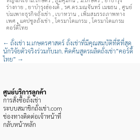
ร่างกาย
,
ยาบำรุงฮ่องเต้
,
รศ.ดร.มณจันทร์ เมฆธน
,
ศูนย์
บ่มเพาะธุรกิจถั่งเช่า
,
เบาหวาน
,
เพิ่มสมรรถภาพทาง
เพศ
,
แคปซูลถั่งเช่า
,
โครมาโตแกรม
,
โครมาโตแกรม
คอร์ดี้ไทย
←
ถั่งเช่า ม.เกษตรศาสตร์ ถั่งเช่าที่มีคุณสมบัติที่ดีที่สุด
นักวิจัยตัวจริงร่วมกับมก. คิดค้นสูตรผลิตถั่งเช่า”คอร์ดี้
ไทย”
→
ศูนย์บริการลูกค้า
การสั่งซื้อถั่งเช่า
ระบบสมาชิกถั่งเช่า
.com
ช่องทางติดต่อเจ้าหน้าที่
กลับหน้าหลัก