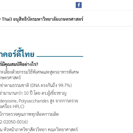
rdy Thai) อนุสิทธิบัตรมหาวิทยาลัยเกษตรศาสตร์
าคอร์ดี้ไทย
ร์มีคุณสมบัติอย่างไร?
พาะเลี้ยงด้วยกรรมวิธีพิเศษและสูตรอาหารพิเศษ
.เกษตรศาสตร์
งเช่าตามธรรมชาติ (DNA ตรงกันถึง 99.7%)
เช่ามานานกว่า 10 ปี โดย ดร.ผู้เชี่ยวชาญ
Adenosine, Polysaccharides สูง จากการตรวจ
ยเครื่อง HPLC)
มีการตรวจคุณภาพทุกล็อตการผลิต
-2-02050-0016)
น หัวหน้าภาควิชาสัตววิทยา คณะวิทยาศาสตร์