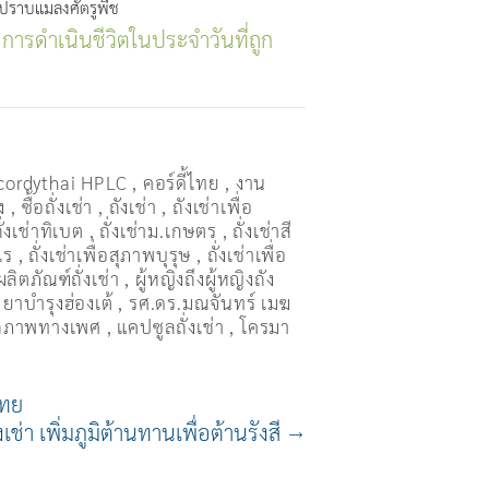
าปราบแมลงศัตรูพืช
 การดำเนินชีวิตในประจำวันที่ถูก
cordythai HPLC
,
คอร์ดี้ไทย
,
งาน
ง
,
ซื้อถั่งเช่า
,
ถังเช่า
,
ถังเช่าเพื่อ
ั่งเช่าทิเบต
,
ถั่งเช่าม.เกษตร
,
ถั่งเช่าสี
ไร
,
ถั่งเช่าเพื่อสุภาพบุรุษ
,
ถั่งเช่าเพื่อ
ผลิตภัณฑ์ถั่งเช่า
,
ผู้หญิงถึงผู้หญิงถัง
,
ยาบำรุงฮ่องเต้
,
รศ.ดร.มณจันทร์ เมฆ
รถภาพทางเพศ
,
แคปซูลถั่งเช่า
,
โครมา
ไทย
่งเช่า เพิ่มภูมิต้านทานเพื่อต้านรังสี
→