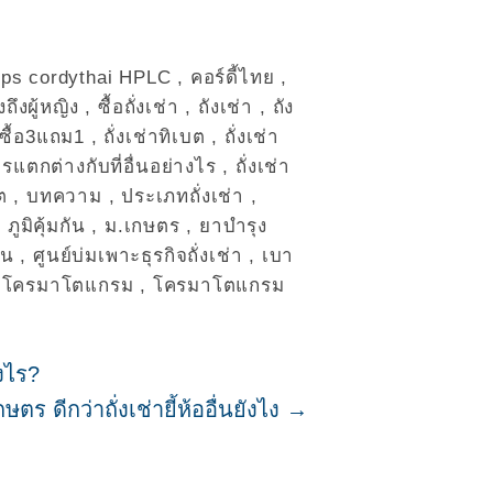
eps cordythai HPLC
,
คอร์ดี้ไทย
,
ถึงผู้หญิง
,
ซื้อถั่งเช่า
,
ถังเช่า
,
ถัง
่าซื้อ3แถม1
,
ถั่งเช่าทิเบต
,
ถั่งเช่า
ตรแตกต่างกับที่อื่นอย่างไร
,
ถั่งเช่า
บต
,
บทความ
,
ประเภทถั่งเช่า
,
,
ภูมิคุ้มกัน
,
ม.เกษตร
,
ยาบำรุง
ธน
,
ศูนย์บ่มเพาะธุรกิจถั่งเช่า
,
เบา
,
โครมาโตแกรม
,
โครมาโตแกรม
างไร?
กษตร ดีกว่าถั่งเช่ายี้ห้ออื่นยังไง
→