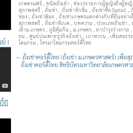
เกษตรแฟร์
,
ชนิดถั่งเช่า
,
ช่อง3รายการผู้หญิงถึงผู้หญิ
สุภาพสตรี
,
ถั่งเช่า
,
ถั่งเช่าจักจั่น
,
ถั่งเช่าซื้อ3แถม1
,
ถ
ทอง
,
ถั่งเช่าหิมะ
,
ถั่งเช่าเกษตรแตกต่างกับที่อื่นอย่าง
สุภาพสตรี
,
ถั่่งเช่าทิเบต
,
บทความ
,
ประเภทถั่งเช่า
,
เช้าม.เกษตร
,
ภูมิคุ้มกัน
,
ม.เกษตร
,
ยาบำรุงร่างกาย
ธน
,
ศูนย์บ่มเพาะธุรกิจถั่งเช่า
,
เบาหวาน
,
เพิ่มสมร
ย์ !
โตแกรม
,
โครมาโตแกรมคอร์ดี้ไทย
←
ถั่งเช่าคอร์ดี้ไทย (ถั่งเช่า ม.เกษตรศาสตร์) เพื่อส
ถั่งเช่าคอร์ดี้ไทย สิทธิบัตรมหาวิทยาลัยเกษตรศาส
ี้มี