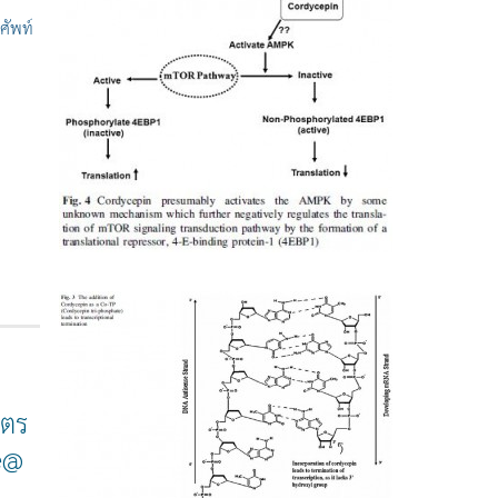
ษตร
ne@