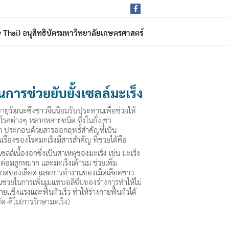
rdy Thai) อนุสิทธิบัตรมหาวิทยาลัยเกษตรศาสตร์
การช่วยยับยั้งเซลล์มะเร็ง
ยาอายุวัฒนะซึ่งชาวจีนนิยมรับประทานเพื่อช่วยให้
บโรคต่างๆ หลากหลายชนิด ซึ่งในถั่งเช่า
า ประกอบด้วยสารออกฤทธิ์สำคัญที่เป็น
รื่องของโรคมะเร็งมีสารสำคัญ ที่ช่วยได้คือ
เซลล์เนื้องอกซึ่งเป้นสาเหตุของมะเร็ง เช่น มะเร็ง
งต่อมลูกหมาก และมะเร็งเต้านม ช่วยเพิ่ม
ียดของเลือด และการทำงานของเม็ดเลือดขาว
นช่วยในการเพิ่มเมแทบอลิซึมของร่างการทำให้ไม่
กายแข็งแรงและฟื้นตัวเร็ว ทำให้ร่างกายฟื้นตัวได้
ัด-คีโม(การรักษามะเร็ง)