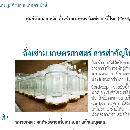
 เพิ่มภูมิต้านทานเพื่อต้านรังสี
ศูนย์จำหน่ายหลัก ถั่งเช่า ม.เกษตร ถั่งเช่าคอร์ดี้ไทย (Co
ถั่งเช่าม.เกษตรศาสตร์ สารสำคัญใน
ถั่งเช่า ถูกจัดให้เป็น
ร่างการแข็งแรงต่อสู้กั
ม.เกษตรศาสตร์ ของเร
ประโยชน์ต่อร่างกาย ในเ
Cordycepin ช่วยยับยั้ง
ปอด มะเร็งลำไส้ มะเร็
ประสิทธิภาพการไหลเว
CordyCepic Acid มีส่ว
เหนื่อยง่าย ช่วยให้ร่าง
เร็วหลังจากทำ เคมีบำบ
ั่ง
หมายเหตุ : ผลลัพธ์อาจเลี่ปยนแปลง แล้วแต่บุคคล