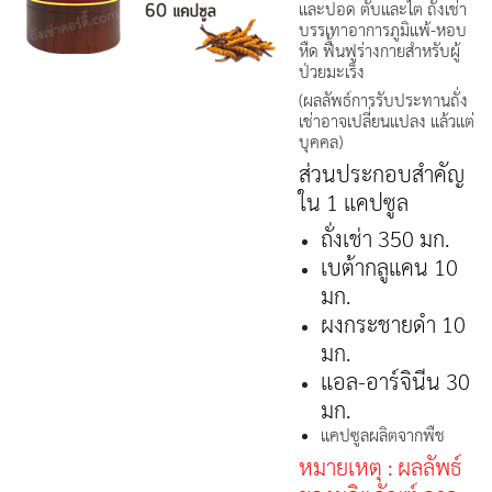
และปอด ตับและไต ถั่งเช่า
บรรเทาอาการภูมิแพ้-หอบ
หืด ฟื้นฟูร่างกายสำหรับผู้
ป่วยมะเร็ง
(ผลลัพธ์การรับประทานถั่ง
เช่าอาจเปลี่ยนแปลง แล้วแต่
บุคคล)
ส่วนประกอบสำคัญ
ใน 1 แคปซูล
ถั่งเช่า 350 มก.
เบต้ากลูแคน 10
มก.
ผงกระชายดำ 10
มก.
แอล-อาร์จินีน 30
มก.
แคปซูลผลิตจากพืช
หมายเหตุ : ผลลัพธ์