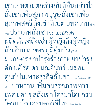
เช่าเกษตรแตกต่างกับที่อื่นอย่างไร
ถั่งเช่าเพื่อสุภาพบุรุษ
ถั่งเช่าเพื่อ
สุภาพสตรี
ถั่่งเช่าทิเบต
บทความ
บำรุง
ประเภทถั่งเช่า
ประโยชน์ถั่งเช่า
เพศ
ผลิตภัณฑ์ถั่งเช่า
ผู้หญิงถึงผู้หญิง
ถังเช้าม.เกษตร
ภูมิคุ้มกัน
ภูมิแพ้
ม.เกษตร
ยาบำรุงร่างกาย
ยาบำรุง
ฮ่องเต้
รศ.ดร.มณจันทร์ เมฆธน
ศูนย์บ่มเพาะธุรกิจถั่งเช่า
หอบ
สารคอร์ไดซิพิน
เบาหวาน
เพิ่มสมรรถภาพทาง
หืด
เพศ
แคปซูลถั่งเช่า
โครมาโตแกรม
โครมาโตแกรมคอร์ดี้ไทย
ไขมันในเลือด