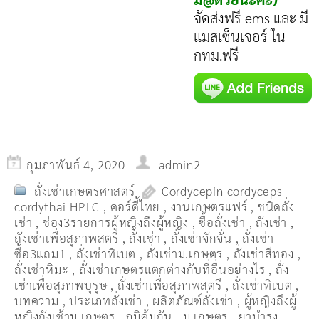
จัดส่งฟรี ems และ มี
แมสเซ็นเจอร์ ใน
กทม.ฟรี
กุมภาพันธ์ 4, 2020
admin2
ถั่งเช่าเกษตรศาสตร์
Cordycepin cordyceps
cordythai HPLC
,
คอร์ดี้ไทย
,
งานเกษตรแฟร์
,
ชนิดถั่ง
เช่า
,
ช่อง3รายการผู้หญิงถึงผู้หญิง
,
ซื้อถั่งเช่า
,
ถังเช่า
,
ถังเช่าเพื่อสุภาพสตรี
,
ถั่งเช่า
,
ถั่งเช่าจักจั่น
,
ถั่งเช่า
ซื้อ3แถม1
,
ถั่งเช่าทิเบต
,
ถั่งเช่าม.เกษตร
,
ถั่งเช่าสีทอง
,
ถั่งเช่าหิมะ
,
ถั่งเช่าเกษตรแตกต่างกับที่อื่นอย่างไร
,
ถั่ง
เช่าเพื่อสุภาพบุรุษ
,
ถั่งเช่าเพื่อสุภาพสตรี
,
ถั่่งเช่าทิเบต
,
บทความ
,
ประเภทถั่งเช่า
,
ผลิตภัณฑ์ถั่งเช่า
,
ผู้หญิงถึงผู้
หญิงถังเช้าม.เกษตร
,
ภูมิคุ้มกัน
,
ม.เกษตร
,
ยาบำรุง