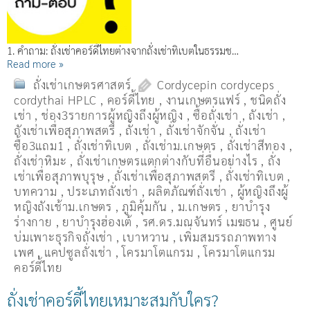
1. คำถาม: ถั่งเช่าคอร์ดี้ไทยต่างจากถั่งเช่าทิเบตในธรรมช…
Read more »
ถั่งเช่าเกษตรศาสตร์
Cordycepin cordyceps
cordythai HPLC
,
คอร์ดี้ไทย
,
งานเกษตรแฟร์
,
ชนิดถั่ง
เช่า
,
ช่อง3รายการผู้หญิงถึงผู้หญิง
,
ซื้อถั่งเช่า
,
ถังเช่า
,
ถังเช่าเพื่อสุภาพสตรี
,
ถั่งเช่า
,
ถั่งเช่าจักจั่น
,
ถั่งเช่า
ซื้อ3แถม1
,
ถั่งเช่าทิเบต
,
ถั่งเช่าม.เกษตร
,
ถั่งเช่าสีทอง
,
ถั่งเช่าหิมะ
,
ถั่งเช่าเกษตรแตกต่างกับที่อื่นอย่างไร
,
ถั่ง
เช่าเพื่อสุภาพบุรุษ
,
ถั่งเช่าเพื่อสุภาพสตรี
,
ถั่่งเช่าทิเบต
,
บทความ
,
ประเภทถั่งเช่า
,
ผลิตภัณฑ์ถั่งเช่า
,
ผู้หญิงถึงผู้
หญิงถังเช้าม.เกษตร
,
ภูมิคุ้มกัน
,
ม.เกษตร
,
ยาบำรุง
ร่างกาย
,
ยาบำรุงฮ่องเต้
,
รศ.ดร.มณจันทร์ เมฆธน
,
ศูนย์
บ่มเพาะธุรกิจถั่งเช่า
,
เบาหวาน
,
เพิ่มสมรรถภาพทาง
เพศ
,
แคปซูลถั่งเช่า
,
โครมาโตแกรม
,
โครมาโตแกรม
คอร์ดี้ไทย
ถั่งเช่าคอร์ดี้ไทยเหมาะสมกับใคร?