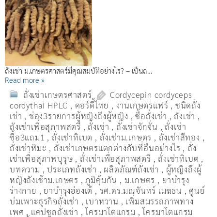
ถั่งเช่า ม.เกษตรศาสตร์มีคุณสมบัติอย่างไร? – เป็นถ…
Read more »
ถั่งเช่าเกษตรศาสตร์
Cordycepin cordyceps
cordythai HPLC
,
คอร์ดี้ไทย
,
งานเกษตรแฟร์
,
ชนิดถั่ง
เช่า
,
ช่อง3รายการผู้หญิงถึงผู้หญิง
,
ซื้อถั่งเช่า
,
ถังเช่า
,
ถังเช่าเพื่อสุภาพสตรี
,
ถั่งเช่า
,
ถั่งเช่าจักจั่น
,
ถั่งเช่า
ซื้อ3แถม1
,
ถั่งเช่าทิเบต
,
ถั่งเช่าม.เกษตร
,
ถั่งเช่าสีทอง
,
ถั่งเช่าหิมะ
,
ถั่งเช่าเกษตรแตกต่างกับที่อื่นอย่างไร
,
ถั่ง
เช่าเพื่อสุภาพบุรุษ
,
ถั่งเช่าเพื่อสุภาพสตรี
,
ถั่่งเช่าทิเบต
,
บทความ
,
ประเภทถั่งเช่า
,
ผลิตภัณฑ์ถั่งเช่า
,
ผู้หญิงถึงผู้
หญิงถังเช้าม.เกษตร
,
ภูมิคุ้มกัน
,
ม.เกษตร
,
ยาบำรุง
ร่างกาย
,
ยาบำรุงฮ่องเต้
,
รศ.ดร.มณจันทร์ เมฆธน
,
ศูนย์
บ่มเพาะธุรกิจถั่งเช่า
,
เบาหวาน
,
เพิ่มสมรรถภาพทาง
เพศ
,
แคปซูลถั่งเช่า
,
โครมาโตแกรม
,
โครมาโตแกรม