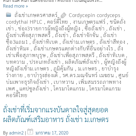
Read more »
ถั่งเช่าเกษตรศาสตร์
Cordycepin cordyceps
cordythai HPLC
,
คอร์ดี้ไทย
,
งานเกษตรแฟร์
,
ชนิดถั่ง
เช่า
,
ช่อง3รายการผู้หญิงถึงผู้หญิง
,
ซื้อถั่งเช่า
,
ถังเช่า
,
ถังเช่าเพื่อสุภาพสตรี
,
ถั่งเช่า
,
ถั่งเช่าจักจั่น
,
ถั่งเช่า
ซื้อ3แถม1
,
ถั่งเช่าทิเบต
,
ถั่งเช่าม.เกษตร
,
ถั่งเช่าสีทอง
,
ถั่งเช่าหิมะ
,
ถั่งเช่าเกษตรแตกต่างกับที่อื่นอย่างไร
,
ถั่ง
เช่าเพื่อสุภาพบุรุษ
,
ถั่งเช่าเพื่อสุภาพสตรี
,
ถั่่งเช่าทิเบต
,
บทความ
,
ประเภทถั่งเช่า
,
ผลิตภัณฑ์ถั่งเช่า
,
ผู้หญิงถึงผู้
หญิงถังเช้าม.เกษตร
,
ภูมิคุ้มกัน
,
ม.เกษตร
,
ยาบำรุง
ร่างกาย
,
ยาบำรุงฮ่องเต้
,
รศ.ดร.มณจันทร์ เมฆธน
,
ศูนย์
บ่มเพาะธุรกิจถั่งเช่า
,
เบาหวาน
,
เพิ่มสมรรถภาพทาง
เพศ
,
แคปซูลถั่งเช่า
,
โครมาโตแกรม
,
โครมาโตแกรม
คอร์ดี้ไทย
ถั่งเช่าที่เริ่มจากแรงบันดาลใจสู่สุดยอด
ผลิตภัณฑ์เสริมอาหาร ถั่งเช่า ม.เกษตร
By
admin2
|
มกราคม 17, 2020