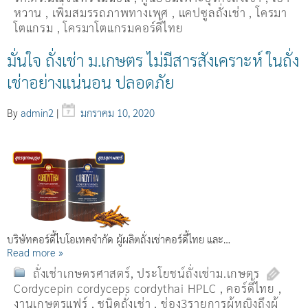
หวาน
,
เพิ่มสมรรถภาพทางเพศ
,
แคปซูลถั่งเช่า
,
โครมา
โตแกรม
,
โครมาโตแกรมคอร์ดี้ไทย
มั่นใจ ถั่งเช่า ม.เกษตร ไม่มีสารสังเคราะห์ ในถั่ง
เช่าอย่างแน่นอน ปลอดภัย
By
admin2
|
มกราคม 10, 2020
บริษัทคอร์ดี้ไบโอเทคจำกัด ผู้ผลิตถั่งเช่าคอร์ดี้ไทย และ…
Read more »
ถั่งเช่าเกษตรศาสตร์
,
ประโยชน์ถั่งเช่าม.เกษตร
Cordycepin cordyceps cordythai HPLC
,
คอร์ดี้ไทย
,
งานเกษตรแฟร์
,
ชนิดถั่งเช่า
,
ช่อง3รายการผู้หญิงถึงผู้