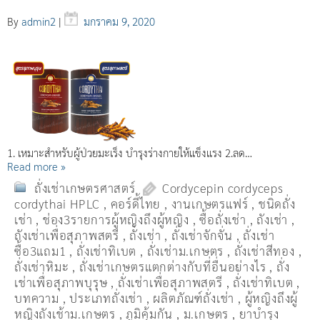
By
admin2
|
มกราคม 9, 2020
1. เหมาะสำหรับผู้ป่วยมะเร็ง บำรุงร่างกายให้แข็งแรง 2.ลด…
Read more »
ถั่งเช่าเกษตรศาสตร์
Cordycepin cordyceps
cordythai HPLC
,
คอร์ดี้ไทย
,
งานเกษตรแฟร์
,
ชนิดถั่ง
เช่า
,
ช่อง3รายการผู้หญิงถึงผู้หญิง
,
ซื้อถั่งเช่า
,
ถังเช่า
,
ถังเช่าเพื่อสุภาพสตรี
,
ถั่งเช่า
,
ถั่งเช่าจักจั่น
,
ถั่งเช่า
ซื้อ3แถม1
,
ถั่งเช่าทิเบต
,
ถั่งเช่าม.เกษตร
,
ถั่งเช่าสีทอง
,
ถั่งเช่าหิมะ
,
ถั่งเช่าเกษตรแตกต่างกับที่อื่นอย่างไร
,
ถั่ง
เช่าเพื่อสุภาพบุรุษ
,
ถั่งเช่าเพื่อสุภาพสตรี
,
ถั่่งเช่าทิเบต
,
บทความ
,
ประเภทถั่งเช่า
,
ผลิตภัณฑ์ถั่งเช่า
,
ผู้หญิงถึงผู้
หญิงถังเช้าม.เกษตร
,
ภูมิคุ้มกัน
,
ม.เกษตร
,
ยาบำรุง