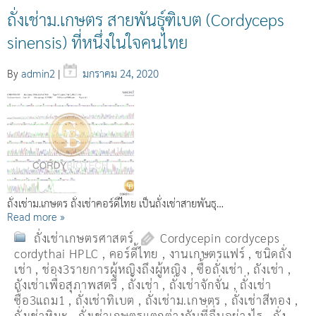
ถั่งเช่าม.เกษตร สายพันธุ์ฑิเบต (Cordyceps
sinensis) ที่หนึ่งในใจคนไทย
By
admin2
|
มกราคม 24, 2020
ถั่งเช่าม.เกษตร ถั่งเช่าคอร์ดี้ไทย เป็นถั่งเช่าสายพันธุ…
Read more »
ถั่งเช่าเกษตรศาสตร์
Cordycepin cordyceps
cordythai HPLC
,
คอร์ดี้ไทย
,
งานเกษตรแฟร์
,
ชนิดถั่ง
เช่า
,
ช่อง3รายการผู้หญิงถึงผู้หญิง
,
ซื้อถั่งเช่า
,
ถังเช่า
,
ถังเช่าเพื่อสุภาพสตรี
,
ถั่งเช่า
,
ถั่งเช่าจักจั่น
,
ถั่งเช่า
ซื้อ3แถม1
,
ถั่งเช่าทิเบต
,
ถั่งเช่าม.เกษตร
,
ถั่งเช่าสีทอง
,
ถั่งเช่าหิมะ
,
ถั่งเช่าเกษตรแตกต่างกับที่อื่นอย่างไร
,
ถั่ง