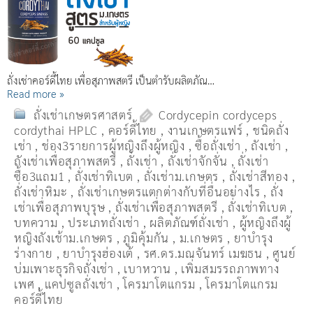
ถั่งเช่าคอร์ดี้ไทย เพื่อสุภาพสตรี เป็นตำรับผลิตภัณ…
Read more »
ถั่งเช่าเกษตรศาสตร์
Cordycepin cordyceps
cordythai HPLC
,
คอร์ดี้ไทย
,
งานเกษตรแฟร์
,
ชนิดถั่ง
เช่า
,
ช่อง3รายการผู้หญิงถึงผู้หญิง
,
ซื้อถั่งเช่า
,
ถังเช่า
,
ถังเช่าเพื่อสุภาพสตรี
,
ถั่งเช่า
,
ถั่งเช่าจักจั่น
,
ถั่งเช่า
ซื้อ3แถม1
,
ถั่งเช่าทิเบต
,
ถั่งเช่าม.เกษตร
,
ถั่งเช่าสีทอง
,
ถั่งเช่าหิมะ
,
ถั่งเช่าเกษตรแตกต่างกับที่อื่นอย่างไร
,
ถั่ง
เช่าเพื่อสุภาพบุรุษ
,
ถั่งเช่าเพื่อสุภาพสตรี
,
ถั่่งเช่าทิเบต
,
บทความ
,
ประเภทถั่งเช่า
,
ผลิตภัณฑ์ถั่งเช่า
,
ผู้หญิงถึงผู้
หญิงถังเช้าม.เกษตร
,
ภูมิคุ้มกัน
,
ม.เกษตร
,
ยาบำรุง
ร่างกาย
,
ยาบำรุงฮ่องเต้
,
รศ.ดร.มณจันทร์ เมฆธน
,
ศูนย์
บ่มเพาะธุรกิจถั่งเช่า
,
เบาหวาน
,
เพิ่มสมรรถภาพทาง
เพศ
,
แคปซูลถั่งเช่า
,
โครมาโตแกรม
,
โครมาโตแกรม
คอร์ดี้ไทย