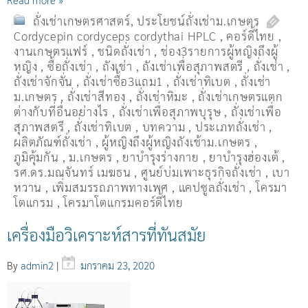
ถั่งเช่าเกษตรศาสตร์
,
ประโยชน์ถั่งเช่าม.เกษตร
Cordycepin cordyceps cordythai HPLC
,
คอร์ดี้ไทย
,
งานเกษตรแฟร์
,
ชนิดถั่งเช่า
,
ช่อง3รายการผู้หญิงถึงผู้
หญิง
,
ซื้อถั่งเช่า
,
ถังเช่า
,
ถังเช่าเพื่อสุภาพสตรี
,
ถั่งเช่า
,
ถั่งเช่าจักจั่น
,
ถั่งเช่าซื้อ3แถม1
,
ถั่งเช่าทิเบต
,
ถั่งเช่า
ม.เกษตร
,
ถั่งเช่าสีทอง
,
ถั่งเช่าหิมะ
,
ถั่งเช่าเกษตรแตก
ต่างกับที่อื่นอย่างไร
,
ถั่งเช่าเพื่อสุภาพบุรุษ
,
ถั่งเช่าเพื่อ
สุภาพสตรี
,
ถั่่งเช่าทิเบต
,
บทความ
,
ประเภทถั่งเช่า
,
ผลิตภัณฑ์ถั่งเช่า
,
ผู้หญิงถึงผู้หญิงถังเช้าม.เกษตร
,
ภูมิคุ้มกัน
,
ม.เกษตร
,
ยาบำรุงร่างกาย
,
ยาบำรุงฮ่องเต้
,
รศ.ดร.มณจันทร์ เมฆธน
,
ศูนย์บ่มเพาะธุรกิจถั่งเช่า
,
เบา
หวาน
,
เพิ่มสมรรถภาพทางเพศ
,
แคปซูลถั่งเช่า
,
โครมา
โตแกรม
,
โครมาโตแกรมคอร์ดี้ไทย
เครื่องมือวิเคราะห์สารที่ทันสมัย
By
admin2
|
มกราคม 23, 2020