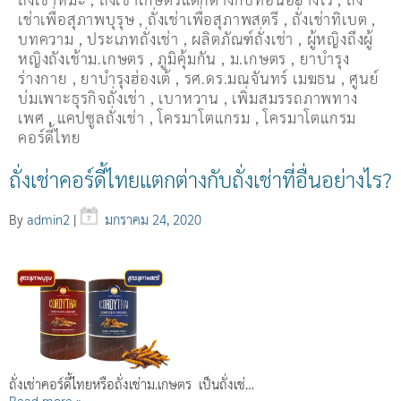
เช่าเพื่อสุภาพบุรุษ
,
ถั่งเช่าเพื่อสุภาพสตรี
,
ถั่่งเช่าทิเบต
,
บทความ
,
ประเภทถั่งเช่า
,
ผลิตภัณฑ์ถั่งเช่า
,
ผู้หญิงถึงผู้
หญิงถังเช้าม.เกษตร
,
ภูมิคุ้มกัน
,
ม.เกษตร
,
ยาบำรุง
ร่างกาย
,
ยาบำรุงฮ่องเต้
,
รศ.ดร.มณจันทร์ เมฆธน
,
ศูนย์
บ่มเพาะธุรกิจถั่งเช่า
,
เบาหวาน
,
เพิ่มสมรรถภาพทาง
เพศ
,
แคปซูลถั่งเช่า
,
โครมาโตแกรม
,
โครมาโตแกรม
คอร์ดี้ไทย
ถั่งเช่าคอร์ดี้ไทยแตกต่างกับถั่งเช่าที่อื่นอย่างไร?
By
admin2
|
มกราคม 24, 2020
ถั่งเช่าคอร์ดี้ไทยหรือถั่งเช่าม.เกษตร เป็นถั่งเช่…
Read more »