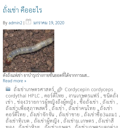
ถั่งเช่า คืออะไร
By
admin2
|
มกราคม 19, 2020
ตังถั่งแห่เช่า ยาบำรุงร่างกายชั้นยอดที่ได้จากการผส…
Read more »
ถั่งเช่าเกษตรศาสตร์
Cordycepin cordyceps
cordythai HPLC
,
คอร์ดี้ไทย
,
งานเกษตรแฟร์
,
ชนิดถั่ง
เช่า
,
ช่อง3รายการผู้หญิงถึงผู้หญิง
,
ซื้อถั่งเช่า
,
ถังเช่า
,
ถังเช่าเพื่อสุภาพสตรี
,
ถั่งเช่า
,
ถั่งเช่าคนไทย
,
ถั่งเช่า
คอร์ดี้ไทย
,
ถั่งเช่าจักจั่น
,
ถั่งเช่าชาย
,
ถั่งเช่าซื้อ3แถม1
,
ถั่งเช่าทิเบต
,
ถั่งเช่าผู้หญิง
,
ถั่งเช่าม.เกษตร
,
ถั่งเช่าสี
ทอง
,
ถั่งเช่าหิมะ
,
ถั่งเช่าเกษตร
,
ถั่งเช่าเกษตรแตกต่าง