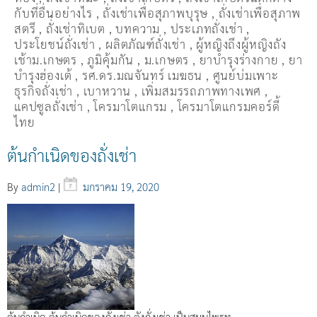
กับที่อื่นอย่างไร
,
ถั่งเช่าเพื่อสุภาพบุรุษ
,
ถั่งเช่าเพื่อสุภาพ
สตรี
,
ถั่่งเช่าทิเบต
,
บทความ
,
ประเภทถั่งเช่า
,
ประโยชน์ถั่งเช่า
,
ผลิตภัณฑ์ถั่งเช่า
,
ผู้หญิงถึงผู้หญิงถัง
เช้าม.เกษตร
,
ภูมิคุ้มกัน
,
ม.เกษตร
,
ยาบำรุงร่างกาย
,
ยา
บำรุงฮ่องเต้
,
รศ.ดร.มณจันทร์ เมฆธน
,
ศูนย์บ่มเพาะ
ธุรกิจถั่งเช่า
,
เบาหวาน
,
เพิ่มสมรรถภาพทางเพศ
,
แคปซูลถั่งเช่า
,
โครมาโตแกรม
,
โครมาโตแกรมคอร์ดี้
ไทย
ต้นกำเนิดของถั่งเช่า
By
admin2
|
มกราคม 19, 2020
ต้นกำเนิด ต้นกำเนิดของถั่งเช่า ตังถั่งเช่า เป็นสมุนไพรท…