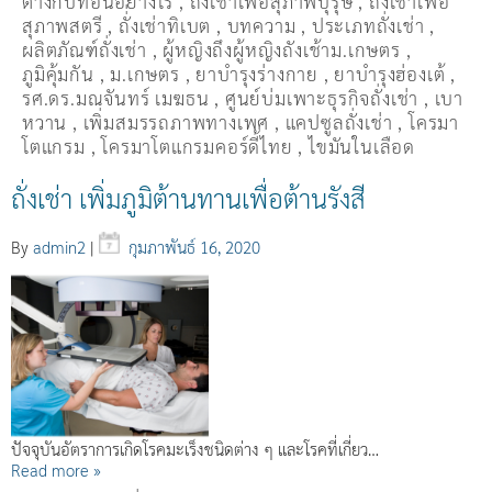
ต่างกับที่อื่นอย่างไร
,
ถั่งเช่าเพื่อสุภาพบุรุษ
,
ถั่งเช่าเพื่อ
สุภาพสตรี
,
ถั่่งเช่าทิเบต
,
บทความ
,
ประเภทถั่งเช่า
,
ผลิตภัณฑ์ถั่งเช่า
,
ผู้หญิงถึงผู้หญิงถังเช้าม.เกษตร
,
ภูมิคุ้มกัน
,
ม.เกษตร
,
ยาบำรุงร่างกาย
,
ยาบำรุงฮ่องเต้
,
รศ.ดร.มณจันทร์ เมฆธน
,
ศูนย์บ่มเพาะธุรกิจถั่งเช่า
,
เบา
หวาน
,
เพิ่มสมรรถภาพทางเพศ
,
แคปซูลถั่งเช่า
,
โครมา
โตแกรม
,
โครมาโตแกรมคอร์ดี้ไทย
,
ไขมันในเลือด
ถั่งเช่า เพิ่มภูมิต้านทานเพื่อต้านรังสี
By
admin2
|
กุมภาพันธ์ 16, 2020
ปัจจุบันอัตราการเกิดโรคมะเร็งชนิดต่าง ๆ และโรคที่เกี่ยว…
Read more »