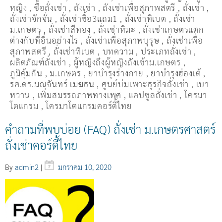
หญิง
,
ซื้อถั่งเช่า
,
ถังเช่า
,
ถังเช่าเพื่อสุภาพสตรี
,
ถั่งเช่า
,
ถั่งเช่าจักจั่น
,
ถั่งเช่าซื้อ3แถม1
,
ถั่งเช่าทิเบต
,
ถั่งเช่า
ม.เกษตร
,
ถั่งเช่าสีทอง
,
ถั่งเช่าหิมะ
,
ถั่งเช่าเกษตรแตก
ต่างกับที่อื่นอย่างไร
,
ถั่งเช่าเพื่อสุภาพบุรุษ
,
ถั่งเช่าเพื่อ
สุภาพสตรี
,
ถั่่งเช่าทิเบต
,
บทความ
,
ประเภทถั่งเช่า
,
ผลิตภัณฑ์ถั่งเช่า
,
ผู้หญิงถึงผู้หญิงถังเช้าม.เกษตร
,
ภูมิคุ้มกัน
,
ม.เกษตร
,
ยาบำรุงร่างกาย
,
ยาบำรุงฮ่องเต้
,
รศ.ดร.มณจันทร์ เมฆธน
,
ศูนย์บ่มเพาะธุรกิจถั่งเช่า
,
เบา
หวาน
,
เพิ่มสมรรถภาพทางเพศ
,
แคปซูลถั่งเช่า
,
โครมา
โตแกรม
,
โครมาโตแกรมคอร์ดี้ไทย
คำถามที่พบบ่อย‬ (FAQ) ถั่งเช่า ม.เกษตรศาสตร์
ถั่งเช่าคอร์ดี้ไทย
By
admin2
|
มกราคม 10, 2020