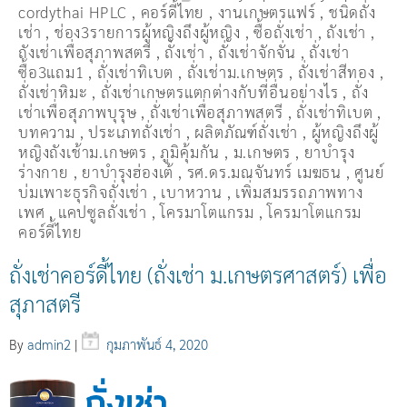
cordythai HPLC
,
คอร์ดี้ไทย
,
งานเกษตรแฟร์
,
ชนิดถั่ง
เช่า
,
ช่อง3รายการผู้หญิงถึงผู้หญิง
,
ซื้อถั่งเช่า
,
ถังเช่า
,
ถังเช่าเพื่อสุภาพสตรี
,
ถั่งเช่า
,
ถั่งเช่าจักจั่น
,
ถั่งเช่า
ซื้อ3แถม1
,
ถั่งเช่าทิเบต
,
ถั่งเช่าม.เกษตร
,
ถั่งเช่าสีทอง
,
ถั่งเช่าหิมะ
,
ถั่งเช่าเกษตรแตกต่างกับที่อื่นอย่างไร
,
ถั่ง
เช่าเพื่อสุภาพบุรุษ
,
ถั่งเช่าเพื่อสุภาพสตรี
,
ถั่่งเช่าทิเบต
,
บทความ
,
ประเภทถั่งเช่า
,
ผลิตภัณฑ์ถั่งเช่า
,
ผู้หญิงถึงผู้
หญิงถังเช้าม.เกษตร
,
ภูมิคุ้มกัน
,
ม.เกษตร
,
ยาบำรุง
ร่างกาย
,
ยาบำรุงฮ่องเต้
,
รศ.ดร.มณจันทร์ เมฆธน
,
ศูนย์
บ่มเพาะธุรกิจถั่งเช่า
,
เบาหวาน
,
เพิ่มสมรรถภาพทาง
เพศ
,
แคปซูลถั่งเช่า
,
โครมาโตแกรม
,
โครมาโตแกรม
คอร์ดี้ไทย
ถั่งเช่าคอร์ดี้ไทย (ถั่งเช่า ม.เกษตรศาสตร์) เพื่อ
สุภาสตรี
By
admin2
|
กุมภาพันธ์ 4, 2020