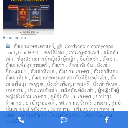
Read more »
ถั่งเช่าเกษตรศาสตร์
Cordycepin cordyceps
cordythai HPLC
,
คอร์ดี้ไทย
,
งานเกษตรแฟร์
,
ชนิดถั่ง
เช่า
,
ช่อง3รายการผู้หญิงถึงผู้หญิง
,
ซื้อถั่งเช่า
,
ถังเช่า
,
ถังเช่าเพื่อสุภาพสตรี
,
ถั่งเช่า
,
ถั่งเช่าจักจั่น
,
ถั่งเช่า
ซื้อ3แถม1
,
ถั่งเช่าทิเบต
,
ถั่งเช่าม.เกษตร
,
ถั่งเช่าสีทอง
,
ถั่งเช่าหิมะ
,
ถั่งเช่าเกษตรแตกต่างกับที่อื่นอย่างไร
,
ถั่ง
เช่าเพื่อสุภาพบุรุษ
,
ถั่งเช่าเพื่อสุภาพสตรี
,
ถั่่งเช่าทิเบต
,
บทความ
,
ประเภทถั่งเช่า
,
ผลิตภัณฑ์ถั่งเช่า
,
ผู้หญิงถึงผู้
หญิงถังเช้าม.เกษตร
,
ภูมิคุ้มกัน
,
ม.เกษตร
,
ยาบำรุง
ร่างกาย
,
ยาบำรุงฮ่องเต้
,
รศ.ดร.มณจันทร์ เมฆธน
,
ศูนย์
บ่มเพาะธุรกิจถั่งเช่า
,
เบาหวาน
,
เพิ่มสมรรถภาพทาง
เพศ
,
แคปซูลถั่งเช่า
,
โครมาโตแกรม
,
โครมาโตแกรม
คอร์ดี้ไทย