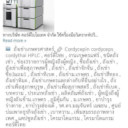
ทางบริษัท คอร์ดี้ไบโอเทค จำกัด ใช้ครื่องมือวิเคราะห์ปริ…
Read more »
ถั่งเช่าเกษตรศาสตร์
Cordycepin cordyceps
cordythai HPLC
,
คอร์ดี้ไทย
,
งานเกษตรแฟร์
,
ชนิดถั่ง
เช่า
,
ช่อง3รายการผู้หญิงถึงผู้หญิง
,
ซื้อถั่งเช่า
,
ถังเช่า
,
ถังเช่าเพื่อสุภาพสตรี
,
ถั่งเช่า
,
ถั่งเช่าจักจั่น
,
ถั่งเช่า
ซื้อ3แถม1
,
ถั่งเช่าทิเบต
,
ถั่งเช่าม.เกษตร
,
ถั่งเช่าสีทอง
,
ถั่งเช่าหิมะ
,
ถั่งเช่าเกษตรแตกต่างกับที่อื่นอย่างไร
,
ถั่ง
เช่าเพื่อสุภาพบุรุษ
,
ถั่งเช่าเพื่อสุภาพสตรี
,
ถั่่งเช่าทิเบต
,
บทความ
,
ประเภทถั่งเช่า
,
ผลิตภัณฑ์ถั่งเช่า
,
ผู้หญิงถึงผู้
หญิงถังเช้าม.เกษตร
,
ภูมิคุ้มกัน
,
ม.เกษตร
,
ยาบำรุง
ร่างกาย
,
ยาบำรุงฮ่องเต้
,
รศ.ดร.มณจันทร์ เมฆธน
,
ศูนย์
บ่มเพาะธุรกิจถั่งเช่า
,
เบาหวาน
,
เพิ่มสมรรถภาพทาง
เพศ
,
แคปซูลถั่งเช่า
,
โครมาโตแกรม
,
โครมาโตแกรม
คอร์ดี้ไทย