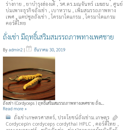
ร่างกาย
,
ยาบำรุงฮ่องเต้
,
รศ.ดร.มณจันทร์ เมฆธน
,
ศูนย์
บ่มเพาะธุรกิจถั่งเช่า
,
เบาหวาน
,
เพิ่มสมรรถภาพทาง
เพศ
,
แคปซูลถั่งเช่า
,
โครมาโตแกรม
,
โครมาโตแกรม
คอร์ดี้ไทย
ถั่งเช่า มีฤทธิ์เสริมสมรรถภาพทางเพศชาย
By
admin2
|
ธันวาคม 30, 2019
ถั่งเช่า (Cordyceps ) ฤทธิ์เสริมสมรรถภาพทางเพศชาย ถั่งเ…
Read more »
ถั่งเช่าเกษตรศาสตร์
,
ประโยชน์ถั่งเช่าม.เกษตร
Cordycepin cordyceps cordythai HPLC
,
คอร์ดี้ไทย
,