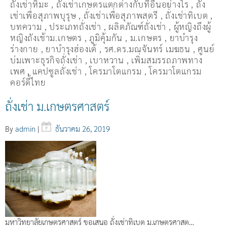
ถั่งเช่าหิมะ
,
ถั่งเช่าเกษตรแตกต่างกับที่อื่นอย่างไร
,
ถั่ง
เช่าเพื่อสุภาพบุรุษ
,
ถั่งเช่าเพื่อสุภาพสตรี
,
ถั่่งเช่าทิเบต
,
บทความ
,
ประเภทถั่งเช่า
,
ผลิตภัณฑ์ถั่งเช่า
,
ผู้หญิงถึงผู้
หญิงถังเช้าม.เกษตร
,
ภูมิคุ้มกัน
,
ม.เกษตร
,
ยาบำรุง
ร่างกาย
,
ยาบำรุงฮ่องเต้
,
รศ.ดร.มณจันทร์ เมฆธน
,
ศูนย์
บ่มเพาะธุรกิจถั่งเช่า
,
เบาหวาน
,
เพิ่มสมรรถภาพทาง
เพศ
,
แคปซูลถั่งเช่า
,
โครมาโตแกรม
,
โครมาโตแกรม
คอร์ดี้ไทย
ถั่งเช่า ม.เกษตรศาสตร์
By
admin
|
ธันวาคม 26, 2019
มหาวิทยาลัยเกษตรศาสตร์ ขอเสนอ ถั่งเช่าทิเบต ม.เกษตรศาสต…