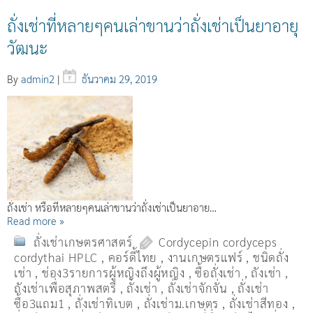
ถั่งเช่าที่หลายๆคนเล่าขานว่าถั่งเช่าเป็นยาอายุ
วัฒนะ
By
admin2
|
ธันวาคม 29, 2019
ถั่งเช่า หรือที่หลายๆคนเล่าขานว่าถั่งเช่าเป็นยาอาย…
Read more »
ถั่งเช่าเกษตรศาสตร์
Cordycepin cordyceps
cordythai HPLC
,
คอร์ดี้ไทย
,
งานเกษตรแฟร์
,
ชนิดถั่ง
เช่า
,
ช่อง3รายการผู้หญิงถึงผู้หญิง
,
ซื้อถั่งเช่า
,
ถังเช่า
,
ถังเช่าเพื่อสุภาพสตรี
,
ถั่งเช่า
,
ถั่งเช่าจักจั่น
,
ถั่งเช่า
ซื้อ3แถม1
,
ถั่งเช่าทิเบต
,
ถั่งเช่าม.เกษตร
,
ถั่งเช่าสีทอง
,