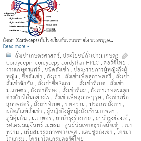
ถั่งเช่า (Cordyceps) กับโรคเกี่ยวกับระบบหายใจ บรรพบุรุษ…
Read more »
ถั่งเช่าเกษตรศาสตร์
,
ประโยชน์ถั่งเช่าม.เกษตร
Cordycepin cordyceps cordythai HPLC
,
คอร์ดี้ไทย
,
งานเกษตรแฟร์
,
ชนิดถั่งเช่า
,
ช่อง3รายการผู้หญิงถึงผู้
หญิง
,
ซื้อถั่งเช่า
,
ถังเช่า
,
ถังเช่าเพื่อสุภาพสตรี
,
ถั่งเช่า
,
ถั่งเช่าจักจั่น
,
ถั่งเช่าซื้อ3แถม1
,
ถั่งเช่าทิเบต
,
ถั่งเช่า
ม.เกษตร
,
ถั่งเช่าสีทอง
,
ถั่งเช่าหิมะ
,
ถั่งเช่าเกษตรแตก
ต่างกับที่อื่นอย่างไร
,
ถั่งเช่าเพื่อสุภาพบุรุษ
,
ถั่งเช่าเพื่อ
สุภาพสตรี
,
ถั่่งเช่าทิเบต
,
บทความ
,
ประเภทถั่งเช่า
,
ผลิตภัณฑ์ถั่งเช่า
,
ผู้หญิงถึงผู้หญิงถังเช้าม.เกษตร
,
ภูมิคุ้มกัน
,
ม.เกษตร
,
ยาบำรุงร่างกาย
,
ยาบำรุงฮ่องเต้
,
รศ.ดร.มณจันทร์ เมฆธน
,
ศูนย์บ่มเพาะธุรกิจถั่งเช่า
,
เบา
หวาน
,
เพิ่มสมรรถภาพทางเพศ
,
แคปซูลถั่งเช่า
,
โครมา
โตแกรม
,
โครมาโตแกรมคอร์ดี้ไทย