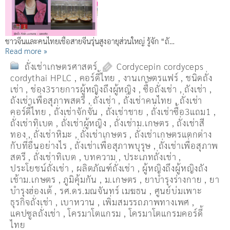
ชาวจีนและคนไทยเชื้อสายจีนรุ่นสูงอายุส่วนใหญ่ รู้จัก “ถั…
Read more »
ถั่งเช่าเกษตรศาสตร์
Cordycepin cordyceps
cordythai HPLC
,
คอร์ดี้ไทย
,
งานเกษตรแฟร์
,
ชนิดถั่ง
เช่า
,
ช่อง3รายการผู้หญิงถึงผู้หญิง
,
ซื้อถั่งเช่า
,
ถังเช่า
,
ถังเช่าเพื่อสุภาพสตรี
,
ถั่งเช่า
,
ถั่งเช่าคนไทย
,
ถั่งเช่า
คอร์ดี้ไทย
,
ถั่งเช่าจักจั่น
,
ถั่งเช่าชาย
,
ถั่งเช่าซื้อ3แถม1
,
ถั่งเช่าทิเบต
,
ถั่งเช่าผู้หญิง
,
ถั่งเช่าม.เกษตร
,
ถั่งเช่าสี
ทอง
,
ถั่งเช่าหิมะ
,
ถั่งเช่าเกษตร
,
ถั่งเช่าเกษตรแตกต่าง
กับที่อื่นอย่างไร
,
ถั่งเช่าเพื่อสุภาพบุรุษ
,
ถั่งเช่าเพื่อสุภาพ
สตรี
,
ถั่่งเช่าทิเบต
,
บทความ
,
ประเภทถั่งเช่า
,
ประโยชน์ถั่งเช่า
,
ผลิตภัณฑ์ถั่งเช่า
,
ผู้หญิงถึงผู้หญิงถัง
เช้าม.เกษตร
,
ภูมิคุ้มกัน
,
ม.เกษตร
,
ยาบำรุงร่างกาย
,
ยา
บำรุงฮ่องเต้
,
รศ.ดร.มณจันทร์ เมฆธน
,
ศูนย์บ่มเพาะ
ธุรกิจถั่งเช่า
,
เบาหวาน
,
เพิ่มสมรรถภาพทางเพศ
,
แคปซูลถั่งเช่า
,
โครมาโตแกรม
,
โครมาโตแกรมคอร์ดี้
ไทย