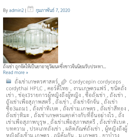
By
admin2
|
กุมภาพันธ์ 7, 2020
ถั่งเช่า ถูกจัดให้เป็นยาอายุวัฒนะซึ่งชาวจีนนิยมรับประทา…
Read more »
ถั่งเช่าเกษตรศาสตร์
Cordycepin cordyceps
cordythai HPLC
,
คอร์ดี้ไทย
,
งานเกษตรแฟร์
,
ชนิดถั่ง
เช่า
,
ช่อง3รายการผู้หญิงถึงผู้หญิง
,
ซื้อถั่งเช่า
,
ถังเช่า
,
ถังเช่าเพื่อสุภาพสตรี
,
ถั่งเช่า
,
ถั่งเช่าจักจั่น
,
ถั่งเช่า
ซื้อ3แถม1
,
ถั่งเช่าทิเบต
,
ถั่งเช่าม.เกษตร
,
ถั่งเช่าสีทอง
,
ถั่งเช่าหิมะ
,
ถั่งเช่าเกษตรแตกต่างกับที่อื่นอย่างไร
,
ถั่ง
เช่าเพื่อสุภาพบุรุษ
,
ถั่งเช่าเพื่อสุภาพสตรี
,
ถั่่งเช่าทิเบต
,
บทความ
,
ประเภทถั่งเช่า
,
ผลิตภัณฑ์ถั่งเช่า
,
ผู้หญิงถึงผู้
หญิงถังเช้าม.เกษตร
,
ภูมิคุ้มกัน
,
ม.เกษตร
,
ยาบำรุง