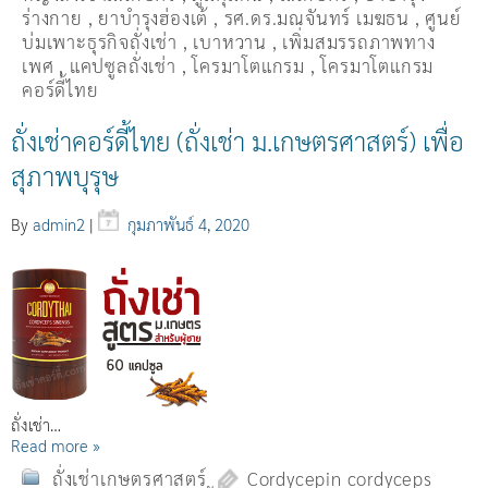
ร่างกาย
,
ยาบำรุงฮ่องเต้
,
รศ.ดร.มณจันทร์ เมฆธน
,
ศูนย์
บ่มเพาะธุรกิจถั่งเช่า
,
เบาหวาน
,
เพิ่มสมรรถภาพทาง
เพศ
,
แคปซูลถั่งเช่า
,
โครมาโตแกรม
,
โครมาโตแกรม
คอร์ดี้ไทย
ถั่งเช่าคอร์ดี้ไทย (ถั่งเช่า ม.เกษตรศาสตร์) เพื่อ
สุภาพบุรุษ
By
admin2
|
กุมภาพันธ์ 4, 2020
ถั่งเช่า…
Read more »
ถั่งเช่าเกษตรศาสตร์
Cordycepin cordyceps