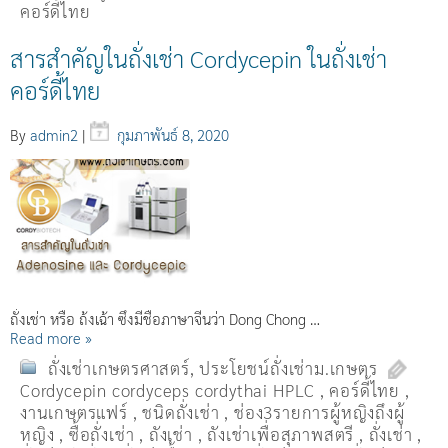
คอร์ดี้ไทย
สารสำคัญในถั่งเช่า Cordycepin ในถั่งเช่า
คอร์ดี้ไทย
By
admin2
|
กุมภาพันธ์ 8, 2020
ถั่งเช่า หรือ ถ้่งเฉ้า ซึ่งมีชื่อภาษาจีนว่า Dong Chong …
Read more »
ถั่งเช่าเกษตรศาสตร์
,
ประโยชน์ถั่งเช่าม.เกษตร
Cordycepin cordyceps cordythai HPLC
,
คอร์ดี้ไทย
,
งานเกษตรแฟร์
,
ชนิดถั่งเช่า
,
ช่อง3รายการผู้หญิงถึงผู้
หญิง
,
ซื้อถั่งเช่า
,
ถังเช่า
,
ถังเช่าเพื่อสุภาพสตรี
,
ถั่งเช่า
,