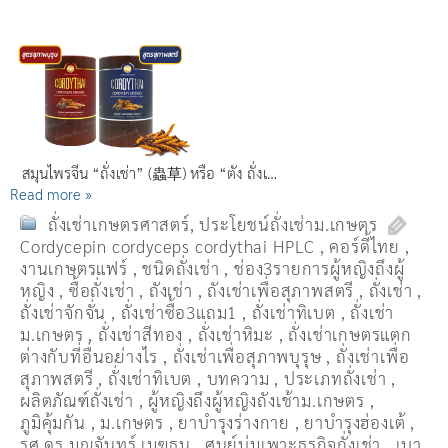
สมุนไพรจีน “ถั่งเช่า” (蟲草) หรือ “ตัง ถั่งเ…
Read more »
ถั่งเช่าเกษตรศาสตร์
,
ประโยชน์ถั่งเช่าม.เกษตร
Cordycepin cordyceps cordythai HPLC
,
คอร์ดี้ไทย
,
งานเกษตรแฟร์
,
ชนิดถั่งเช่า
,
ช่อง3รายการผู้หญิงถึงผู้
หญิง
,
ซื้อถั่งเช่า
,
ถังเช่า
,
ถังเช่าเพื่อสุภาพสตรี
,
ถั่งเช่า
,
ถั่งเช่าจักจั่น
,
ถั่งเช่าซื้อ3แถม1
,
ถั่งเช่าทิเบต
,
ถั่งเช่า
ม.เกษตร
,
ถั่งเช่าสีทอง
,
ถั่งเช่าหิมะ
,
ถั่งเช่าเกษตรแตก
ต่างกับที่อื่นอย่างไร
,
ถั่งเช่าเพื่อสุภาพบุรุษ
,
ถั่งเช่าเพื่อ
สุภาพสตรี
,
ถั่่งเช่าทิเบต
,
บทความ
,
ประเภทถั่งเช่า
,
ผลิตภัณฑ์ถั่งเช่า
,
ผู้หญิงถึงผู้หญิงถังเช้าม.เกษตร
,
ภูมิคุ้มกัน
,
ม.เกษตร
,
ยาบำรุงร่างกาย
,
ยาบำรุงฮ่องเต้
,
รศ.ดร.มณจันทร์ เมฆธน
,
ศูนย์บ่มเพาะธุรกิจถั่งเช่า
,
เบา