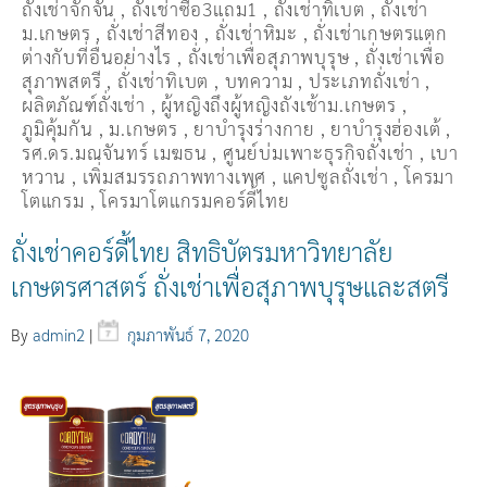
ถั่งเช่าจักจั่น
,
ถั่งเช่าซื้อ3แถม1
,
ถั่งเช่าทิเบต
,
ถั่งเช่า
ม.เกษตร
,
ถั่งเช่าสีทอง
,
ถั่งเช่าหิมะ
,
ถั่งเช่าเกษตรแตก
ต่างกับที่อื่นอย่างไร
,
ถั่งเช่าเพื่อสุภาพบุรุษ
,
ถั่งเช่าเพื่อ
สุภาพสตรี
,
ถั่่งเช่าทิเบต
,
บทความ
,
ประเภทถั่งเช่า
,
ผลิตภัณฑ์ถั่งเช่า
,
ผู้หญิงถึงผู้หญิงถังเช้าม.เกษตร
,
ภูมิคุ้มกัน
,
ม.เกษตร
,
ยาบำรุงร่างกาย
,
ยาบำรุงฮ่องเต้
,
รศ.ดร.มณจันทร์ เมฆธน
,
ศูนย์บ่มเพาะธุรกิจถั่งเช่า
,
เบา
หวาน
,
เพิ่มสมรรถภาพทางเพศ
,
แคปซูลถั่งเช่า
,
โครมา
โตแกรม
,
โครมาโตแกรมคอร์ดี้ไทย
ถั่งเช่าคอร์ดี้ไทย สิทธิบัตรมหาวิทยาลัย
เกษตรศาสตร์ ถั่งเช่าเพื่อสุภาพบุรุษและสตรี
By
admin2
|
กุมภาพันธ์ 7, 2020