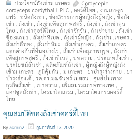
ประโยชน์ถั่งเช่าม.เกษตร
Cordycepin
cordyceps cordythai HPLC
,
คอร์ดี้ไทย
,
งานเกษตร
แฟร์
,
ชนิดถั่งเช่า
,
ช่อง3รายการผู้หญิงถึงผู้หญิง
,
ซื้อถั่ง
เช่า
,
ถังเช่า
,
ถังเช่าเพื่อสุภาพสตรี
,
ถั่งเช่า
,
ถั่งเช่าคน
ไทย
,
ถั่งเช่าคอร์ดี้ไทย
,
ถั่งเช่าจักจั่น
,
ถั่งเช่าชาย
,
ถั่งเช่า
ซื้อ3แถม1
,
ถั่งเช่าทิเบต
,
ถั่งเช่าผู้หญิง
,
ถั่งเช่าม.เกษตร
,
ถั่งเช่าสีทอง
,
ถั่งเช่าหิมะ
,
ถั่งเช่าเกษตร
,
ถั่งเช่าเกษตร
แตกต่างกับที่อื่นอย่างไร
,
ถั่งเช่าเพื่อสุภาพบุรุษ
,
ถั่งเช่า
เพื่อสุภาพสตรี
,
ถั่่งเช่าทิเบต
,
บทความ
,
ประเภทถั่งเช่า
,
ประโยชน์ถั่งเช่า
,
ผลิตภัณฑ์ถั่งเช่า
,
ผู้หญิงถึงผู้หญิงถัง
เช้าม.เกษตร
,
ภูมิคุ้มกัน
,
ม.เกษตร
,
ยาบำรุงร่างกาย
,
ยา
บำรุงฮ่องเต้
,
รศ.ดร.มณจันทร์ เมฆธน
,
ศูนย์บ่มเพาะ
ธุรกิจถั่งเช่า
,
เบาหวาน
,
เพิ่มสมรรถภาพทางเพศ
,
แคปซูลถั่งเช่า
,
โครมาโตแกรม
,
โครมาโตแกรมคอร์ดี้
ไทย
คุณสมบัติของถั่งเช่าคอร์ดี้ไทย
By
admin2
|
กุมภาพันธ์ 13, 2020