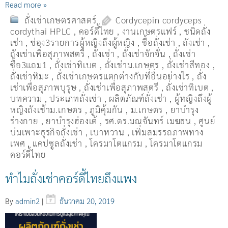
Read more »
ถั่งเช่าเกษตรศาสตร์
Cordycepin cordyceps
cordythai HPLC
,
คอร์ดี้ไทย
,
งานเกษตรแฟร์
,
ชนิดถั่ง
เช่า
,
ช่อง3รายการผู้หญิงถึงผู้หญิง
,
ซื้อถั่งเช่า
,
ถังเช่า
,
ถังเช่าเพื่อสุภาพสตรี
,
ถั่งเช่า
,
ถั่งเช่าจักจั่น
,
ถั่งเช่า
ซื้อ3แถม1
,
ถั่งเช่าทิเบต
,
ถั่งเช่าม.เกษตร
,
ถั่งเช่าสีทอง
,
ถั่งเช่าหิมะ
,
ถั่งเช่าเกษตรแตกต่างกับที่อื่นอย่างไร
,
ถั่ง
เช่าเพื่อสุภาพบุรุษ
,
ถั่งเช่าเพื่อสุภาพสตรี
,
ถั่่งเช่าทิเบต
,
บทความ
,
ประเภทถั่งเช่า
,
ผลิตภัณฑ์ถั่งเช่า
,
ผู้หญิงถึงผู้
หญิงถังเช้าม.เกษตร
,
ภูมิคุ้มกัน
,
ม.เกษตร
,
ยาบำรุง
ร่างกาย
,
ยาบำรุงฮ่องเต้
,
รศ.ดร.มณจันทร์ เมฆธน
,
ศูนย์
บ่มเพาะธุรกิจถั่งเช่า
,
เบาหวาน
,
เพิ่มสมรรถภาพทาง
เพศ
,
แคปซูลถั่งเช่า
,
โครมาโตแกรม
,
โครมาโตแกรม
คอร์ดี้ไทย
ทำไมถั่งเช่าคอร์ดี้ไทยถึงแพง
By
admin2
|
ธันวาคม 20, 2019