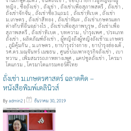
งานเกษตรแฟร์
,
ชนิดถั่งเช่า
,
ช่อง3รายการผู้หญิงถึงผู้
หญิง
,
ซื้อถั่งเช่า
,
ถังเช่า
,
ถังเช่าเพื่อสุภาพสตรี
,
ถั่งเช่า
,
ถั่งเช่าจักจั่น
,
ถั่งเช่าซื้อ3แถม1
,
ถั่งเช่าทิเบต
,
ถั่งเช่า
ม.เกษตร
,
ถั่งเช่าสีทอง
,
ถั่งเช่าหิมะ
,
ถั่งเช่าเกษตรแตก
ต่างกับที่อื่นอย่างไร
,
ถั่งเช่าเพื่อสุภาพบุรุษ
,
ถั่งเช่าเพื่อ
สุภาพสตรี
,
ถั่่งเช่าทิเบต
,
บทความ
,
บำรุงเพศ
,
ประเภท
ถั่งเช่า
,
ผลิตภัณฑ์ถั่งเช่า
,
ผู้หญิงถึงผู้หญิงถังเช้าม.เกษตร
,
ภูมิคุ้มกัน
,
ม.เกษตร
,
ยาบำรุงร่างกาย
,
ยาบำรุงฮ่องเต้
,
รศ.ดร.มณจันทร์ เมฆธน
,
ศูนย์บ่มเพาะธุรกิจถั่งเช่า
,
เบา
หวาน
,
เพิ่มสมรรถภาพทางเพศ
,
แคปซูลถั่งเช่า
,
โครมา
โตแกรม
,
โครมาโตแกรมคอร์ดี้ไทย
ถั่งเช่า ม.เกษตรศาสตร์ ฉลาดคิด –
หนังสือพิมพ์เดลินิวส์
By
admin2
|
ธันวาคม 30, 2019