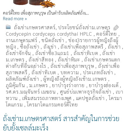
คอร์ดี้ไทย เพื่อสุภาพบุรุษ เป็นตำรับผลิตภัณฑ์ถั่งเ…
Read more »
ถั่งเช่าเกษตรศาสตร์
,
ประโยชน์ถั่งเช่าม.เกษตร
Cordycepin cordyceps cordythai HPLC
,
คอร์ดี้ไทย
,
งานเกษตรแฟร์
,
ชนิดถั่งเช่า
,
ช่อง3รายการผู้หญิงถึงผู้
หญิง
,
ซื้อถั่งเช่า
,
ถังเช่า
,
ถังเช่าเพื่อสุภาพสตรี
,
ถั่งเช่า
,
ถั่งเช่าจักจั่น
,
ถั่งเช่าซื้อ3แถม1
,
ถั่งเช่าทิเบต
,
ถั่งเช่า
ม.เกษตร
,
ถั่งเช่าสีทอง
,
ถั่งเช่าหิมะ
,
ถั่งเช่าเกษตรแตก
ต่างกับที่อื่นอย่างไร
,
ถั่งเช่าเพื่อสุภาพบุรุษ
,
ถั่งเช่าเพื่อ
สุภาพสตรี
,
ถั่่งเช่าทิเบต
,
บทความ
,
ประเภทถั่งเช่า
,
ผลิตภัณฑ์ถั่งเช่า
,
ผู้หญิงถึงผู้หญิงถังเช้าม.เกษตร
,
ภูมิคุ้มกัน
,
ม.เกษตร
,
ยาบำรุงร่างกาย
,
ยาบำรุงฮ่องเต้
,
รศ.ดร.มณจันทร์ เมฆธน
,
ศูนย์บ่มเพาะธุรกิจถั่งเช่า
,
เบา
หวาน
,
เพิ่มสมรรถภาพทางเพศ
,
แคปซูลถั่งเช่า
,
โครมา
โตแกรม
,
โครมาโตแกรมคอร์ดี้ไทย
ถั่งเช่าม.เกษตรศาสตร์ สารสำคัญในการช่วย
ยับยั้งเซลล์มะเร็ง