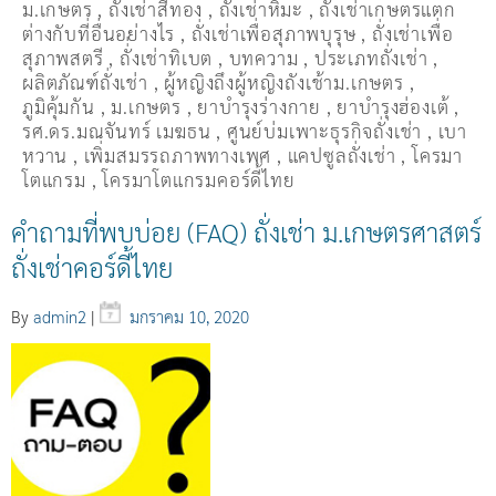
ม.เกษตร
,
ถั่งเช่าสีทอง
,
ถั่งเช่าหิมะ
,
ถั่งเช่าเกษตรแตก
ต่างกับที่อื่นอย่างไร
,
ถั่งเช่าเพื่อสุภาพบุรุษ
,
ถั่งเช่าเพื่อ
สุภาพสตรี
,
ถั่่งเช่าทิเบต
,
บทความ
,
ประเภทถั่งเช่า
,
ผลิตภัณฑ์ถั่งเช่า
,
ผู้หญิงถึงผู้หญิงถังเช้าม.เกษตร
,
ภูมิคุ้มกัน
,
ม.เกษตร
,
ยาบำรุงร่างกาย
,
ยาบำรุงฮ่องเต้
,
รศ.ดร.มณจันทร์ เมฆธน
,
ศูนย์บ่มเพาะธุรกิจถั่งเช่า
,
เบา
หวาน
,
เพิ่มสมรรถภาพทางเพศ
,
แคปซูลถั่งเช่า
,
โครมา
โตแกรม
,
โครมาโตแกรมคอร์ดี้ไทย
คำถามที่พบบ่อย‬ (FAQ) ถั่งเช่า ม.เกษตรศาสตร์
ถั่งเช่าคอร์ดี้ไทย
By
admin2
|
มกราคม 10, 2020