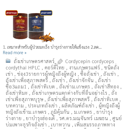
1. เหมาะสำหรับผู้ป่วยมะเร็ง บำรุงร่างกายให้แข็งแรง 2.ลด…
Read more »
ถั่งเช่าเกษตรศาสตร์
Cordycepin cordyceps
cordythai HPLC
,
คอร์ดี้ไทย
,
งานเกษตรแฟร์
,
ชนิดถั่ง
เช่า
,
ช่อง3รายการผู้หญิงถึงผู้หญิง
,
ซื้อถั่งเช่า
,
ถังเช่า
,
ถังเช่าเพื่อสุภาพสตรี
,
ถั่งเช่า
,
ถั่งเช่าจักจั่น
,
ถั่งเช่า
ซื้อ3แถม1
,
ถั่งเช่าทิเบต
,
ถั่งเช่าม.เกษตร
,
ถั่งเช่าสีทอง
,
ถั่งเช่าหิมะ
,
ถั่งเช่าเกษตรแตกต่างกับที่อื่นอย่างไร
,
ถั่ง
เช่าเพื่อสุภาพบุรุษ
,
ถั่งเช่าเพื่อสุภาพสตรี
,
ถั่่งเช่าทิเบต
,
บทความ
,
ประเภทถั่งเช่า
,
ผลิตภัณฑ์ถั่งเช่า
,
ผู้หญิงถึงผู้
หญิงถังเช้าม.เกษตร
,
ภูมิคุ้มกัน
,
ม.เกษตร
,
ยาบำรุง
ร่างกาย
,
ยาบำรุงฮ่องเต้
,
รศ.ดร.มณจันทร์ เมฆธน
,
ศูนย์
บ่มเพาะธุรกิจถั่งเช่า
,
เบาหวาน
,
เพิ่มสมรรถภาพทาง