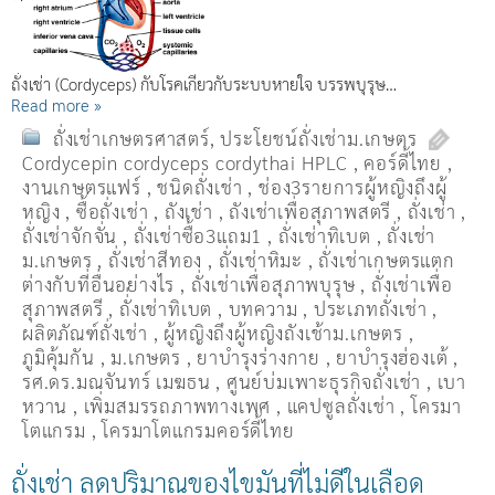
ถั่งเช่า (Cordyceps) กับโรคเกี่ยวกับระบบหายใจ บรรพบุรุษ…
Read more »
ถั่งเช่าเกษตรศาสตร์
,
ประโยชน์ถั่งเช่าม.เกษตร
Cordycepin cordyceps cordythai HPLC
,
คอร์ดี้ไทย
,
งานเกษตรแฟร์
,
ชนิดถั่งเช่า
,
ช่อง3รายการผู้หญิงถึงผู้
หญิง
,
ซื้อถั่งเช่า
,
ถังเช่า
,
ถังเช่าเพื่อสุภาพสตรี
,
ถั่งเช่า
,
ถั่งเช่าจักจั่น
,
ถั่งเช่าซื้อ3แถม1
,
ถั่งเช่าทิเบต
,
ถั่งเช่า
ม.เกษตร
,
ถั่งเช่าสีทอง
,
ถั่งเช่าหิมะ
,
ถั่งเช่าเกษตรแตก
ต่างกับที่อื่นอย่างไร
,
ถั่งเช่าเพื่อสุภาพบุรุษ
,
ถั่งเช่าเพื่อ
สุภาพสตรี
,
ถั่่งเช่าทิเบต
,
บทความ
,
ประเภทถั่งเช่า
,
ผลิตภัณฑ์ถั่งเช่า
,
ผู้หญิงถึงผู้หญิงถังเช้าม.เกษตร
,
ภูมิคุ้มกัน
,
ม.เกษตร
,
ยาบำรุงร่างกาย
,
ยาบำรุงฮ่องเต้
,
รศ.ดร.มณจันทร์ เมฆธน
,
ศูนย์บ่มเพาะธุรกิจถั่งเช่า
,
เบา
หวาน
,
เพิ่มสมรรถภาพทางเพศ
,
แคปซูลถั่งเช่า
,
โครมา
โตแกรม
,
โครมาโตแกรมคอร์ดี้ไทย
ถั่งเช่า ลดปริมาณของไขมันที่ไม่ดีในเลือด