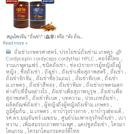
สมุนไพรจีน “ถั่งเช่า” (蟲草) หรือ “ตัง ถั่งเ…
Read more »
ถั่งเช่าเกษตรศาสตร์
,
ประโยชน์ถั่งเช่าม.เกษตร
Cordycepin cordyceps cordythai HPLC
,
คอร์ดี้ไทย
,
งานเกษตรแฟร์
,
ชนิดถั่งเช่า
,
ช่อง3รายการผู้หญิงถึงผู้
หญิง
,
ซื้อถั่งเช่า
,
ถังเช่า
,
ถังเช่าเพื่อสุภาพสตรี
,
ถั่งเช่า
,
ถั่งเช่าจักจั่น
,
ถั่งเช่าซื้อ3แถม1
,
ถั่งเช่าทิเบต
,
ถั่งเช่า
ม.เกษตร
,
ถั่งเช่าสีทอง
,
ถั่งเช่าหิมะ
,
ถั่งเช่าเกษตรแตก
ต่างกับที่อื่นอย่างไร
,
ถั่งเช่าเพื่อสุภาพบุรุษ
,
ถั่งเช่าเพื่อ
สุภาพสตรี
,
ถั่่งเช่าทิเบต
,
บทความ
,
ประเภทถั่งเช่า
,
ผลิตภัณฑ์ถั่งเช่า
,
ผู้หญิงถึงผู้หญิงถังเช้าม.เกษตร
,
ภูมิคุ้มกัน
,
ม.เกษตร
,
ยาบำรุงร่างกาย
,
ยาบำรุงฮ่องเต้
,
รศ.ดร.มณจันทร์ เมฆธน
,
ศูนย์บ่มเพาะธุรกิจถั่งเช่า
,
เบา
หวาน
,
เพิ่มสมรรถภาพทางเพศ
,
แคปซูลถั่งเช่า
,
โครมา
โตแกรม
,
โครมาโตแกรมคอร์ดี้ไทย