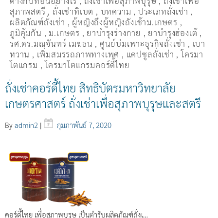
ต่างกับที่อื่นอย่างไร
,
ถั่งเช่าเพื่อสุภาพบุรุษ
,
ถั่งเช่าเพื่อ
สุภาพสตรี
,
ถั่่งเช่าทิเบต
,
บทความ
,
ประเภทถั่งเช่า
,
ผลิตภัณฑ์ถั่งเช่า
,
ผู้หญิงถึงผู้หญิงถังเช้าม.เกษตร
,
ภูมิคุ้มกัน
,
ม.เกษตร
,
ยาบำรุงร่างกาย
,
ยาบำรุงฮ่องเต้
,
รศ.ดร.มณจันทร์ เมฆธน
,
ศูนย์บ่มเพาะธุรกิจถั่งเช่า
,
เบา
หวาน
,
เพิ่มสมรรถภาพทางเพศ
,
แคปซูลถั่งเช่า
,
โครมา
โตแกรม
,
โครมาโตแกรมคอร์ดี้ไทย
ถั่งเช่าคอร์ดี้ไทย สิทธิบัตรมหาวิทยาลัย
เกษตรศาสตร์ ถั่งเช่าเพื่อสุภาพบุรุษและสตรี
By
admin2
|
กุมภาพันธ์ 7, 2020
คอร์ดี้ไทย เพื่อสุภาพบุรุษ เป็นตำรับผลิตภัณฑ์ถั่งเ…