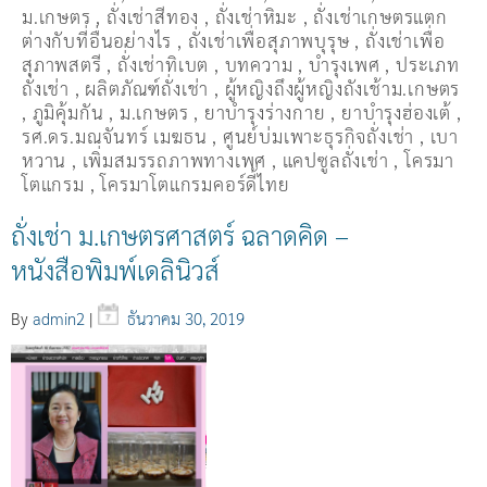
ม.เกษตร
,
ถั่งเช่าสีทอง
,
ถั่งเช่าหิมะ
,
ถั่งเช่าเกษตรแตก
ต่างกับที่อื่นอย่างไร
,
ถั่งเช่าเพื่อสุภาพบุรุษ
,
ถั่งเช่าเพื่อ
สุภาพสตรี
,
ถั่่งเช่าทิเบต
,
บทความ
,
บำรุงเพศ
,
ประเภท
ถั่งเช่า
,
ผลิตภัณฑ์ถั่งเช่า
,
ผู้หญิงถึงผู้หญิงถังเช้าม.เกษตร
,
ภูมิคุ้มกัน
,
ม.เกษตร
,
ยาบำรุงร่างกาย
,
ยาบำรุงฮ่องเต้
,
รศ.ดร.มณจันทร์ เมฆธน
,
ศูนย์บ่มเพาะธุรกิจถั่งเช่า
,
เบา
หวาน
,
เพิ่มสมรรถภาพทางเพศ
,
แคปซูลถั่งเช่า
,
โครมา
โตแกรม
,
โครมาโตแกรมคอร์ดี้ไทย
ถั่งเช่า ม.เกษตรศาสตร์ ฉลาดคิด –
หนังสือพิมพ์เดลินิวส์
By
admin2
|
ธันวาคม 30, 2019