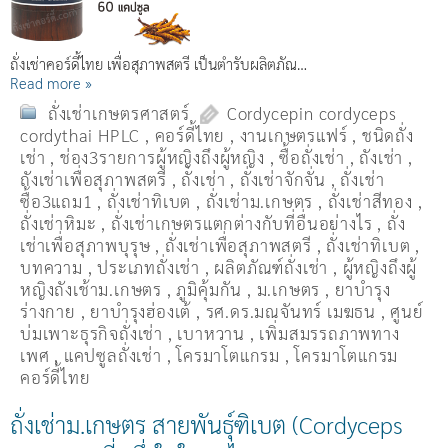
ถั่งเช่าคอร์ดี้ไทย เพื่อสุภาพสตรี เป็นตำรับผลิตภัณ…
Read more »
ถั่งเช่าเกษตรศาสตร์
Cordycepin cordyceps
cordythai HPLC
,
คอร์ดี้ไทย
,
งานเกษตรแฟร์
,
ชนิดถั่ง
เช่า
,
ช่อง3รายการผู้หญิงถึงผู้หญิง
,
ซื้อถั่งเช่า
,
ถังเช่า
,
ถังเช่าเพื่อสุภาพสตรี
,
ถั่งเช่า
,
ถั่งเช่าจักจั่น
,
ถั่งเช่า
ซื้อ3แถม1
,
ถั่งเช่าทิเบต
,
ถั่งเช่าม.เกษตร
,
ถั่งเช่าสีทอง
,
ถั่งเช่าหิมะ
,
ถั่งเช่าเกษตรแตกต่างกับที่อื่นอย่างไร
,
ถั่ง
เช่าเพื่อสุภาพบุรุษ
,
ถั่งเช่าเพื่อสุภาพสตรี
,
ถั่่งเช่าทิเบต
,
บทความ
,
ประเภทถั่งเช่า
,
ผลิตภัณฑ์ถั่งเช่า
,
ผู้หญิงถึงผู้
หญิงถังเช้าม.เกษตร
,
ภูมิคุ้มกัน
,
ม.เกษตร
,
ยาบำรุง
ร่างกาย
,
ยาบำรุงฮ่องเต้
,
รศ.ดร.มณจันทร์ เมฆธน
,
ศูนย์
บ่มเพาะธุรกิจถั่งเช่า
,
เบาหวาน
,
เพิ่มสมรรถภาพทาง
เพศ
,
แคปซูลถั่งเช่า
,
โครมาโตแกรม
,
โครมาโตแกรม
คอร์ดี้ไทย
ถั่งเช่าม.เกษตร สายพันธุ์ฑิเบต (Cordyceps