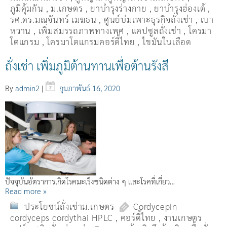
ภูมิคุ้มกัน
,
ม.เกษตร
,
ยาบำรุงร่างกาย
,
ยาบำรุงฮ่องเต้
,
รศ.ดร.มณจันทร์ เมฆธน
,
ศูนย์บ่มเพาะธุรกิจถั่งเช่า
,
เบา
หวาน
,
เพิ่มสมรรถภาพทางเพศ
,
แคปซูลถั่งเช่า
,
โครมา
โตแกรม
,
โครมาโตแกรมคอร์ดี้ไทย
,
ไขมันในเลือด
ถั่งเช่า เพิ่มภูมิต้านทานเพื่อต้านรังสี
By
admin2
|
กุมภาพันธ์ 16, 2020
ปัจจุบันอัตราการเกิดโรคมะเร็งชนิดต่าง ๆ และโรคที่เกี่ยว…
Read more »
ประโยชน์ถั่งเช่าม.เกษตร
Cordycepin
cordyceps cordythai HPLC
,
คอร์ดี้ไทย
,
งานเกษตร