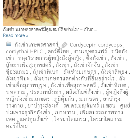
ถั่งเช่า ม.เกษตรศาสตร์มีคุณสมบัติอย่างไร? – เป็นถ…
Read more »
ถั่งเช่าเกษตรศาสตร์
Cordycepin cordyceps
cordythai HPLC
,
คอร์ดี้ไทย
,
งานเกษตรแฟร์
,
ชนิดถั่ง
เช่า
,
ช่อง3รายการผู้หญิงถึงผู้หญิง
,
ซื้อถั่งเช่า
,
ถังเช่า
,
ถังเช่าเพื่อสุภาพสตรี
,
ถั่งเช่า
,
ถั่งเช่าจักจั่น
,
ถั่งเช่า
ซื้อ3แถม1
,
ถั่งเช่าทิเบต
,
ถั่งเช่าม.เกษตร
,
ถั่งเช่าสีทอง
,
ถั่งเช่าหิมะ
,
ถั่งเช่าเกษตรแตกต่างกับที่อื่นอย่างไร
,
ถั่ง
เช่าเพื่อสุภาพบุรุษ
,
ถั่งเช่าเพื่อสุภาพสตรี
,
ถั่่งเช่าทิเบต
,
บทความ
,
ประเภทถั่งเช่า
,
ผลิตภัณฑ์ถั่งเช่า
,
ผู้หญิงถึงผู้
หญิงถังเช้าม.เกษตร
,
ภูมิคุ้มกัน
,
ม.เกษตร
,
ยาบำรุง
ร่างกาย
,
ยาบำรุงฮ่องเต้
,
รศ.ดร.มณจันทร์ เมฆธน
,
ศูนย์
บ่มเพาะธุรกิจถั่งเช่า
,
เบาหวาน
,
เพิ่มสมรรถภาพทาง
เพศ
,
แคปซูลถั่งเช่า
,
โครมาโตแกรม
,
โครมาโตแกรม
คอร์ดี้ไทย