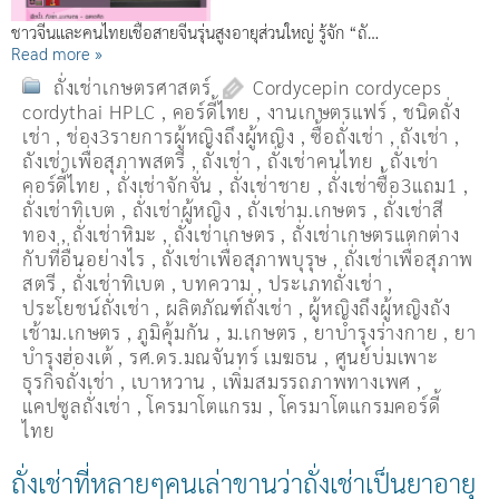
ชาวจีนและคนไทยเชื้อสายจีนรุ่นสูงอายุส่วนใหญ่ รู้จัก “ถั…
Read more »
ถั่งเช่าเกษตรศาสตร์
Cordycepin cordyceps
cordythai HPLC
,
คอร์ดี้ไทย
,
งานเกษตรแฟร์
,
ชนิดถั่ง
เช่า
,
ช่อง3รายการผู้หญิงถึงผู้หญิง
,
ซื้อถั่งเช่า
,
ถังเช่า
,
ถังเช่าเพื่อสุภาพสตรี
,
ถั่งเช่า
,
ถั่งเช่าคนไทย
,
ถั่งเช่า
คอร์ดี้ไทย
,
ถั่งเช่าจักจั่น
,
ถั่งเช่าชาย
,
ถั่งเช่าซื้อ3แถม1
,
ถั่งเช่าทิเบต
,
ถั่งเช่าผู้หญิง
,
ถั่งเช่าม.เกษตร
,
ถั่งเช่าสี
ทอง
,
ถั่งเช่าหิมะ
,
ถั่งเช่าเกษตร
,
ถั่งเช่าเกษตรแตกต่าง
กับที่อื่นอย่างไร
,
ถั่งเช่าเพื่อสุภาพบุรุษ
,
ถั่งเช่าเพื่อสุภาพ
สตรี
,
ถั่่งเช่าทิเบต
,
บทความ
,
ประเภทถั่งเช่า
,
ประโยชน์ถั่งเช่า
,
ผลิตภัณฑ์ถั่งเช่า
,
ผู้หญิงถึงผู้หญิงถัง
เช้าม.เกษตร
,
ภูมิคุ้มกัน
,
ม.เกษตร
,
ยาบำรุงร่างกาย
,
ยา
บำรุงฮ่องเต้
,
รศ.ดร.มณจันทร์ เมฆธน
,
ศูนย์บ่มเพาะ
ธุรกิจถั่งเช่า
,
เบาหวาน
,
เพิ่มสมรรถภาพทางเพศ
,
แคปซูลถั่งเช่า
,
โครมาโตแกรม
,
โครมาโตแกรมคอร์ดี้
ไทย
ถั่งเช่าที่หลายๆคนเล่าขานว่าถั่งเช่าเป็นยาอายุ