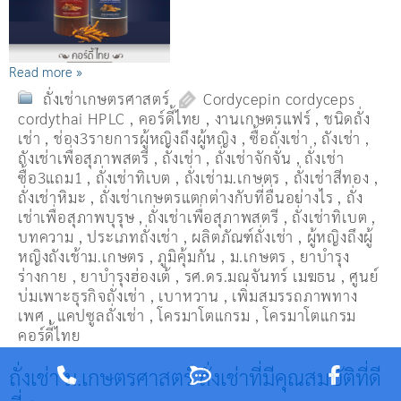
Read more »
ถั่งเช่าเกษตรศาสตร์
Cordycepin cordyceps
cordythai HPLC
,
คอร์ดี้ไทย
,
งานเกษตรแฟร์
,
ชนิดถั่ง
เช่า
,
ช่อง3รายการผู้หญิงถึงผู้หญิง
,
ซื้อถั่งเช่า
,
ถังเช่า
,
ถังเช่าเพื่อสุภาพสตรี
,
ถั่งเช่า
,
ถั่งเช่าจักจั่น
,
ถั่งเช่า
ซื้อ3แถม1
,
ถั่งเช่าทิเบต
,
ถั่งเช่าม.เกษตร
,
ถั่งเช่าสีทอง
,
ถั่งเช่าหิมะ
,
ถั่งเช่าเกษตรแตกต่างกับที่อื่นอย่างไร
,
ถั่ง
เช่าเพื่อสุภาพบุรุษ
,
ถั่งเช่าเพื่อสุภาพสตรี
,
ถั่่งเช่าทิเบต
,
บทความ
,
ประเภทถั่งเช่า
,
ผลิตภัณฑ์ถั่งเช่า
,
ผู้หญิงถึงผู้
หญิงถังเช้าม.เกษตร
,
ภูมิคุ้มกัน
,
ม.เกษตร
,
ยาบำรุง
ร่างกาย
,
ยาบำรุงฮ่องเต้
,
รศ.ดร.มณจันทร์ เมฆธน
,
ศูนย์
บ่มเพาะธุรกิจถั่งเช่า
,
เบาหวาน
,
เพิ่มสมรรถภาพทาง
เพศ
,
แคปซูลถั่งเช่า
,
โครมาโตแกรม
,
โครมาโตแกรม
คอร์ดี้ไทย
ถั่งเช่า ม.เกษตรศาสตร์ ถั่งเช่าที่มีคุณสมบัติที่ดี