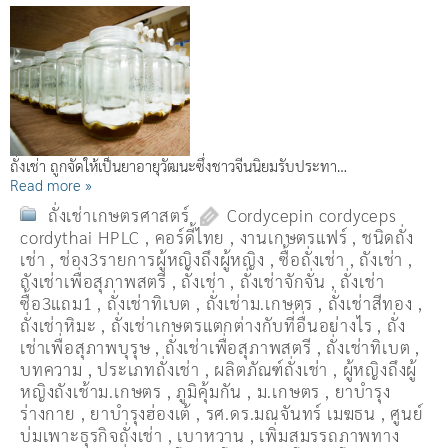
ถั่งเช่า ถูกจัดให้เป็นยาอายุวัฒนะซึ่งชาวจีนนิยมรับประทา…
Read more »
ถั่งเช่าเกษตรศาสตร์
Cordycepin cordyceps
cordythai HPLC
,
คอร์ดี้ไทย
,
งานเกษตรแฟร์
,
ชนิดถั่ง
เช่า
,
ช่อง3รายการผู้หญิงถึงผู้หญิง
,
ซื้อถั่งเช่า
,
ถังเช่า
,
ถังเช่าเพื่อสุภาพสตรี
,
ถั่งเช่า
,
ถั่งเช่าจักจั่น
,
ถั่งเช่า
ซื้อ3แถม1
,
ถั่งเช่าทิเบต
,
ถั่งเช่าม.เกษตร
,
ถั่งเช่าสีทอง
,
ถั่งเช่าหิมะ
,
ถั่งเช่าเกษตรแตกต่างกับที่อื่นอย่างไร
,
ถั่ง
เช่าเพื่อสุภาพบุรุษ
,
ถั่งเช่าเพื่อสุภาพสตรี
,
ถั่่งเช่าทิเบต
,
บทความ
,
ประเภทถั่งเช่า
,
ผลิตภัณฑ์ถั่งเช่า
,
ผู้หญิงถึงผู้
หญิงถังเช้าม.เกษตร
,
ภูมิคุ้มกัน
,
ม.เกษตร
,
ยาบำรุง
ร่างกาย
,
ยาบำรุงฮ่องเต้
,
รศ.ดร.มณจันทร์ เมฆธน
,
ศูนย์
บ่มเพาะธุรกิจถั่งเช่า
,
เบาหวาน
,
เพิ่มสมรรถภาพทาง