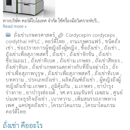
ทางบริษัท คอร์ดี้ไบโอเทค จำกัด ใช้ครื่องมือวิเคราะห์ปริ…
Read more »
ถั่งเช่าเกษตรศาสตร์
Cordycepin cordyceps
cordythai HPLC
,
คอร์ดี้ไทย
,
งานเกษตรแฟร์
,
ชนิดถั่ง
เช่า
,
ช่อง3รายการผู้หญิงถึงผู้หญิง
,
ซื้อถั่งเช่า
,
ถังเช่า
,
ถังเช่าเพื่อสุภาพสตรี
,
ถั่งเช่า
,
ถั่งเช่าจักจั่น
,
ถั่งเช่า
ซื้อ3แถม1
,
ถั่งเช่าทิเบต
,
ถั่งเช่าม.เกษตร
,
ถั่งเช่าสีทอง
,
ถั่งเช่าหิมะ
,
ถั่งเช่าเกษตรแตกต่างกับที่อื่นอย่างไร
,
ถั่ง
เช่าเพื่อสุภาพบุรุษ
,
ถั่งเช่าเพื่อสุภาพสตรี
,
ถั่่งเช่าทิเบต
,
บทความ
,
ประเภทถั่งเช่า
,
ผลิตภัณฑ์ถั่งเช่า
,
ผู้หญิงถึงผู้
หญิงถังเช้าม.เกษตร
,
ภูมิคุ้มกัน
,
ม.เกษตร
,
ยาบำรุง
ร่างกาย
,
ยาบำรุงฮ่องเต้
,
รศ.ดร.มณจันทร์ เมฆธน
,
ศูนย์
บ่มเพาะธุรกิจถั่งเช่า
,
เบาหวาน
,
เพิ่มสมรรถภาพทาง
เพศ
,
แคปซูลถั่งเช่า
,
โครมาโตแกรม
,
โครมาโตแกรม
คอร์ดี้ไทย
ถั่งเช่า คืออะไร