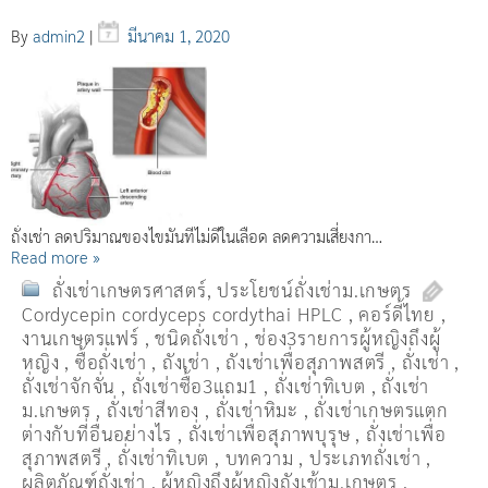
By
admin2
|
มีนาคม 1, 2020
ถั่งเช่า ลดปริมาณของไขมันที่ไม่ดีในเลือด ลดความเสี่ยงกา…
Read more »
ถั่งเช่าเกษตรศาสตร์
,
ประโยชน์ถั่งเช่าม.เกษตร
Cordycepin cordyceps cordythai HPLC
,
คอร์ดี้ไทย
,
งานเกษตรแฟร์
,
ชนิดถั่งเช่า
,
ช่อง3รายการผู้หญิงถึงผู้
หญิง
,
ซื้อถั่งเช่า
,
ถังเช่า
,
ถังเช่าเพื่อสุภาพสตรี
,
ถั่งเช่า
,
ถั่งเช่าจักจั่น
,
ถั่งเช่าซื้อ3แถม1
,
ถั่งเช่าทิเบต
,
ถั่งเช่า
ม.เกษตร
,
ถั่งเช่าสีทอง
,
ถั่งเช่าหิมะ
,
ถั่งเช่าเกษตรแตก
ต่างกับที่อื่นอย่างไร
,
ถั่งเช่าเพื่อสุภาพบุรุษ
,
ถั่งเช่าเพื่อ
สุภาพสตรี
,
ถั่่งเช่าทิเบต
,
บทความ
,
ประเภทถั่งเช่า
,
ผลิตภัณฑ์ถั่งเช่า
,
ผู้หญิงถึงผู้หญิงถังเช้าม.เกษตร
,