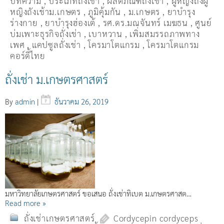
บทความ
,
ประเภทถั่งเช่า
,
ผลิตภัณฑ์ถั่งเช่า
,
ผู้หญิงถึงผู้
หญิงถังเช้าม.เกษตร
,
ภูมิคุ้มกัน
,
ม.เกษตร
,
ยาบำรุง
ร่างกาย
,
ยาบำรุงฮ่องเต้
,
รศ.ดร.มณจันทร์ เมฆธน
,
ศูนย์
บ่มเพาะธุรกิจถั่งเช่า
,
เบาหวาน
,
เพิ่มสมรรถภาพทาง
เพศ
,
แคปซูลถั่งเช่า
,
โครมาโตแกรม
,
โครมาโตแกรม
คอร์ดี้ไทย
ถั่งเช่า ม.เกษตรศาสตร์
By
admin
|
ธันวาคม 26, 2019
มหาวิทยาลัยเกษตรศาสตร์ ขอเสนอ ถั่งเช่าทิเบต ม.เกษตรศาสต…
Read more »
ถั่งเช่าเกษตรศาสตร์
Cordycepin cordyceps