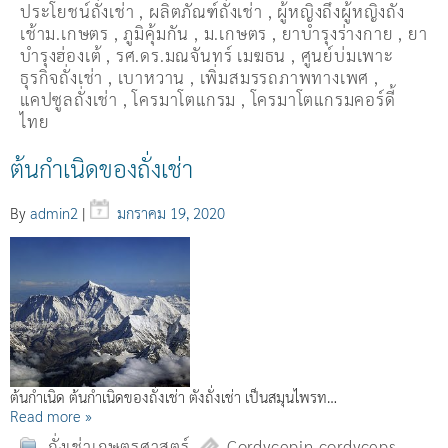
ประโยชน์ถั่งเช่า
,
ผลิตภัณฑ์ถั่งเช่า
,
ผู้หญิงถึงผู้หญิงถัง
เช้าม.เกษตร
,
ภูมิคุ้มกัน
,
ม.เกษตร
,
ยาบำรุงร่างกาย
,
ยา
บำรุงฮ่องเต้
,
รศ.ดร.มณจันทร์ เมฆธน
,
ศูนย์บ่มเพาะ
ธุรกิจถั่งเช่า
,
เบาหวาน
,
เพิ่มสมรรถภาพทางเพศ
,
แคปซูลถั่งเช่า
,
โครมาโตแกรม
,
โครมาโตแกรมคอร์ดี้
ไทย
ต้นกำเนิดของถั่งเช่า
By
admin2
|
มกราคม 19, 2020
ต้นกำเนิด ต้นกำเนิดของถั่งเช่า ตังถั่งเช่า เป็นสมุนไพรท…
Read more »
ถั่งเช่าเกษตรศาสตร์
Cordycepin cordyceps