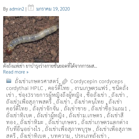
By
admin2
|
มกราคม 19, 2020
ตังถั่งแห่เช่า ยาบำรุงร่างกายชั้นยอดที่ได้จากการผส…
Read more »
ถั่งเช่าเกษตรศาสตร์
Cordycepin cordyceps
cordythai HPLC
,
คอร์ดี้ไทย
,
งานเกษตรแฟร์
,
ชนิดถั่ง
เช่า
,
ช่อง3รายการผู้หญิงถึงผู้หญิง
,
ซื้อถั่งเช่า
,
ถังเช่า
,
ถังเช่าเพื่อสุภาพสตรี
,
ถั่งเช่า
,
ถั่งเช่าคนไทย
,
ถั่งเช่า
คอร์ดี้ไทย
,
ถั่งเช่าจักจั่น
,
ถั่งเช่าชาย
,
ถั่งเช่าซื้อ3แถม1
,
ถั่งเช่าทิเบต
,
ถั่งเช่าผู้หญิง
,
ถั่งเช่าม.เกษตร
,
ถั่งเช่าสี
ทอง
,
ถั่งเช่าหิมะ
,
ถั่งเช่าเกษตร
,
ถั่งเช่าเกษตรแตกต่าง
กับที่อื่นอย่างไร
,
ถั่งเช่าเพื่อสุภาพบุรุษ
,
ถั่งเช่าเพื่อสุภาพ
สตรี
,
ถั่่งเช่าทิเบต
,
บทความ
,
ประเภทถั่งเช่า
,