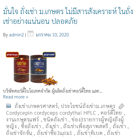
มั่นใจ ถั่งเช่า ม.เกษตร ไม่มีสารสังเคราะห์ ในถั่ง
เช่าอย่างแน่นอน ปลอดภัย
By
admin2
|
มกราคม 10, 2020
บริษัทคอร์ดี้ไบโอเทคจำกัด ผู้ผลิตถั่งเช่าคอร์ดี้ไทย และ…
Read more »
ถั่งเช่าเกษตรศาสตร์
,
ประโยชน์ถั่งเช่าม.เกษตร
Cordycepin cordyceps cordythai HPLC
,
คอร์ดี้ไทย
,
งานเกษตรแฟร์
,
ชนิดถั่งเช่า
,
ช่อง3รายการผู้หญิงถึงผู้
หญิง
,
ซื้อถั่งเช่า
,
ถังเช่า
,
ถังเช่าเพื่อสุภาพสตรี
,
ถั่งเช่า
,
ถั่งเช่าจักจั่น
,
ถั่งเช่าซื้อ3แถม1
,
ถั่งเช่าทิเบต
,
ถั่งเช่า