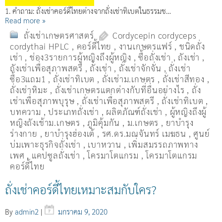
1. คำถาม: ถั่งเช่าคอร์ดี้ไทยต่างจากถั่งเช่าทิเบตในธรรมช…
Read more »
ถั่งเช่าเกษตรศาสตร์
Cordycepin cordyceps
cordythai HPLC
,
คอร์ดี้ไทย
,
งานเกษตรแฟร์
,
ชนิดถั่ง
เช่า
,
ช่อง3รายการผู้หญิงถึงผู้หญิง
,
ซื้อถั่งเช่า
,
ถังเช่า
,
ถังเช่าเพื่อสุภาพสตรี
,
ถั่งเช่า
,
ถั่งเช่าจักจั่น
,
ถั่งเช่า
ซื้อ3แถม1
,
ถั่งเช่าทิเบต
,
ถั่งเช่าม.เกษตร
,
ถั่งเช่าสีทอง
,
ถั่งเช่าหิมะ
,
ถั่งเช่าเกษตรแตกต่างกับที่อื่นอย่างไร
,
ถั่ง
เช่าเพื่อสุภาพบุรุษ
,
ถั่งเช่าเพื่อสุภาพสตรี
,
ถั่่งเช่าทิเบต
,
บทความ
,
ประเภทถั่งเช่า
,
ผลิตภัณฑ์ถั่งเช่า
,
ผู้หญิงถึงผู้
หญิงถังเช้าม.เกษตร
,
ภูมิคุ้มกัน
,
ม.เกษตร
,
ยาบำรุง
ร่างกาย
,
ยาบำรุงฮ่องเต้
,
รศ.ดร.มณจันทร์ เมฆธน
,
ศูนย์
บ่มเพาะธุรกิจถั่งเช่า
,
เบาหวาน
,
เพิ่มสมรรถภาพทาง
เพศ
,
แคปซูลถั่งเช่า
,
โครมาโตแกรม
,
โครมาโตแกรม
คอร์ดี้ไทย
ถั่งเช่าคอร์ดี้ไทยเหมาะสมกับใคร?
By
admin2
|
มกราคม 9, 2020