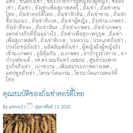
แฟร์
,
ชนิดถั่งเช่า
,
ช่อง3รายการผู้หญิงถึงผู้หญิง
,
ซื้อถั่ง
เช่า
,
ถังเช่า
,
ถังเช่าเพื่อสุภาพสตรี
,
ถั่งเช่า
,
ถั่งเช่าคน
ไทย
,
ถั่งเช่าคอร์ดี้ไทย
,
ถั่งเช่าจักจั่น
,
ถั่งเช่าชาย
,
ถั่งเช่า
ซื้อ3แถม1
,
ถั่งเช่าทิเบต
,
ถั่งเช่าผู้หญิง
,
ถั่งเช่าม.เกษตร
,
ถั่งเช่าสีทอง
,
ถั่งเช่าหิมะ
,
ถั่งเช่าเกษตร
,
ถั่งเช่าเกษตร
แตกต่างกับที่อื่นอย่างไร
,
ถั่งเช่าเพื่อสุภาพบุรุษ
,
ถั่งเช่า
เพื่อสุภาพสตรี
,
ถั่่งเช่าทิเบต
,
บทความ
,
ประเภทถั่งเช่า
,
ประโยชน์ถั่งเช่า
,
ผลิตภัณฑ์ถั่งเช่า
,
ผู้หญิงถึงผู้หญิงถัง
เช้าม.เกษตร
,
ภูมิคุ้มกัน
,
ม.เกษตร
,
ยาบำรุงร่างกาย
,
ยา
บำรุงฮ่องเต้
,
รศ.ดร.มณจันทร์ เมฆธน
,
ศูนย์บ่มเพาะ
ธุรกิจถั่งเช่า
,
เบาหวาน
,
เพิ่มสมรรถภาพทางเพศ
,
แคปซูลถั่งเช่า
,
โครมาโตแกรม
,
โครมาโตแกรมคอร์ดี้
ไทย
คุณสมบัติของถั่งเช่าคอร์ดี้ไทย
By
admin2
|
กุมภาพันธ์ 13, 2020