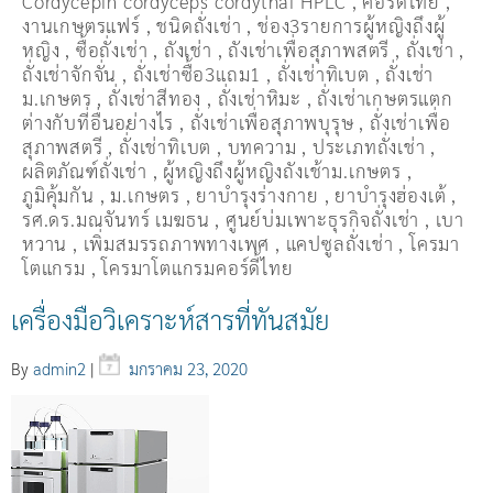
Cordycepin cordyceps cordythai HPLC
,
คอร์ดี้ไทย
,
งานเกษตรแฟร์
,
ชนิดถั่งเช่า
,
ช่อง3รายการผู้หญิงถึงผู้
หญิง
,
ซื้อถั่งเช่า
,
ถังเช่า
,
ถังเช่าเพื่อสุภาพสตรี
,
ถั่งเช่า
,
ถั่งเช่าจักจั่น
,
ถั่งเช่าซื้อ3แถม1
,
ถั่งเช่าทิเบต
,
ถั่งเช่า
ม.เกษตร
,
ถั่งเช่าสีทอง
,
ถั่งเช่าหิมะ
,
ถั่งเช่าเกษตรแตก
ต่างกับที่อื่นอย่างไร
,
ถั่งเช่าเพื่อสุภาพบุรุษ
,
ถั่งเช่าเพื่อ
สุภาพสตรี
,
ถั่่งเช่าทิเบต
,
บทความ
,
ประเภทถั่งเช่า
,
ผลิตภัณฑ์ถั่งเช่า
,
ผู้หญิงถึงผู้หญิงถังเช้าม.เกษตร
,
ภูมิคุ้มกัน
,
ม.เกษตร
,
ยาบำรุงร่างกาย
,
ยาบำรุงฮ่องเต้
,
รศ.ดร.มณจันทร์ เมฆธน
,
ศูนย์บ่มเพาะธุรกิจถั่งเช่า
,
เบา
หวาน
,
เพิ่มสมรรถภาพทางเพศ
,
แคปซูลถั่งเช่า
,
โครมา
โตแกรม
,
โครมาโตแกรมคอร์ดี้ไทย
เครื่องมือวิเคราะห์สารที่ทันสมัย
By
admin2
|
มกราคม 23, 2020