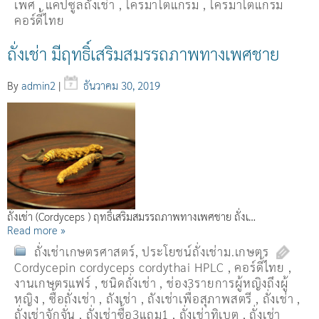
เพศ
,
แคปซูลถั่งเช่า
,
โครมาโตแกรม
,
โครมาโตแกรม
คอร์ดี้ไทย
ถั่งเช่า มีฤทธิ์เสริมสมรรถภาพทางเพศชาย
By
admin2
|
ธันวาคม 30, 2019
ถั่งเช่า (Cordyceps ) ฤทธิ์เสริมสมรรถภาพทางเพศชาย ถั่งเ…
Read more »
ถั่งเช่าเกษตรศาสตร์
,
ประโยชน์ถั่งเช่าม.เกษตร
Cordycepin cordyceps cordythai HPLC
,
คอร์ดี้ไทย
,
งานเกษตรแฟร์
,
ชนิดถั่งเช่า
,
ช่อง3รายการผู้หญิงถึงผู้
หญิง
,
ซื้อถั่งเช่า
,
ถังเช่า
,
ถังเช่าเพื่อสุภาพสตรี
,
ถั่งเช่า
,
ถั่งเช่าจักจั่น
,
ถั่งเช่าซื้อ3แถม1
,
ถั่งเช่าทิเบต
,
ถั่งเช่า