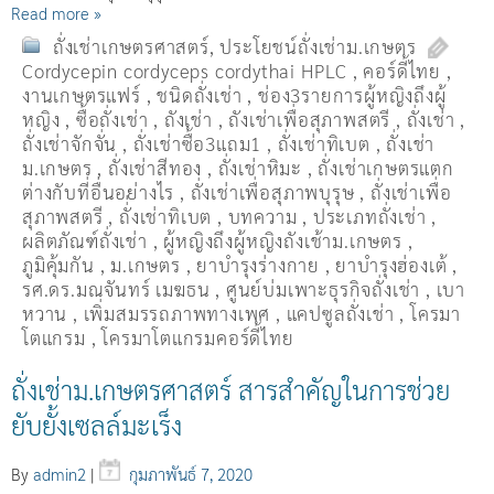
Read more »
ถั่งเช่าเกษตรศาสตร์
,
ประโยชน์ถั่งเช่าม.เกษตร
Cordycepin cordyceps cordythai HPLC
,
คอร์ดี้ไทย
,
งานเกษตรแฟร์
,
ชนิดถั่งเช่า
,
ช่อง3รายการผู้หญิงถึงผู้
หญิง
,
ซื้อถั่งเช่า
,
ถังเช่า
,
ถังเช่าเพื่อสุภาพสตรี
,
ถั่งเช่า
,
ถั่งเช่าจักจั่น
,
ถั่งเช่าซื้อ3แถม1
,
ถั่งเช่าทิเบต
,
ถั่งเช่า
ม.เกษตร
,
ถั่งเช่าสีทอง
,
ถั่งเช่าหิมะ
,
ถั่งเช่าเกษตรแตก
ต่างกับที่อื่นอย่างไร
,
ถั่งเช่าเพื่อสุภาพบุรุษ
,
ถั่งเช่าเพื่อ
สุภาพสตรี
,
ถั่่งเช่าทิเบต
,
บทความ
,
ประเภทถั่งเช่า
,
ผลิตภัณฑ์ถั่งเช่า
,
ผู้หญิงถึงผู้หญิงถังเช้าม.เกษตร
,
ภูมิคุ้มกัน
,
ม.เกษตร
,
ยาบำรุงร่างกาย
,
ยาบำรุงฮ่องเต้
,
รศ.ดร.มณจันทร์ เมฆธน
,
ศูนย์บ่มเพาะธุรกิจถั่งเช่า
,
เบา
หวาน
,
เพิ่มสมรรถภาพทางเพศ
,
แคปซูลถั่งเช่า
,
โครมา
โตแกรม
,
โครมาโตแกรมคอร์ดี้ไทย
ถั่งเช่าม.เกษตรศาสตร์ สารสำคัญในการช่วย
ยับยั้งเซลล์มะเร็ง
By
admin2
|
กุมภาพันธ์ 7, 2020