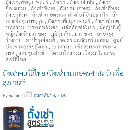
ถังเช่าเพื่อสุภาพสตรี
,
ถั่งเช่า
,
ถั่งเช่าจักจั่น
,
ถั่งเช่า
ซื้อ3แถม1
,
ถั่งเช่าทิเบต
,
ถั่งเช่าม.เกษตร
,
ถั่งเช่าสีทอง
,
ถั่งเช่าหิมะ
,
ถั่งเช่าเกษตรแตกต่างกับที่อื่นอย่างไร
,
ถั่ง
เช่าเพื่อสุภาพบุรุษ
,
ถั่งเช่าเพื่อสุภาพสตรี
,
ถั่่งเช่าทิเบต
,
บทความ
,
ประเภทถั่งเช่า
,
ผลิตภัณฑ์ถั่งเช่า
,
ผู้หญิงถึงผู้
หญิงถังเช้าม.เกษตร
,
ภูมิคุ้มกัน
,
ม.เกษตร
,
ยาบำรุง
ร่างกาย
,
ยาบำรุงฮ่องเต้
,
รศ.ดร.มณจันทร์ เมฆธน
,
ศูนย์
บ่มเพาะธุรกิจถั่งเช่า
,
เบาหวาน
,
เพิ่มสมรรถภาพทาง
เพศ
,
แคปซูลถั่งเช่า
,
โครมาโตแกรม
,
โครมาโตแกรม
คอร์ดี้ไทย
ถั่งเช่าคอร์ดี้ไทย (ถั่งเช่า ม.เกษตรศาสตร์) เพื่อ
สุภาสตรี
By
admin2
|
กุมภาพันธ์ 4, 2020