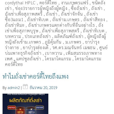
cordythai HPLC
,
คอร์ดี้ไทย
,
งานเกษตรแฟร์
,
ชนิดถั่ง
เช่า
,
ช่อง3รายการผู้หญิงถึงผู้หญิง
,
ซื้อถั่งเช่า
,
ถังเช่า
,
ถังเช่าเพื่อสุภาพสตรี
,
ถั่งเช่า
,
ถั่งเช่าจักจั่น
,
ถั่งเช่า
ซื้อ3แถม1
,
ถั่งเช่าทิเบต
,
ถั่งเช่าม.เกษตร
,
ถั่งเช่าสีทอง
,
ถั่งเช่าหิมะ
,
ถั่งเช่าเกษตรแตกต่างกับที่อื่นอย่างไร
,
ถั่ง
เช่าเพื่อสุภาพบุรุษ
,
ถั่งเช่าเพื่อสุภาพสตรี
,
ถั่่งเช่าทิเบต
,
บทความ
,
ประเภทถั่งเช่า
,
ผลิตภัณฑ์ถั่งเช่า
,
ผู้หญิงถึงผู้
หญิงถังเช้าม.เกษตร
,
ภูมิคุ้มกัน
,
ม.เกษตร
,
ยาบำรุง
ร่างกาย
,
ยาบำรุงฮ่องเต้
,
รศ.ดร.มณจันทร์ เมฆธน
,
ศูนย์
บ่มเพาะธุรกิจถั่งเช่า
,
เบาหวาน
,
เพิ่มสมรรถภาพทาง
เพศ
,
แคปซูลถั่งเช่า
,
โครมาโตแกรม
,
โครมาโตแกรม
คอร์ดี้ไทย
ทำไมถั่งเช่าคอร์ดี้ไทยถึงแพง
By
admin2
|
ธันวาคม 20, 2019