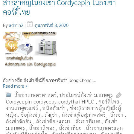
สารสำคัญในถั่งเช่า Cordycepin ในถั่งเช่า
คอร์ดี้ไทย
By
admin2
|
กุมภาพันธ์ 8, 2020
ถั่งเช่า หรือ ถ้่งเฉ้า ซึ่งมีชื่อภาษาจีนว่า Dong Chong …
Read more »
ถั่งเช่าเกษตรศาสตร์
,
ประโยชน์ถั่งเช่าม.เกษตร
Cordycepin cordyceps cordythai HPLC
,
คอร์ดี้ไทย
,
งานเกษตรแฟร์
,
ชนิดถั่งเช่า
,
ช่อง3รายการผู้หญิงถึงผู้
หญิง
,
ซื้อถั่งเช่า
,
ถังเช่า
,
ถังเช่าเพื่อสุภาพสตรี
,
ถั่งเช่า
,
ถั่งเช่าจักจั่น
,
ถั่งเช่าซื้อ3แถม1
,
ถั่งเช่าทิเบต
,
ถั่งเช่า
ม.เกษตร
,
ถั่งเช่าสีทอง
,
ถั่งเช่าหิมะ
,
ถั่งเช่าเกษตรแตก