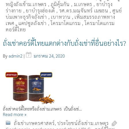
หญิงถังเช้าม.เกษตร
,
ภูมิคุ้มกัน
,
ม.เกษตร
,
ยาบำรุง
ร่างกาย
,
ยาบำรุงฮ่องเต้
,
รศ.ดร.มณจันทร์ เมฆธน
,
ศูนย์
บ่มเพาะธุรกิจถั่งเช่า
,
เบาหวาน
,
เพิ่มสมรรถภาพทาง
เพศ
,
แคปซูลถั่งเช่า
,
โครมาโตแกรม
,
โครมาโตแกรม
คอร์ดี้ไทย
ถั่งเช่าคอร์ดี้ไทยแตกต่างกับถั่งเช่าที่อื่นอย่างไร?
By
admin2
|
มกราคม 24, 2020
ถั่งเช่าคอร์ดี้ไทยหรือถั่งเช่าม.เกษตร เป็นถั่งเช่…
Read more »
ถั่งเช่าเกษตรศาสตร์
,
ประโยชน์ถั่งเช่าม.เกษตร