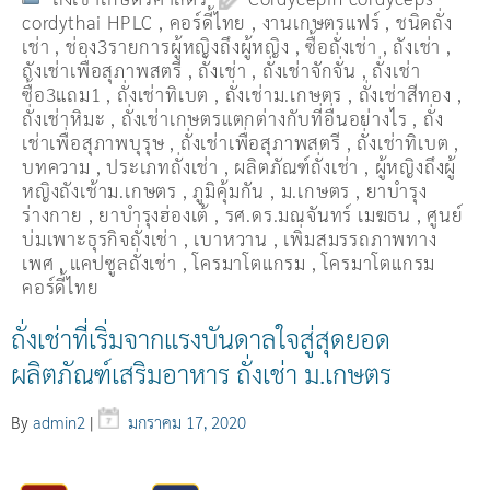
cordythai HPLC
,
คอร์ดี้ไทย
,
งานเกษตรแฟร์
,
ชนิดถั่ง
เช่า
,
ช่อง3รายการผู้หญิงถึงผู้หญิง
,
ซื้อถั่งเช่า
,
ถังเช่า
,
ถังเช่าเพื่อสุภาพสตรี
,
ถั่งเช่า
,
ถั่งเช่าจักจั่น
,
ถั่งเช่า
ซื้อ3แถม1
,
ถั่งเช่าทิเบต
,
ถั่งเช่าม.เกษตร
,
ถั่งเช่าสีทอง
,
ถั่งเช่าหิมะ
,
ถั่งเช่าเกษตรแตกต่างกับที่อื่นอย่างไร
,
ถั่ง
เช่าเพื่อสุภาพบุรุษ
,
ถั่งเช่าเพื่อสุภาพสตรี
,
ถั่่งเช่าทิเบต
,
บทความ
,
ประเภทถั่งเช่า
,
ผลิตภัณฑ์ถั่งเช่า
,
ผู้หญิงถึงผู้
หญิงถังเช้าม.เกษตร
,
ภูมิคุ้มกัน
,
ม.เกษตร
,
ยาบำรุง
ร่างกาย
,
ยาบำรุงฮ่องเต้
,
รศ.ดร.มณจันทร์ เมฆธน
,
ศูนย์
บ่มเพาะธุรกิจถั่งเช่า
,
เบาหวาน
,
เพิ่มสมรรถภาพทาง
เพศ
,
แคปซูลถั่งเช่า
,
โครมาโตแกรม
,
โครมาโตแกรม
คอร์ดี้ไทย
ถั่งเช่าที่เริ่มจากแรงบันดาลใจสู่สุดยอด
ผลิตภัณฑ์เสริมอาหาร ถั่งเช่า ม.เกษตร
By
admin2
|
มกราคม 17, 2020