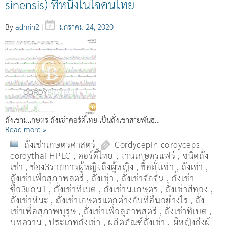
sinensis) ที่หนึ่งในใจคนไทย
By
admin2
|
มกราคม 24, 2020
ถั่งเช่าม.เกษตร ถั่งเช่าคอร์ดี้ไทย เป็นถั่งเช่าสายพันธุ…
Read more »
ถั่งเช่าเกษตรศาสตร์
Cordycepin cordyceps
cordythai HPLC
,
คอร์ดี้ไทย
,
งานเกษตรแฟร์
,
ชนิดถั่ง
เช่า
,
ช่อง3รายการผู้หญิงถึงผู้หญิง
,
ซื้อถั่งเช่า
,
ถังเช่า
,
ถังเช่าเพื่อสุภาพสตรี
,
ถั่งเช่า
,
ถั่งเช่าจักจั่น
,
ถั่งเช่า
ซื้อ3แถม1
,
ถั่งเช่าทิเบต
,
ถั่งเช่าม.เกษตร
,
ถั่งเช่าสีทอง
,
ถั่งเช่าหิมะ
,
ถั่งเช่าเกษตรแตกต่างกับที่อื่นอย่างไร
,
ถั่ง
เช่าเพื่อสุภาพบุรุษ
,
ถั่งเช่าเพื่อสุภาพสตรี
,
ถั่่งเช่าทิเบต
,
บทความ
,
ประเภทถั่งเช่า
,
ผลิตภัณฑ์ถั่งเช่า
,
ผู้หญิงถึงผู้