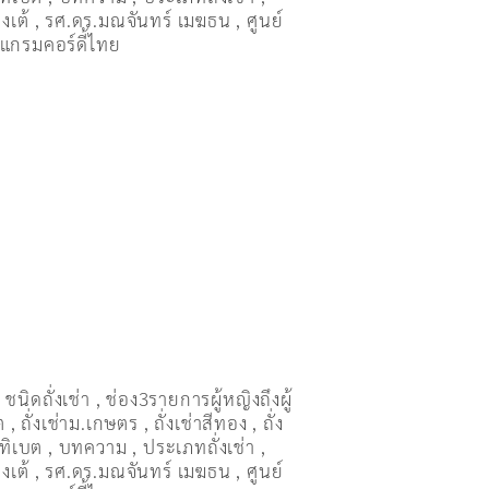
งเต้
,
รศ.ดร.มณจันทร์ เมฆธน
,
ศูนย์
แกรมคอร์ดี้ไทย
,
ชนิดถั่งเช่า
,
ช่อง3รายการผู้หญิงถึงผู้
ต
,
ถั่งเช่าม.เกษตร
,
ถั่งเช่าสีทอง
,
ถั่ง
่าทิเบต
,
บทความ
,
ประเภทถั่งเช่า
,
งเต้
,
รศ.ดร.มณจันทร์ เมฆธน
,
ศูนย์