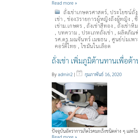
Read more »
ถั่งเช่าเกษตรศาสตร์
,
ประโยชน์ถั่
เช่า
,
ช่อง3รายการผู้หญิงถึงผู้หญิง
,
ซ
เช่าม.เกษตร
,
ถั่งเช่าสีทอง
,
ถั่งเช่าหิ
,
บทความ
,
ประเภทถั่งเช่า
,
ผลิตภัณฑ์
รศ.ดร.มณจันทร์ เมฆธน
,
ศูนย์บ่มเพาะ
คอร์ดี้ไทย
,
ไขมันในเลือด
ถั่งเช่า เพิ่มภูมิต้านทานเพื่อต้า
By
admin2
|
กุมภาพันธ์ 16, 2020
ปัจจุบันอัตราการเกิดโรคมะเร็งชนิดต่าง ๆ และโรค
Read more »