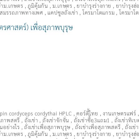
เช้าม.เกษตร
,
ภูมิคุ้มกัน
,
ม.เกษตร
,
ยาบำรุงร่างกาย
,
ยาบำรุงฮ่อ
่มสมรรถภาพทางเพศ
,
แคปซูลถั่งเช่า
,
โครมาโตแกรม
,
โครมาโต
กษตรศาสตร์) เพื่อสุภาพบุรุษ
pin cordyceps cordythai HPLC
,
คอร์ดี้ไทย
,
งานเกษตรแฟร์
อสุภาพสตรี
,
ถั่งเช่า
,
ถั่งเช่าจักจั่น
,
ถั่งเช่าซื้อ3แถม1
,
ถั่งเช่าทิเบ
ื่นอย่างไร
,
ถั่งเช่าเพื่อสุภาพบุรุษ
,
ถั่งเช่าเพื่อสุภาพสตรี
,
ถั่่งเช
เช้าม.เกษตร
,
ภูมิคุ้มกัน
,
ม.เกษตร
,
ยาบำรุงร่างกาย
,
ยาบำรุงฮ่อ