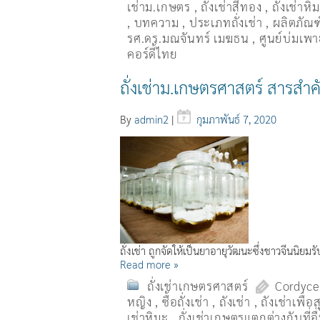
เช่าม.เกษตร
,
ถั่งเช่าสีทอง
,
ถั่งเช่าหิ
,
บทความ
,
ประเภทถั่งเช่า
,
ผลิตภัณฑ์
รศ.ดร.มณจันทร์ เมฆธน
,
ศูนย์บ่มเพาะ
คอร์ดี้ไทย
ถั่งเช่าม.เกษตรศาสตร์ สารสำค
By
admin2
|
กุมภาพันธ์ 7, 2020
ถั่งเช่า ถูกจัดให้เป็นยาอายุวัฒนะซึ่งชาวจีนนิย
Read more »
ถั่งเช่าเกษตรศาสตร์
Cordyce
หญิง
,
ซื้อถั่งเช่า
,
ถังเช่า
,
ถังเช่าเพื่
เช่าหิมะ
,
ถั่งเช่าเกษตรแตกต่างกับที่อ