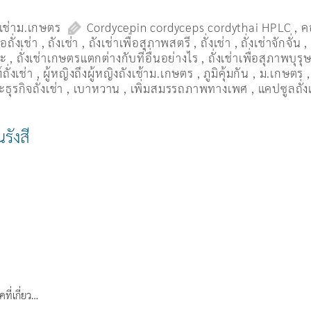
งเช่าม.เกษตร
Cordycepin cordyceps cordythai HPLC
,
ค
ื้อถั่งเช่า
,
ถังเช่า
,
ถังเช่าเพื่อสุภาพสตรี
,
ถั่งเช่า
,
ถั่งเช่าจักจั่น
มะ
,
ถั่งเช่าเกษตรแตกต่างกับที่อื่นอย่างไร
,
ถั่งเช่าเพื่อสุภาพบุรุ
ถั่งเช่า
,
ผู้หญิงถึงผู้หญิงถังเช้าม.เกษตร
,
ภูมิคุ้มกัน
,
ม.เกษตร
ธุรกิจถั่งเช่า
,
เบาหวาน
,
เพิ่มสมรรถภาพทางเพศ
,
แคปซูลถั่ง
นรังสี
ที่เกี่ยว…