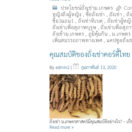
ประโยชน์ถั่งเช่าม.เกษตร
Cor
หญิงถึงผู้หญิง
,
ซื้อถั่งเช่า
,
ถังเช่า
,
ถั
ซื้อ3แถม1
,
ถั่งเช่าทิเบต
,
ถั่งเช่าผู้หญิ
ถั่งเช่าเพื่อสุภาพบุรุษ
,
ถั่งเช่าเพื่อสุ
ถังเช้าม.เกษตร
,
ภูมิคุ้มกัน
,
ม.เกษตร
เพิ่มสมรรถภาพทางเพศ
,
แคปซูลถั่งเช
คุณสมบัติของถั่งเช่าคอร์ดี้ไทย
By
admin2
|
กุมภาพันธ์ 13, 2020
ถั่งเช่า ม.เกษตรศาสตร์มีคุณสมบัติอย่างไร? – เป
Read more »