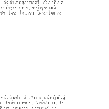
ษ
,
ถั่งเช่าเพื่อสุภาพสตรี
,
ถั่่งเช่าทิเบต
,
ยาบำรุงร่างกาย
,
ยาบำรุงฮ่องเต้
,
เช่า
,
โครมาโตแกรม
,
โครมาโตแกรม
,
ชนิดถั่งเช่า
,
ช่อง3รายการผู้หญิงถึงผู้
ต
,
ถั่งเช่าม.เกษตร
,
ถั่งเช่าสีทอง
,
ถั่ง
่าทิเบต
,
บทความ
,
ประเภทถั่งเช่า
,