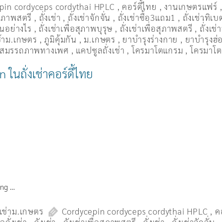
pin cordyceps cordythai HPLC
,
คอร์ดี้ไทย
,
งานเกษตรแฟร์
อสุภาพสตรี
,
ถั่งเช่า
,
ถั่งเช่าจักจั่น
,
ถั่งเช่าซื้อ3แถม1
,
ถั่งเช่าทิเบ
ื่นอย่างไร
,
ถั่งเช่าเพื่อสุภาพบุรุษ
,
ถั่งเช่าเพื่อสุภาพสตรี
,
ถั่่งเช
เช้าม.เกษตร
,
ภูมิคุ้มกัน
,
ม.เกษตร
,
ยาบำรุงร่างกาย
,
ยาบำรุงฮ่อ
่มสมรรถภาพทางเพศ
,
แคปซูลถั่งเช่า
,
โครมาโตแกรม
,
โครมาโต
 ในถั่งเช่าคอร์ดี้ไทย
hong …
งเช่าม.เกษตร
Cordycepin cordyceps cordythai HPLC
,
ค