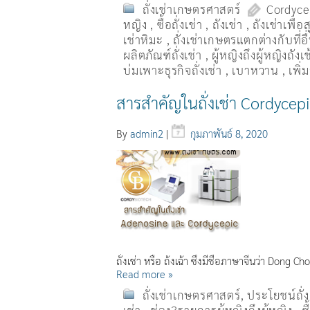
ถั่งเช่าเกษตรศาสตร์
Cordyce
หญิง
,
ซื้อถั่งเช่า
,
ถังเช่า
,
ถังเช่าเพื่
เช่าหิมะ
,
ถั่งเช่าเกษตรแตกต่างกับที่อ
ผลิตภัณฑ์ถั่งเช่า
,
ผู้หญิงถึงผู้หญิงถัง
บ่มเพาะธุรกิจถั่งเช่า
,
เบาหวาน
,
เพิ
สารสำคัญในถั่งเช่า Cordycepin
By
admin2
|
กุมภาพันธ์ 8, 2020
ถั่งเช่า หรือ ถ้่งเฉ้า ซึ่งมีชื่อภาษาจีนว่า Dong C
Read more »
ถั่งเช่าเกษตรศาสตร์
,
ประโยชน์ถั่