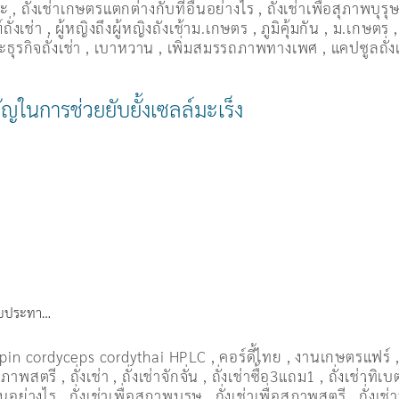
มะ
,
ถั่งเช่าเกษตรแตกต่างกับที่อื่นอย่างไร
,
ถั่งเช่าเพื่อสุภาพบุรุ
ถั่งเช่า
,
ผู้หญิงถึงผู้หญิงถังเช้าม.เกษตร
,
ภูมิคุ้มกัน
,
ม.เกษตร
ธุรกิจถั่งเช่า
,
เบาหวาน
,
เพิ่มสมรรถภาพทางเพศ
,
แคปซูลถั่ง
ัญในการช่วยยับยั้งเซลล์มะเร็ง
มรับประทา…
pin cordyceps cordythai HPLC
,
คอร์ดี้ไทย
,
งานเกษตรแฟร์
อสุภาพสตรี
,
ถั่งเช่า
,
ถั่งเช่าจักจั่น
,
ถั่งเช่าซื้อ3แถม1
,
ถั่งเช่าทิเบ
ื่นอย่างไร
,
ถั่งเช่าเพื่อสุภาพบุรุษ
,
ถั่งเช่าเพื่อสุภาพสตรี
,
ถั่่งเช