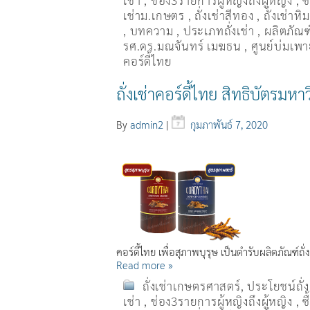
เช่า
,
ช่อง3รายการผู้หญิงถึงผู้หญิง
,
ซ
เช่าม.เกษตร
,
ถั่งเช่าสีทอง
,
ถั่งเช่าหิ
,
บทความ
,
ประเภทถั่งเช่า
,
ผลิตภัณฑ์
รศ.ดร.มณจันทร์ เมฆธน
,
ศูนย์บ่มเพาะ
คอร์ดี้ไทย
ถั่งเช่าคอร์ดี้ไทย สิทธิบัตรมห
By
admin2
|
กุมภาพันธ์ 7, 2020
คอร์ดี้ไทย เพื่อสุภาพบุรุษ เป็นตำรับผลิตภัณฑ์ถั่
Read more »
ถั่งเช่าเกษตรศาสตร์
,
ประโยชน์ถั่
เช่า
,
ช่อง3รายการผู้หญิงถึงผู้หญิง
,
ซ