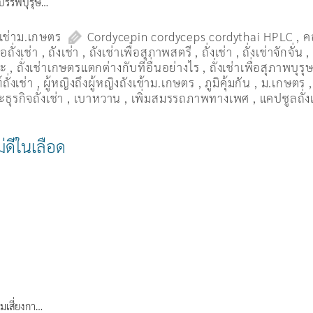
จ บรรพบุรุษ…
งเช่าม.เกษตร
Cordycepin cordyceps cordythai HPLC
,
ค
ื้อถั่งเช่า
,
ถังเช่า
,
ถังเช่าเพื่อสุภาพสตรี
,
ถั่งเช่า
,
ถั่งเช่าจักจั่น
มะ
,
ถั่งเช่าเกษตรแตกต่างกับที่อื่นอย่างไร
,
ถั่งเช่าเพื่อสุภาพบุรุ
ถั่งเช่า
,
ผู้หญิงถึงผู้หญิงถังเช้าม.เกษตร
,
ภูมิคุ้มกัน
,
ม.เกษตร
ธุรกิจถั่งเช่า
,
เบาหวาน
,
เพิ่มสมรรถภาพทางเพศ
,
แคปซูลถั่ง
ม่ดีในเลือด
ามเสี่ยงกา…