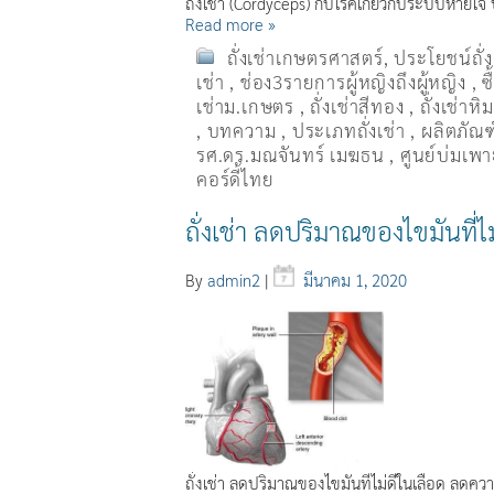
ถั่งเช่า (Cordyceps) กับโรคเกี่ยวกับระบบหายใ
Read more »
ถั่งเช่าเกษตรศาสตร์
,
ประโยชน์ถั่
เช่า
,
ช่อง3รายการผู้หญิงถึงผู้หญิง
,
ซ
เช่าม.เกษตร
,
ถั่งเช่าสีทอง
,
ถั่งเช่าหิ
,
บทความ
,
ประเภทถั่งเช่า
,
ผลิตภัณฑ์
รศ.ดร.มณจันทร์ เมฆธน
,
ศูนย์บ่มเพาะ
คอร์ดี้ไทย
ถั่งเช่า ลดปริมาณของไขมันที่ไ
By
admin2
|
มีนาคม 1, 2020
ถั่งเช่า ลดปริมาณของไขมันที่ไม่ดีในเลือด ลดคว