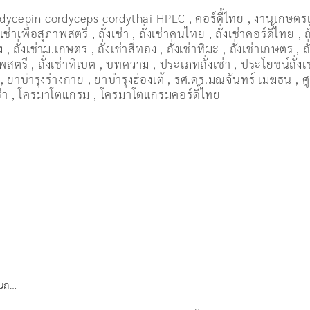
dycepin cordyceps cordythai HPLC
,
คอร์ดี้ไทย
,
งานเกษตร
งเช่าเพื่อสุภาพสตรี
,
ถั่งเช่า
,
ถั่งเช่าคนไทย
,
ถั่งเช่าคอร์ดี้ไทย
,
ถ
ง
,
ถั่งเช่าม.เกษตร
,
ถั่งเช่าสีทอง
,
ถั่งเช่าหิมะ
,
ถั่งเช่าเกษตร
,
ถ
ภาพสตรี
,
ถั่่งเช่าทิเบต
,
บทความ
,
ประเภทถั่งเช่า
,
ประโยชน์ถั่งเ
,
ยาบำรุงร่างกาย
,
ยาบำรุงฮ่องเต้
,
รศ.ดร.มณจันทร์ เมฆธน
,
ศ
่า
,
โครมาโตแกรม
,
โครมาโตแกรมคอร์ดี้ไทย
็นถ…