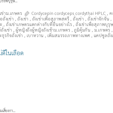
จ บรรพบุรุษ…
งเช่าม.เกษตร
Cordycepin cordyceps cordythai HPLC
,
ค
ื้อถั่งเช่า
,
ถังเช่า
,
ถังเช่าเพื่อสุภาพสตรี
,
ถั่งเช่า
,
ถั่งเช่าจักจั่น
มะ
,
ถั่งเช่าเกษตรแตกต่างกับที่อื่นอย่างไร
,
ถั่งเช่าเพื่อสุภาพบุรุ
ถั่งเช่า
,
ผู้หญิงถึงผู้หญิงถังเช้าม.เกษตร
,
ภูมิคุ้มกัน
,
ม.เกษตร
ธุรกิจถั่งเช่า
,
เบาหวาน
,
เพิ่มสมรรถภาพทางเพศ
,
แคปซูลถั่ง
ม่ดีในเลือด
ามเสี่ยงกา…