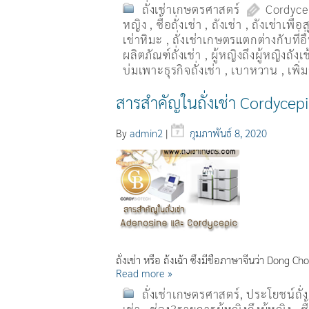
ถั่งเช่าเกษตรศาสตร์
Cordyce
หญิง
,
ซื้อถั่งเช่า
,
ถังเช่า
,
ถังเช่าเพื่
เช่าหิมะ
,
ถั่งเช่าเกษตรแตกต่างกับที่อ
ผลิตภัณฑ์ถั่งเช่า
,
ผู้หญิงถึงผู้หญิงถัง
บ่มเพาะธุรกิจถั่งเช่า
,
เบาหวาน
,
เพิ
สารสำคัญในถั่งเช่า Cordycepin
By
admin2
|
กุมภาพันธ์ 8, 2020
ถั่งเช่า หรือ ถ้่งเฉ้า ซึ่งมีชื่อภาษาจีนว่า Dong C
Read more »
ถั่งเช่าเกษตรศาสตร์
,
ประโยชน์ถั่