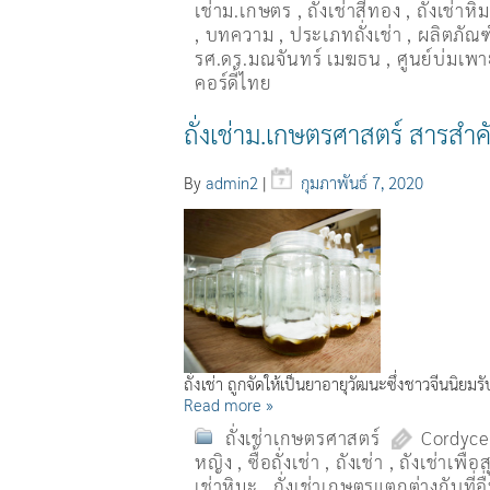
เช่าม.เกษตร
,
ถั่งเช่าสีทอง
,
ถั่งเช่าหิ
,
บทความ
,
ประเภทถั่งเช่า
,
ผลิตภัณฑ์
รศ.ดร.มณจันทร์ เมฆธน
,
ศูนย์บ่มเพาะ
คอร์ดี้ไทย
ถั่งเช่าม.เกษตรศาสตร์ สารสำค
By
admin2
|
กุมภาพันธ์ 7, 2020
ถั่งเช่า ถูกจัดให้เป็นยาอายุวัฒนะซึ่งชาวจีนนิย
Read more »
ถั่งเช่าเกษตรศาสตร์
Cordyce
หญิง
,
ซื้อถั่งเช่า
,
ถังเช่า
,
ถังเช่าเพื่
เช่าหิมะ
,
ถั่งเช่าเกษตรแตกต่างกับที่อ