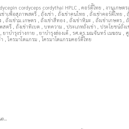
dycepin cordyceps cordythai HPLC
,
คอร์ดี้ไทย
,
งานเกษตร
งเช่าเพื่อสุภาพสตรี
,
ถั่งเช่า
,
ถั่งเช่าคนไทย
,
ถั่งเช่าคอร์ดี้ไทย
,
ถ
ง
,
ถั่งเช่าม.เกษตร
,
ถั่งเช่าสีทอง
,
ถั่งเช่าหิมะ
,
ถั่งเช่าเกษตร
,
ถ
ภาพสตรี
,
ถั่่งเช่าทิเบต
,
บทความ
,
ประเภทถั่งเช่า
,
ประโยชน์ถั่งเ
,
ยาบำรุงร่างกาย
,
ยาบำรุงฮ่องเต้
,
รศ.ดร.มณจันทร์ เมฆธน
,
ศ
่า
,
โครมาโตแกรม
,
โครมาโตแกรมคอร์ดี้ไทย
็นถ…