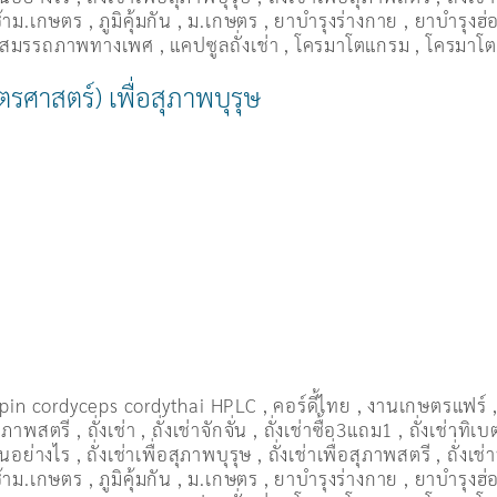
เช้าม.เกษตร
,
ภูมิคุ้มกัน
,
ม.เกษตร
,
ยาบำรุงร่างกาย
,
ยาบำรุงฮ่อ
่มสมรรถภาพทางเพศ
,
แคปซูลถั่งเช่า
,
โครมาโตแกรม
,
โครมาโต
กษตรศาสตร์) เพื่อสุภาพบุรุษ
pin cordyceps cordythai HPLC
,
คอร์ดี้ไทย
,
งานเกษตรแฟร์
อสุภาพสตรี
,
ถั่งเช่า
,
ถั่งเช่าจักจั่น
,
ถั่งเช่าซื้อ3แถม1
,
ถั่งเช่าทิเบ
ื่นอย่างไร
,
ถั่งเช่าเพื่อสุภาพบุรุษ
,
ถั่งเช่าเพื่อสุภาพสตรี
,
ถั่่งเช
เช้าม.เกษตร
,
ภูมิคุ้มกัน
,
ม.เกษตร
,
ยาบำรุงร่างกาย
,
ยาบำรุงฮ่อ