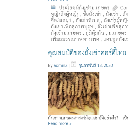
ประโยชน์ถั่งเช่าม.เกษตร
Cor
หญิงถึงผู้หญิง
,
ซื้อถั่งเช่า
,
ถังเช่า
,
ถั
ซื้อ3แถม1
,
ถั่งเช่าทิเบต
,
ถั่งเช่าผู้หญิ
ถั่งเช่าเพื่อสุภาพบุรุษ
,
ถั่งเช่าเพื่อสุ
ถังเช้าม.เกษตร
,
ภูมิคุ้มกัน
,
ม.เกษตร
เพิ่มสมรรถภาพทางเพศ
,
แคปซูลถั่งเช
คุณสมบัติของถั่งเช่าคอร์ดี้ไทย
By
admin2
|
กุมภาพันธ์ 13, 2020
ถั่งเช่า ม.เกษตรศาสตร์มีคุณสมบัติอย่างไร? – เป
Read more »