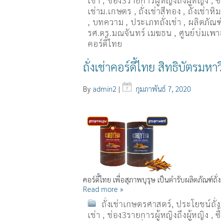
เช่า
,
ช่อง3รายการผู้หญิงถึงผู้หญิง
,
ซ
เช่าม.เกษตร
,
ถั่งเช่าสีทอง
,
ถั่งเช่าหิ
,
บทความ
,
ประเภทถั่งเช่า
,
ผลิตภัณฑ์
รศ.ดร.มณจันทร์ เมฆธน
,
ศูนย์บ่มเพาะ
คอร์ดี้ไทย
ถั่งเช่าคอร์ดี้ไทย สิทธิบัตรมห
By
admin2
|
กุมภาพันธ์ 7, 2020
คอร์ดี้ไทย เพื่อสุภาพบุรุษ เป็นตำรับผลิตภัณฑ์ถั่
Read more »
ถั่งเช่าเกษตรศาสตร์
,
ประโยชน์ถั่
เช่า
,
ช่อง3รายการผู้หญิงถึงผู้หญิง
,
ซ