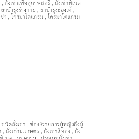
ษ
,
ถั่งเช่าเพื่อสุภาพสตรี
,
ถั่่งเช่าทิเบต
,
ยาบำรุงร่างกาย
,
ยาบำรุงฮ่องเต้
,
เช่า
,
โครมาโตแกรม
,
โครมาโตแกรม
,
ชนิดถั่งเช่า
,
ช่อง3รายการผู้หญิงถึงผู้
ต
,
ถั่งเช่าม.เกษตร
,
ถั่งเช่าสีทอง
,
ถั่ง
่าทิเบต
,
บทความ
,
ประเภทถั่งเช่า
,