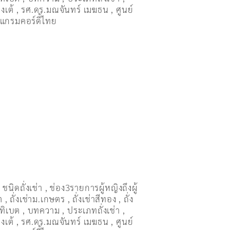
งเต้
,
รศ.ดร.มณจันทร์ เมฆธน
,
ศูนย์
แกรมคอร์ดี้ไทย
,
ชนิดถั่งเช่า
,
ช่อง3รายการผู้หญิงถึงผู้
ต
,
ถั่งเช่าม.เกษตร
,
ถั่งเช่าสีทอง
,
ถั่ง
่าทิเบต
,
บทความ
,
ประเภทถั่งเช่า
,
งเต้
,
รศ.ดร.มณจันทร์ เมฆธน
,
ศูนย์