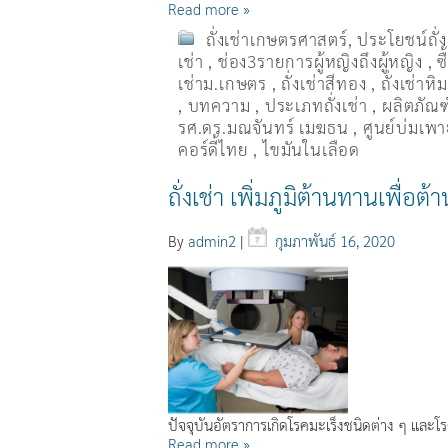
Read more »
ถั่งเช่าเกษตรศาสตร์
,
ประโยชน์ถั่
เช่า
,
ช่อง3รายการผู้หญิงถึงผู้หญิง
,
ซ
เช่าม.เกษตร
,
ถั่งเช่าสีทอง
,
ถั่งเช่าหิ
,
บทความ
,
ประเภทถั่งเช่า
,
ผลิตภัณฑ์
รศ.ดร.มณจันทร์ เมฆธน
,
ศูนย์บ่มเพาะ
คอร์ดี้ไทย
,
ไขมันในเลือด
ถั่งเช่า เพิ่มภูมิต้านทานเพื่อต้า
By
admin2
|
กุมภาพันธ์ 16, 2020
ปัจจุบันอัตราการเกิดโรคมะเร็งชนิดต่าง ๆ และโรค
Read more »