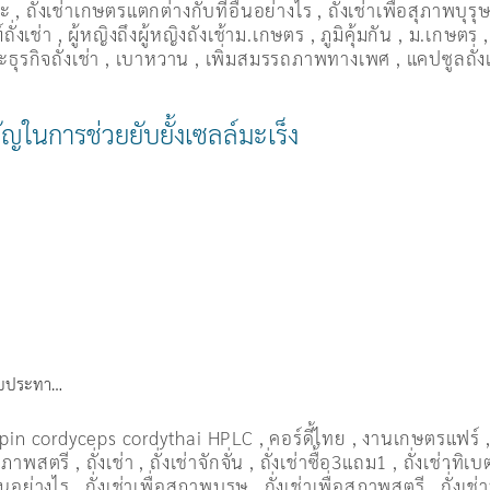
มะ
,
ถั่งเช่าเกษตรแตกต่างกับที่อื่นอย่างไร
,
ถั่งเช่าเพื่อสุภาพบุรุ
ถั่งเช่า
,
ผู้หญิงถึงผู้หญิงถังเช้าม.เกษตร
,
ภูมิคุ้มกัน
,
ม.เกษตร
ธุรกิจถั่งเช่า
,
เบาหวาน
,
เพิ่มสมรรถภาพทางเพศ
,
แคปซูลถั่ง
ัญในการช่วยยับยั้งเซลล์มะเร็ง
มรับประทา…
pin cordyceps cordythai HPLC
,
คอร์ดี้ไทย
,
งานเกษตรแฟร์
อสุภาพสตรี
,
ถั่งเช่า
,
ถั่งเช่าจักจั่น
,
ถั่งเช่าซื้อ3แถม1
,
ถั่งเช่าทิเบ
ื่นอย่างไร
,
ถั่งเช่าเพื่อสุภาพบุรุษ
,
ถั่งเช่าเพื่อสุภาพสตรี
,
ถั่่งเช