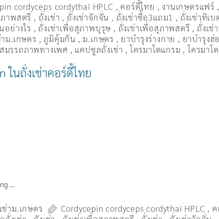
pin cordyceps cordythai HPLC
,
คอร์ดี้ไทย
,
งานเกษตรแฟร์
อสุภาพสตรี
,
ถั่งเช่า
,
ถั่งเช่าจักจั่น
,
ถั่งเช่าซื้อ3แถม1
,
ถั่งเช่าทิเบ
ื่นอย่างไร
,
ถั่งเช่าเพื่อสุภาพบุรุษ
,
ถั่งเช่าเพื่อสุภาพสตรี
,
ถั่่งเช
เช้าม.เกษตร
,
ภูมิคุ้มกัน
,
ม.เกษตร
,
ยาบำรุงร่างกาย
,
ยาบำรุงฮ่อ
่มสมรรถภาพทางเพศ
,
แคปซูลถั่งเช่า
,
โครมาโตแกรม
,
โครมาโต
 ในถั่งเช่าคอร์ดี้ไทย
hong …
งเช่าม.เกษตร
Cordycepin cordyceps cordythai HPLC
,
ค