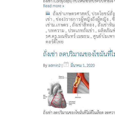
ถั่งเช่า (Cordyceps) กับโรคเกี่ยวกับระบบหายใ
Read more »
ถั่งเช่าเกษตรศาสตร์
,
ประโยชน์ถั่
เช่า
,
ช่อง3รายการผู้หญิงถึงผู้หญิง
,
ซ
เช่าม.เกษตร
,
ถั่งเช่าสีทอง
,
ถั่งเช่าหิ
,
บทความ
,
ประเภทถั่งเช่า
,
ผลิตภัณฑ์
รศ.ดร.มณจันทร์ เมฆธน
,
ศูนย์บ่มเพาะ
คอร์ดี้ไทย
ถั่งเช่า ลดปริมาณของไขมันที่ไ
By
admin2
|
มีนาคม 1, 2020
ถั่งเช่า ลดปริมาณของไขมันที่ไม่ดีในเลือด ลดคว