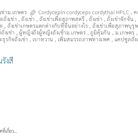
งเช่าม.เกษตร
Cordycepin cordyceps cordythai HPLC
,
ค
ื้อถั่งเช่า
,
ถังเช่า
,
ถังเช่าเพื่อสุภาพสตรี
,
ถั่งเช่า
,
ถั่งเช่าจักจั่น
มะ
,
ถั่งเช่าเกษตรแตกต่างกับที่อื่นอย่างไร
,
ถั่งเช่าเพื่อสุภาพบุรุ
ถั่งเช่า
,
ผู้หญิงถึงผู้หญิงถังเช้าม.เกษตร
,
ภูมิคุ้มกัน
,
ม.เกษตร
ธุรกิจถั่งเช่า
,
เบาหวาน
,
เพิ่มสมรรถภาพทางเพศ
,
แคปซูลถั่ง
นรังสี
ที่เกี่ยว…