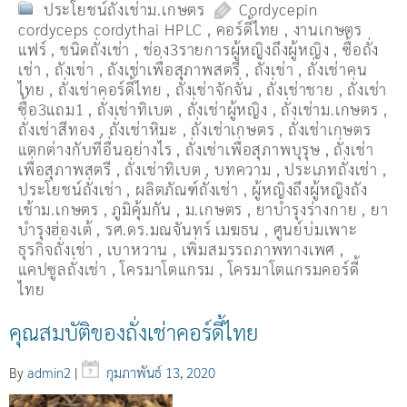
ประโยชน์ถั่งเช่าม.เกษตร
Cordycepin
cordyceps cordythai HPLC
,
คอร์ดี้ไทย
,
งานเกษตร
แฟร์
,
ชนิดถั่งเช่า
,
ช่อง3รายการผู้หญิงถึงผู้หญิง
,
ซื้อถั่ง
เช่า
,
ถังเช่า
,
ถังเช่าเพื่อสุภาพสตรี
,
ถั่งเช่า
,
ถั่งเช่าคน
ไทย
,
ถั่งเช่าคอร์ดี้ไทย
,
ถั่งเช่าจักจั่น
,
ถั่งเช่าชาย
,
ถั่งเช่า
ซื้อ3แถม1
,
ถั่งเช่าทิเบต
,
ถั่งเช่าผู้หญิง
,
ถั่งเช่าม.เกษตร
,
ถั่งเช่าสีทอง
,
ถั่งเช่าหิมะ
,
ถั่งเช่าเกษตร
,
ถั่งเช่าเกษตร
แตกต่างกับที่อื่นอย่างไร
,
ถั่งเช่าเพื่อสุภาพบุรุษ
,
ถั่งเช่า
เพื่อสุภาพสตรี
,
ถั่่งเช่าทิเบต
,
บทความ
,
ประเภทถั่งเช่า
,
ประโยชน์ถั่งเช่า
,
ผลิตภัณฑ์ถั่งเช่า
,
ผู้หญิงถึงผู้หญิงถัง
เช้าม.เกษตร
,
ภูมิคุ้มกัน
,
ม.เกษตร
,
ยาบำรุงร่างกาย
,
ยา
บำรุงฮ่องเต้
,
รศ.ดร.มณจันทร์ เมฆธน
,
ศูนย์บ่มเพาะ
ธุรกิจถั่งเช่า
,
เบาหวาน
,
เพิ่มสมรรถภาพทางเพศ
,
แคปซูลถั่งเช่า
,
โครมาโตแกรม
,
โครมาโตแกรมคอร์ดี้
ไทย
คุณสมบัติของถั่งเช่าคอร์ดี้ไทย
By
admin2
|
กุมภาพันธ์ 13, 2020