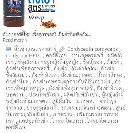
ถั่งเช่าคอร์ดี้ไทย เพื่อสุภาพสตรี เป็นตำรับผลิตภัณ…
Read more »
ถั่งเช่าเกษตรศาสตร์
Cordycepin cordyceps
cordythai HPLC
,
คอร์ดี้ไทย
,
งานเกษตรแฟร์
,
ชนิดถั่ง
เช่า
,
ช่อง3รายการผู้หญิงถึงผู้หญิง
,
ซื้อถั่งเช่า
,
ถังเช่า
,
ถังเช่าเพื่อสุภาพสตรี
,
ถั่งเช่า
,
ถั่งเช่าจักจั่น
,
ถั่งเช่า
ซื้อ3แถม1
,
ถั่งเช่าทิเบต
,
ถั่งเช่าม.เกษตร
,
ถั่งเช่าสีทอง
,
ถั่งเช่าหิมะ
,
ถั่งเช่าเกษตรแตกต่างกับที่อื่นอย่างไร
,
ถั่ง
เช่าเพื่อสุภาพบุรุษ
,
ถั่งเช่าเพื่อสุภาพสตรี
,
ถั่่งเช่าทิเบต
,
บทความ
,
ประเภทถั่งเช่า
,
ผลิตภัณฑ์ถั่งเช่า
,
ผู้หญิงถึงผู้
หญิงถังเช้าม.เกษตร
,
ภูมิคุ้มกัน
,
ม.เกษตร
,
ยาบำรุง
ร่างกาย
,
ยาบำรุงฮ่องเต้
,
รศ.ดร.มณจันทร์ เมฆธน
,
ศูนย์
บ่มเพาะธุรกิจถั่งเช่า
,
เบาหวาน
,
เพิ่มสมรรถภาพทาง
เพศ
,
แคปซูลถั่งเช่า
,
โครมาโตแกรม
,
โครมาโตแกรม
คอร์ดี้ไทย