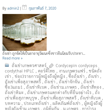
By
admin2
|
กุมภาพันธ์ 7, 2020
ถั่งเช่า ถูกจัดให้เป็นยาอายุวัฒนะซึ่งชาวจีนนิยมรับประทา…
Read more »
ถั่งเช่าเกษตรศาสตร์
Cordycepin cordyceps
cordythai HPLC
,
คอร์ดี้ไทย
,
งานเกษตรแฟร์
,
ชนิดถั่ง
เช่า
,
ช่อง3รายการผู้หญิงถึงผู้หญิง
,
ซื้อถั่งเช่า
,
ถังเช่า
,
ถังเช่าเพื่อสุภาพสตรี
,
ถั่งเช่า
,
ถั่งเช่าจักจั่น
,
ถั่งเช่า
ซื้อ3แถม1
,
ถั่งเช่าทิเบต
,
ถั่งเช่าม.เกษตร
,
ถั่งเช่าสีทอง
,
ถั่งเช่าหิมะ
,
ถั่งเช่าเกษตรแตกต่างกับที่อื่นอย่างไร
,
ถั่ง
เช่าเพื่อสุภาพบุรุษ
,
ถั่งเช่าเพื่อสุภาพสตรี
,
ถั่่งเช่าทิเบต
,
บทความ
,
ประเภทถั่งเช่า
,
ผลิตภัณฑ์ถั่งเช่า
,
ผู้หญิงถึงผู้
หญิงถังเช้าม.เกษตร
,
ภูมิคุ้มกัน
,
ม.เกษตร
,
ยาบำรุง