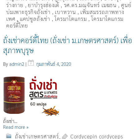
ร่างกาย
,
ยาบำรุงฮ่องเต้
,
รศ.ดร.มณจันทร์ เมฆธน
,
ศูนย์
บ่มเพาะธุรกิจถั่งเช่า
,
เบาหวาน
,
เพิ่มสมรรถภาพทาง
เพศ
,
แคปซูลถั่งเช่า
,
โครมาโตแกรม
,
โครมาโตแกรม
คอร์ดี้ไทย
ถั่งเช่าคอร์ดี้ไทย (ถั่งเช่า ม.เกษตรศาสตร์) เพื่อ
สุภาพบุรุษ
By
admin2
|
กุมภาพันธ์ 4, 2020
ถั่งเช่า…
Read more »
ถั่งเช่าเกษตรศาสตร์
Cordycepin cordyceps