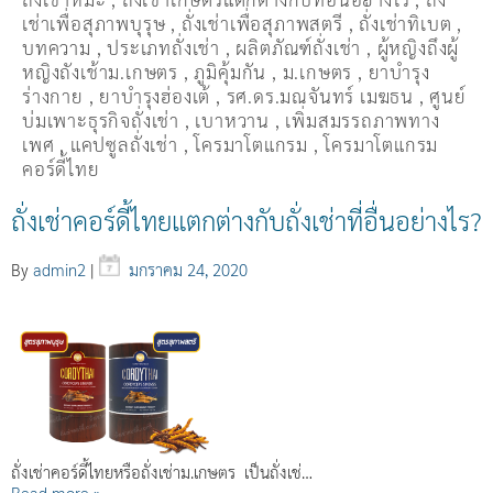
เช่าเพื่อสุภาพบุรุษ
,
ถั่งเช่าเพื่อสุภาพสตรี
,
ถั่่งเช่าทิเบต
,
บทความ
,
ประเภทถั่งเช่า
,
ผลิตภัณฑ์ถั่งเช่า
,
ผู้หญิงถึงผู้
หญิงถังเช้าม.เกษตร
,
ภูมิคุ้มกัน
,
ม.เกษตร
,
ยาบำรุง
ร่างกาย
,
ยาบำรุงฮ่องเต้
,
รศ.ดร.มณจันทร์ เมฆธน
,
ศูนย์
บ่มเพาะธุรกิจถั่งเช่า
,
เบาหวาน
,
เพิ่มสมรรถภาพทาง
เพศ
,
แคปซูลถั่งเช่า
,
โครมาโตแกรม
,
โครมาโตแกรม
คอร์ดี้ไทย
ถั่งเช่าคอร์ดี้ไทยแตกต่างกับถั่งเช่าที่อื่นอย่างไร?
By
admin2
|
มกราคม 24, 2020
ถั่งเช่าคอร์ดี้ไทยหรือถั่งเช่าม.เกษตร เป็นถั่งเช่…
Read more »