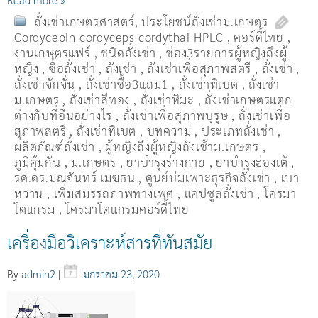
ถั่งเช่าเกษตรศาสตร์
,
ประโยชน์ถั่งเช่าม.เกษตร
Cordycepin cordyceps cordythai HPLC
,
คอร์ดี้ไทย
,
งานเกษตรแฟร์
,
ชนิดถั่งเช่า
,
ช่อง3รายการผู้หญิงถึงผู้
หญิง
,
ซื้อถั่งเช่า
,
ถังเช่า
,
ถังเช่าเพื่อสุภาพสตรี
,
ถั่งเช่า
,
ถั่งเช่าจักจั่น
,
ถั่งเช่าซื้อ3แถม1
,
ถั่งเช่าทิเบต
,
ถั่งเช่า
ม.เกษตร
,
ถั่งเช่าสีทอง
,
ถั่งเช่าหิมะ
,
ถั่งเช่าเกษตรแตก
ต่างกับที่อื่นอย่างไร
,
ถั่งเช่าเพื่อสุภาพบุรุษ
,
ถั่งเช่าเพื่อ
สุภาพสตรี
,
ถั่่งเช่าทิเบต
,
บทความ
,
ประเภทถั่งเช่า
,
ผลิตภัณฑ์ถั่งเช่า
,
ผู้หญิงถึงผู้หญิงถังเช้าม.เกษตร
,
ภูมิคุ้มกัน
,
ม.เกษตร
,
ยาบำรุงร่างกาย
,
ยาบำรุงฮ่องเต้
,
รศ.ดร.มณจันทร์ เมฆธน
,
ศูนย์บ่มเพาะธุรกิจถั่งเช่า
,
เบา
หวาน
,
เพิ่มสมรรถภาพทางเพศ
,
แคปซูลถั่งเช่า
,
โครมา
โตแกรม
,
โครมาโตแกรมคอร์ดี้ไทย
เครื่องมือวิเคราะห์สารที่ทันสมัย
By
admin2
|
มกราคม 23, 2020