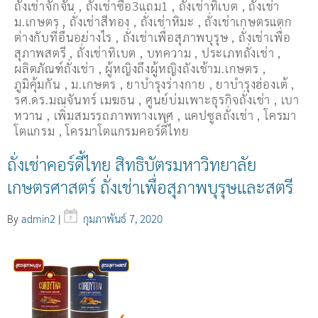
ถั่งเช่าจักจั่น
,
ถั่งเช่าซื้อ3แถม1
,
ถั่งเช่าทิเบต
,
ถั่งเช่า
ม.เกษตร
,
ถั่งเช่าสีทอง
,
ถั่งเช่าหิมะ
,
ถั่งเช่าเกษตรแตก
ต่างกับที่อื่นอย่างไร
,
ถั่งเช่าเพื่อสุภาพบุรุษ
,
ถั่งเช่าเพื่อ
สุภาพสตรี
,
ถั่่งเช่าทิเบต
,
บทความ
,
ประเภทถั่งเช่า
,
ผลิตภัณฑ์ถั่งเช่า
,
ผู้หญิงถึงผู้หญิงถังเช้าม.เกษตร
,
ภูมิคุ้มกัน
,
ม.เกษตร
,
ยาบำรุงร่างกาย
,
ยาบำรุงฮ่องเต้
,
รศ.ดร.มณจันทร์ เมฆธน
,
ศูนย์บ่มเพาะธุรกิจถั่งเช่า
,
เบา
หวาน
,
เพิ่มสมรรถภาพทางเพศ
,
แคปซูลถั่งเช่า
,
โครมา
โตแกรม
,
โครมาโตแกรมคอร์ดี้ไทย
ถั่งเช่าคอร์ดี้ไทย สิทธิบัตรมหาวิทยาลัย
เกษตรศาสตร์ ถั่งเช่าเพื่อสุภาพบุรุษและสตรี
By
admin2
|
กุมภาพันธ์ 7, 2020