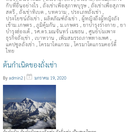
กับที่อื่นอย่างไร
,
ถั่งเช่าเพื่อสุภาพบุรุษ
,
ถั่งเช่าเพื่อสุภาพ
สตรี
,
ถั่่งเช่าทิเบต
,
บทความ
,
ประเภทถั่งเช่า
,
ประโยชน์ถั่งเช่า
,
ผลิตภัณฑ์ถั่งเช่า
,
ผู้หญิงถึงผู้หญิงถัง
เช้าม.เกษตร
,
ภูมิคุ้มกัน
,
ม.เกษตร
,
ยาบำรุงร่างกาย
,
ยา
บำรุงฮ่องเต้
,
รศ.ดร.มณจันทร์ เมฆธน
,
ศูนย์บ่มเพาะ
ธุรกิจถั่งเช่า
,
เบาหวาน
,
เพิ่มสมรรถภาพทางเพศ
,
แคปซูลถั่งเช่า
,
โครมาโตแกรม
,
โครมาโตแกรมคอร์ดี้
ไทย
ต้นกำเนิดของถั่งเช่า
By
admin2
|
มกราคม 19, 2020
ต้นกำเนิด ต้นกำเนิดของถั่งเช่า ตังถั่งเช่า เป็นสมุนไพรท…