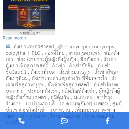
Read more »
ถั่งเช่าเกษตรศาสตร์
Cordycepin cordyceps
cordythai HPLC
,
คอร์ดี้ไทย
,
งานเกษตรแฟร์
,
ชนิดถั่ง
เช่า
,
ช่อง3รายการผู้หญิงถึงผู้หญิง
,
ซื้อถั่งเช่า
,
ถังเช่า
,
ถังเช่าเพื่อสุภาพสตรี
,
ถั่งเช่า
,
ถั่งเช่าจักจั่น
,
ถั่งเช่า
ซื้อ3แถม1
,
ถั่งเช่าทิเบต
,
ถั่งเช่าม.เกษตร
,
ถั่งเช่าสีทอง
,
ถั่งเช่าหิมะ
,
ถั่งเช่าเกษตรแตกต่างกับที่อื่นอย่างไร
,
ถั่ง
เช่าเพื่อสุภาพบุรุษ
,
ถั่งเช่าเพื่อสุภาพสตรี
,
ถั่่งเช่าทิเบต
,
บทความ
,
ประเภทถั่งเช่า
,
ผลิตภัณฑ์ถั่งเช่า
,
ผู้หญิงถึงผู้
หญิงถังเช้าม.เกษตร
,
ภูมิคุ้มกัน
,
ม.เกษตร
,
ยาบำรุง
ร่างกาย
,
ยาบำรุงฮ่องเต้
,
รศ.ดร.มณจันทร์ เมฆธน
,
ศูนย์
บ่มเพาะธุรกิจถั่งเช่า
,
เบาหวาน
,
เพิ่มสมรรถภาพทาง
เพศ
,
แคปซูลถั่งเช่า
,
โครมาโตแกรม
,
โครมาโตแกรม
คอร์ดี้ไทย