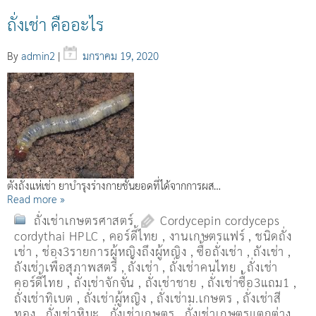
ถั่งเช่า คืออะไร
By
admin2
|
มกราคม 19, 2020
ตังถั่งแห่เช่า ยาบำรุงร่างกายชั้นยอดที่ได้จากการผส…
Read more »
ถั่งเช่าเกษตรศาสตร์
Cordycepin cordyceps
cordythai HPLC
,
คอร์ดี้ไทย
,
งานเกษตรแฟร์
,
ชนิดถั่ง
เช่า
,
ช่อง3รายการผู้หญิงถึงผู้หญิง
,
ซื้อถั่งเช่า
,
ถังเช่า
,
ถังเช่าเพื่อสุภาพสตรี
,
ถั่งเช่า
,
ถั่งเช่าคนไทย
,
ถั่งเช่า
คอร์ดี้ไทย
,
ถั่งเช่าจักจั่น
,
ถั่งเช่าชาย
,
ถั่งเช่าซื้อ3แถม1
,
ถั่งเช่าทิเบต
,
ถั่งเช่าผู้หญิง
,
ถั่งเช่าม.เกษตร
,
ถั่งเช่าสี
ทอง
,
ถั่งเช่าหิมะ
,
ถั่งเช่าเกษตร
,
ถั่งเช่าเกษตรแตกต่าง