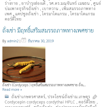
ร่างกาย
,
ยาบำรุงฮ่องเต้
,
รศ.ดร.มณจันทร์ เมฆธน
,
ศูนย์
บ่มเพาะธุรกิจถั่งเช่า
,
เบาหวาน
,
เพิ่มสมรรถภาพทาง
เพศ
,
แคปซูลถั่งเช่า
,
โครมาโตแกรม
,
โครมาโตแกรม
คอร์ดี้ไทย
ถั่งเช่า มีฤทธิ์เสริมสมรรถภาพทางเพศชาย
By
admin2
|
ธันวาคม 30, 2019
ถั่งเช่า (Cordyceps ) ฤทธิ์เสริมสมรรถภาพทางเพศชาย ถั่งเ…
Read more »
ถั่งเช่าเกษตรศาสตร์
,
ประโยชน์ถั่งเช่าม.เกษตร
Cordycepin cordyceps cordythai HPLC
,
คอร์ดี้ไทย
,