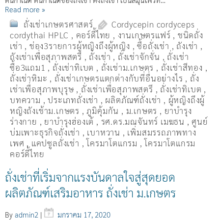
Read more »
ถั่งเช่าเกษตรศาสตร์
Cordycepin cordyceps
cordythai HPLC
,
คอร์ดี้ไทย
,
งานเกษตรแฟร์
,
ชนิดถั่ง
เช่า
,
ช่อง3รายการผู้หญิงถึงผู้หญิง
,
ซื้อถั่งเช่า
,
ถังเช่า
,
ถังเช่าเพื่อสุภาพสตรี
,
ถั่งเช่า
,
ถั่งเช่าจักจั่น
,
ถั่งเช่า
ซื้อ3แถม1
,
ถั่งเช่าทิเบต
,
ถั่งเช่าม.เกษตร
,
ถั่งเช่าสีทอง
,
ถั่งเช่าหิมะ
,
ถั่งเช่าเกษตรแตกต่างกับที่อื่นอย่างไร
,
ถั่ง
เช่าเพื่อสุภาพบุรุษ
,
ถั่งเช่าเพื่อสุภาพสตรี
,
ถั่่งเช่าทิเบต
,
บทความ
,
ประเภทถั่งเช่า
,
ผลิตภัณฑ์ถั่งเช่า
,
ผู้หญิงถึงผู้
หญิงถังเช้าม.เกษตร
,
ภูมิคุ้มกัน
,
ม.เกษตร
,
ยาบำรุง
ร่างกาย
,
ยาบำรุงฮ่องเต้
,
รศ.ดร.มณจันทร์ เมฆธน
,
ศูนย์
บ่มเพาะธุรกิจถั่งเช่า
,
เบาหวาน
,
เพิ่มสมรรถภาพทาง
เพศ
,
แคปซูลถั่งเช่า
,
โครมาโตแกรม
,
โครมาโตแกรม
คอร์ดี้ไทย
ถั่งเช่าที่เริ่มจากแรงบันดาลใจสู่สุดยอด
ผลิตภัณฑ์เสริมอาหาร ถั่งเช่า ม.เกษตร
By
admin2
|
มกราคม 17, 2020