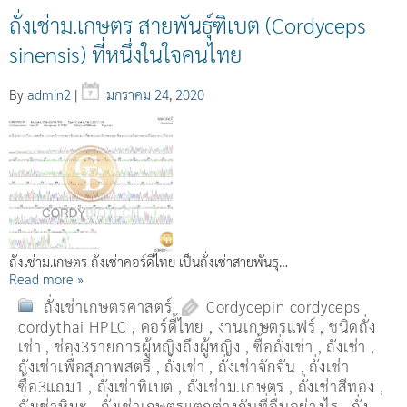
ถั่งเช่าม.เกษตร สายพันธุ์ฑิเบต (Cordyceps
sinensis) ที่หนึ่งในใจคนไทย
By
admin2
|
มกราคม 24, 2020
ถั่งเช่าม.เกษตร ถั่งเช่าคอร์ดี้ไทย เป็นถั่งเช่าสายพันธุ…
Read more »
ถั่งเช่าเกษตรศาสตร์
Cordycepin cordyceps
cordythai HPLC
,
คอร์ดี้ไทย
,
งานเกษตรแฟร์
,
ชนิดถั่ง
เช่า
,
ช่อง3รายการผู้หญิงถึงผู้หญิง
,
ซื้อถั่งเช่า
,
ถังเช่า
,
ถังเช่าเพื่อสุภาพสตรี
,
ถั่งเช่า
,
ถั่งเช่าจักจั่น
,
ถั่งเช่า
ซื้อ3แถม1
,
ถั่งเช่าทิเบต
,
ถั่งเช่าม.เกษตร
,
ถั่งเช่าสีทอง
,
ถั่งเช่าหิมะ
,
ถั่งเช่าเกษตรแตกต่างกับที่อื่นอย่างไร
,
ถั่ง