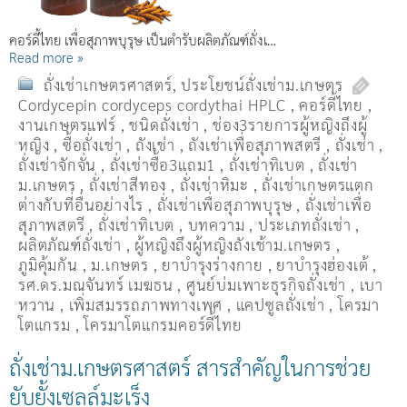
คอร์ดี้ไทย เพื่อสุภาพบุรุษ เป็นตำรับผลิตภัณฑ์ถั่งเ…
Read more »
ถั่งเช่าเกษตรศาสตร์
,
ประโยชน์ถั่งเช่าม.เกษตร
Cordycepin cordyceps cordythai HPLC
,
คอร์ดี้ไทย
,
งานเกษตรแฟร์
,
ชนิดถั่งเช่า
,
ช่อง3รายการผู้หญิงถึงผู้
หญิง
,
ซื้อถั่งเช่า
,
ถังเช่า
,
ถังเช่าเพื่อสุภาพสตรี
,
ถั่งเช่า
,
ถั่งเช่าจักจั่น
,
ถั่งเช่าซื้อ3แถม1
,
ถั่งเช่าทิเบต
,
ถั่งเช่า
ม.เกษตร
,
ถั่งเช่าสีทอง
,
ถั่งเช่าหิมะ
,
ถั่งเช่าเกษตรแตก
ต่างกับที่อื่นอย่างไร
,
ถั่งเช่าเพื่อสุภาพบุรุษ
,
ถั่งเช่าเพื่อ
สุภาพสตรี
,
ถั่่งเช่าทิเบต
,
บทความ
,
ประเภทถั่งเช่า
,
ผลิตภัณฑ์ถั่งเช่า
,
ผู้หญิงถึงผู้หญิงถังเช้าม.เกษตร
,
ภูมิคุ้มกัน
,
ม.เกษตร
,
ยาบำรุงร่างกาย
,
ยาบำรุงฮ่องเต้
,
รศ.ดร.มณจันทร์ เมฆธน
,
ศูนย์บ่มเพาะธุรกิจถั่งเช่า
,
เบา
หวาน
,
เพิ่มสมรรถภาพทางเพศ
,
แคปซูลถั่งเช่า
,
โครมา
โตแกรม
,
โครมาโตแกรมคอร์ดี้ไทย
ถั่งเช่าม.เกษตรศาสตร์ สารสำคัญในการช่วย
ยับยั้งเซลล์มะเร็ง