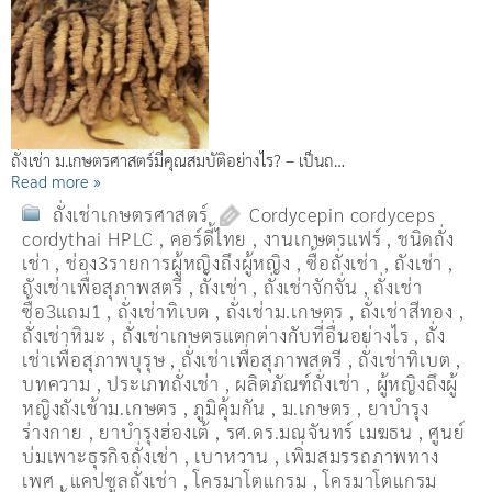
ถั่งเช่า ม.เกษตรศาสตร์มีคุณสมบัติอย่างไร? – เป็นถ…
Read more »
ถั่งเช่าเกษตรศาสตร์
Cordycepin cordyceps
cordythai HPLC
,
คอร์ดี้ไทย
,
งานเกษตรแฟร์
,
ชนิดถั่ง
เช่า
,
ช่อง3รายการผู้หญิงถึงผู้หญิง
,
ซื้อถั่งเช่า
,
ถังเช่า
,
ถังเช่าเพื่อสุภาพสตรี
,
ถั่งเช่า
,
ถั่งเช่าจักจั่น
,
ถั่งเช่า
ซื้อ3แถม1
,
ถั่งเช่าทิเบต
,
ถั่งเช่าม.เกษตร
,
ถั่งเช่าสีทอง
,
ถั่งเช่าหิมะ
,
ถั่งเช่าเกษตรแตกต่างกับที่อื่นอย่างไร
,
ถั่ง
เช่าเพื่อสุภาพบุรุษ
,
ถั่งเช่าเพื่อสุภาพสตรี
,
ถั่่งเช่าทิเบต
,
บทความ
,
ประเภทถั่งเช่า
,
ผลิตภัณฑ์ถั่งเช่า
,
ผู้หญิงถึงผู้
หญิงถังเช้าม.เกษตร
,
ภูมิคุ้มกัน
,
ม.เกษตร
,
ยาบำรุง
ร่างกาย
,
ยาบำรุงฮ่องเต้
,
รศ.ดร.มณจันทร์ เมฆธน
,
ศูนย์
บ่มเพาะธุรกิจถั่งเช่า
,
เบาหวาน
,
เพิ่มสมรรถภาพทาง
เพศ
,
แคปซูลถั่งเช่า
,
โครมาโตแกรม
,
โครมาโตแกรม