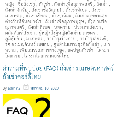
หญิง
,
ซื้อถั่งเช่า
,
ถังเช่า
,
ถังเช่าเพื่อสุภาพสตรี
,
ถั่งเช่า
,
ถั่งเช่าจักจั่น
,
ถั่งเช่าซื้อ3แถม1
,
ถั่งเช่าทิเบต
,
ถั่งเช่า
ม.เกษตร
,
ถั่งเช่าสีทอง
,
ถั่งเช่าหิมะ
,
ถั่งเช่าเกษตรแตก
ต่างกับที่อื่นอย่างไร
,
ถั่งเช่าเพื่อสุภาพบุรุษ
,
ถั่งเช่าเพื่อ
สุภาพสตรี
,
ถั่่งเช่าทิเบต
,
บทความ
,
ประเภทถั่งเช่า
,
ผลิตภัณฑ์ถั่งเช่า
,
ผู้หญิงถึงผู้หญิงถังเช้าม.เกษตร
,
ภูมิคุ้มกัน
,
ม.เกษตร
,
ยาบำรุงร่างกาย
,
ยาบำรุงฮ่องเต้
,
รศ.ดร.มณจันทร์ เมฆธน
,
ศูนย์บ่มเพาะธุรกิจถั่งเช่า
,
เบา
หวาน
,
เพิ่มสมรรถภาพทางเพศ
,
แคปซูลถั่งเช่า
,
โครมา
โตแกรม
,
โครมาโตแกรมคอร์ดี้ไทย
คำถามที่พบบ่อย‬ (FAQ) ถั่งเช่า ม.เกษตรศาสตร์
ถั่งเช่าคอร์ดี้ไทย
By
admin2
|
มกราคม 10, 2020