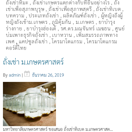
ถั่งเช่าหิมะ
,
ถั่งเช่าเกษตรแตกต่างกับที่อื่นอย่างไร
,
ถั่ง
เช่าเพื่อสุภาพบุรุษ
,
ถั่งเช่าเพื่อสุภาพสตรี
,
ถั่่งเช่าทิเบต
,
บทความ
,
ประเภทถั่งเช่า
,
ผลิตภัณฑ์ถั่งเช่า
,
ผู้หญิงถึงผู้
หญิงถังเช้าม.เกษตร
,
ภูมิคุ้มกัน
,
ม.เกษตร
,
ยาบำรุง
ร่างกาย
,
ยาบำรุงฮ่องเต้
,
รศ.ดร.มณจันทร์ เมฆธน
,
ศูนย์
บ่มเพาะธุรกิจถั่งเช่า
,
เบาหวาน
,
เพิ่มสมรรถภาพทาง
เพศ
,
แคปซูลถั่งเช่า
,
โครมาโตแกรม
,
โครมาโตแกรม
คอร์ดี้ไทย
ถั่งเช่า ม.เกษตรศาสตร์
By
admin
|
ธันวาคม 26, 2019
มหาวิทยาลัยเกษตรศาสตร์ ขอเสนอ ถั่งเช่าทิเบต ม.เกษตรศาสต…