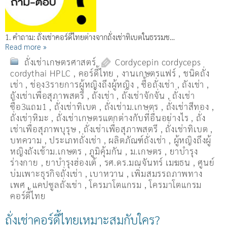
1. คำถาม: ถั่งเช่าคอร์ดี้ไทยต่างจากถั่งเช่าทิเบตในธรรมช…
Read more »
ถั่งเช่าเกษตรศาสตร์
Cordycepin cordyceps
cordythai HPLC
,
คอร์ดี้ไทย
,
งานเกษตรแฟร์
,
ชนิดถั่ง
เช่า
,
ช่อง3รายการผู้หญิงถึงผู้หญิง
,
ซื้อถั่งเช่า
,
ถังเช่า
,
ถังเช่าเพื่อสุภาพสตรี
,
ถั่งเช่า
,
ถั่งเช่าจักจั่น
,
ถั่งเช่า
ซื้อ3แถม1
,
ถั่งเช่าทิเบต
,
ถั่งเช่าม.เกษตร
,
ถั่งเช่าสีทอง
,
ถั่งเช่าหิมะ
,
ถั่งเช่าเกษตรแตกต่างกับที่อื่นอย่างไร
,
ถั่ง
เช่าเพื่อสุภาพบุรุษ
,
ถั่งเช่าเพื่อสุภาพสตรี
,
ถั่่งเช่าทิเบต
,
บทความ
,
ประเภทถั่งเช่า
,
ผลิตภัณฑ์ถั่งเช่า
,
ผู้หญิงถึงผู้
หญิงถังเช้าม.เกษตร
,
ภูมิคุ้มกัน
,
ม.เกษตร
,
ยาบำรุง
ร่างกาย
,
ยาบำรุงฮ่องเต้
,
รศ.ดร.มณจันทร์ เมฆธน
,
ศูนย์
บ่มเพาะธุรกิจถั่งเช่า
,
เบาหวาน
,
เพิ่มสมรรถภาพทาง
เพศ
,
แคปซูลถั่งเช่า
,
โครมาโตแกรม
,
โครมาโตแกรม
คอร์ดี้ไทย
ถั่งเช่าคอร์ดี้ไทยเหมาะสมกับใคร?