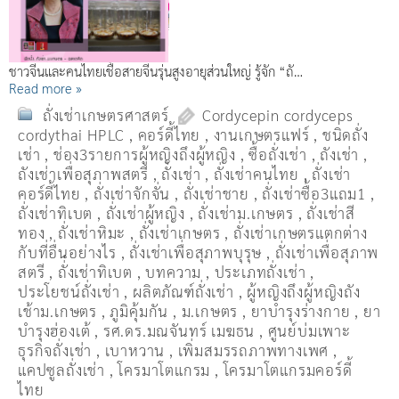
ชาวจีนและคนไทยเชื้อสายจีนรุ่นสูงอายุส่วนใหญ่ รู้จัก “ถั…
Read more »
ถั่งเช่าเกษตรศาสตร์
Cordycepin cordyceps
cordythai HPLC
,
คอร์ดี้ไทย
,
งานเกษตรแฟร์
,
ชนิดถั่ง
เช่า
,
ช่อง3รายการผู้หญิงถึงผู้หญิง
,
ซื้อถั่งเช่า
,
ถังเช่า
,
ถังเช่าเพื่อสุภาพสตรี
,
ถั่งเช่า
,
ถั่งเช่าคนไทย
,
ถั่งเช่า
คอร์ดี้ไทย
,
ถั่งเช่าจักจั่น
,
ถั่งเช่าชาย
,
ถั่งเช่าซื้อ3แถม1
,
ถั่งเช่าทิเบต
,
ถั่งเช่าผู้หญิง
,
ถั่งเช่าม.เกษตร
,
ถั่งเช่าสี
ทอง
,
ถั่งเช่าหิมะ
,
ถั่งเช่าเกษตร
,
ถั่งเช่าเกษตรแตกต่าง
กับที่อื่นอย่างไร
,
ถั่งเช่าเพื่อสุภาพบุรุษ
,
ถั่งเช่าเพื่อสุภาพ
สตรี
,
ถั่่งเช่าทิเบต
,
บทความ
,
ประเภทถั่งเช่า
,
ประโยชน์ถั่งเช่า
,
ผลิตภัณฑ์ถั่งเช่า
,
ผู้หญิงถึงผู้หญิงถัง
เช้าม.เกษตร
,
ภูมิคุ้มกัน
,
ม.เกษตร
,
ยาบำรุงร่างกาย
,
ยา
บำรุงฮ่องเต้
,
รศ.ดร.มณจันทร์ เมฆธน
,
ศูนย์บ่มเพาะ
ธุรกิจถั่งเช่า
,
เบาหวาน
,
เพิ่มสมรรถภาพทางเพศ
,
แคปซูลถั่งเช่า
,
โครมาโตแกรม
,
โครมาโตแกรมคอร์ดี้
ไทย