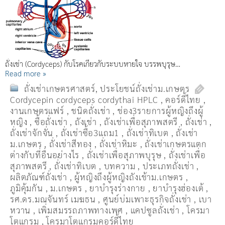
ถั่งเช่า (Cordyceps) กับโรคเกี่ยวกับระบบหายใจ บรรพบุรุษ…
Read more »
ถั่งเช่าเกษตรศาสตร์
,
ประโยชน์ถั่งเช่าม.เกษตร
Cordycepin cordyceps cordythai HPLC
,
คอร์ดี้ไทย
,
งานเกษตรแฟร์
,
ชนิดถั่งเช่า
,
ช่อง3รายการผู้หญิงถึงผู้
หญิง
,
ซื้อถั่งเช่า
,
ถังเช่า
,
ถังเช่าเพื่อสุภาพสตรี
,
ถั่งเช่า
,
ถั่งเช่าจักจั่น
,
ถั่งเช่าซื้อ3แถม1
,
ถั่งเช่าทิเบต
,
ถั่งเช่า
ม.เกษตร
,
ถั่งเช่าสีทอง
,
ถั่งเช่าหิมะ
,
ถั่งเช่าเกษตรแตก
ต่างกับที่อื่นอย่างไร
,
ถั่งเช่าเพื่อสุภาพบุรุษ
,
ถั่งเช่าเพื่อ
สุภาพสตรี
,
ถั่่งเช่าทิเบต
,
บทความ
,
ประเภทถั่งเช่า
,
ผลิตภัณฑ์ถั่งเช่า
,
ผู้หญิงถึงผู้หญิงถังเช้าม.เกษตร
,
ภูมิคุ้มกัน
,
ม.เกษตร
,
ยาบำรุงร่างกาย
,
ยาบำรุงฮ่องเต้
,
รศ.ดร.มณจันทร์ เมฆธน
,
ศูนย์บ่มเพาะธุรกิจถั่งเช่า
,
เบา
หวาน
,
เพิ่มสมรรถภาพทางเพศ
,
แคปซูลถั่งเช่า
,
โครมา
โตแกรม
,
โครมาโตแกรมคอร์ดี้ไทย