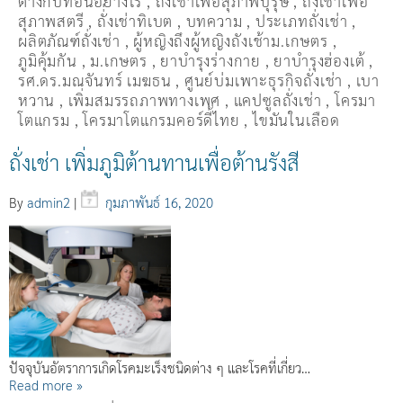
ต่างกับที่อื่นอย่างไร
,
ถั่งเช่าเพื่อสุภาพบุรุษ
,
ถั่งเช่าเพื่อ
สุภาพสตรี
,
ถั่่งเช่าทิเบต
,
บทความ
,
ประเภทถั่งเช่า
,
ผลิตภัณฑ์ถั่งเช่า
,
ผู้หญิงถึงผู้หญิงถังเช้าม.เกษตร
,
ภูมิคุ้มกัน
,
ม.เกษตร
,
ยาบำรุงร่างกาย
,
ยาบำรุงฮ่องเต้
,
รศ.ดร.มณจันทร์ เมฆธน
,
ศูนย์บ่มเพาะธุรกิจถั่งเช่า
,
เบา
หวาน
,
เพิ่มสมรรถภาพทางเพศ
,
แคปซูลถั่งเช่า
,
โครมา
โตแกรม
,
โครมาโตแกรมคอร์ดี้ไทย
,
ไขมันในเลือด
ถั่งเช่า เพิ่มภูมิต้านทานเพื่อต้านรังสี
By
admin2
|
กุมภาพันธ์ 16, 2020
ปัจจุบันอัตราการเกิดโรคมะเร็งชนิดต่าง ๆ และโรคที่เกี่ยว…
Read more »