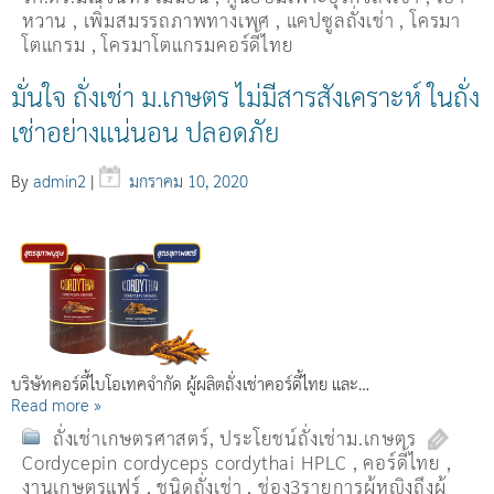
หวาน
,
เพิ่มสมรรถภาพทางเพศ
,
แคปซูลถั่งเช่า
,
โครมา
โตแกรม
,
โครมาโตแกรมคอร์ดี้ไทย
มั่นใจ ถั่งเช่า ม.เกษตร ไม่มีสารสังเคราะห์ ในถั่ง
เช่าอย่างแน่นอน ปลอดภัย
By
admin2
|
มกราคม 10, 2020
บริษัทคอร์ดี้ไบโอเทคจำกัด ผู้ผลิตถั่งเช่าคอร์ดี้ไทย และ…
Read more »
ถั่งเช่าเกษตรศาสตร์
,
ประโยชน์ถั่งเช่าม.เกษตร
Cordycepin cordyceps cordythai HPLC
,
คอร์ดี้ไทย
,
งานเกษตรแฟร์
,
ชนิดถั่งเช่า
,
ช่อง3รายการผู้หญิงถึงผู้