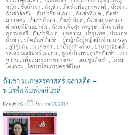
งานเกษตรแฟร์
,
ชนิดถั่งเช่า
,
ช่อง3รายการผู้หญิงถึงผู้
หญิง
,
ซื้อถั่งเช่า
,
ถังเช่า
,
ถังเช่าเพื่อสุภาพสตรี
,
ถั่งเช่า
,
ถั่งเช่าจักจั่น
,
ถั่งเช่าซื้อ3แถม1
,
ถั่งเช่าทิเบต
,
ถั่งเช่า
ม.เกษตร
,
ถั่งเช่าสีทอง
,
ถั่งเช่าหิมะ
,
ถั่งเช่าเกษตรแตก
ต่างกับที่อื่นอย่างไร
,
ถั่งเช่าเพื่อสุภาพบุรุษ
,
ถั่งเช่าเพื่อ
สุภาพสตรี
,
ถั่่งเช่าทิเบต
,
บทความ
,
บำรุงเพศ
,
ประเภท
ถั่งเช่า
,
ผลิตภัณฑ์ถั่งเช่า
,
ผู้หญิงถึงผู้หญิงถังเช้าม.เกษตร
,
ภูมิคุ้มกัน
,
ม.เกษตร
,
ยาบำรุงร่างกาย
,
ยาบำรุงฮ่องเต้
,
รศ.ดร.มณจันทร์ เมฆธน
,
ศูนย์บ่มเพาะธุรกิจถั่งเช่า
,
เบา
หวาน
,
เพิ่มสมรรถภาพทางเพศ
,
แคปซูลถั่งเช่า
,
โครมา
โตแกรม
,
โครมาโตแกรมคอร์ดี้ไทย
ถั่งเช่า ม.เกษตรศาสตร์ ฉลาดคิด –
หนังสือพิมพ์เดลินิวส์
By
admin2
|
ธันวาคม 30, 2019