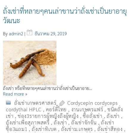
ถั่งเช่าที่หลายๆคนเล่าขานว่าถั่งเช่าเป็นยาอายุ
วัฒนะ
By
admin2
|
ธันวาคม 29, 2019
ถั่งเช่า หรือที่หลายๆคนเล่าขานว่าถั่งเช่าเป็นยาอาย…
Read more »
ถั่งเช่าเกษตรศาสตร์
Cordycepin cordyceps
cordythai HPLC
,
คอร์ดี้ไทย
,
งานเกษตรแฟร์
,
ชนิดถั่ง
เช่า
,
ช่อง3รายการผู้หญิงถึงผู้หญิง
,
ซื้อถั่งเช่า
,
ถังเช่า
,
ถังเช่าเพื่อสุภาพสตรี
,
ถั่งเช่า
,
ถั่งเช่าจักจั่น
,
ถั่งเช่า
ซื้อ3แถม1
,
ถั่งเช่าทิเบต
,
ถั่งเช่าม.เกษตร
,
ถั่งเช่าสีทอง
,