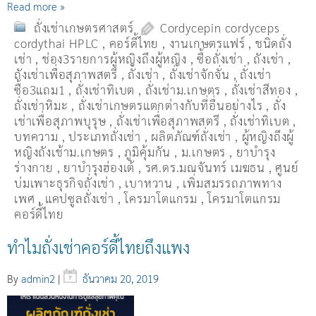
Read more »
ถั่งเช่าเกษตรศาสตร์
Cordycepin cordyceps
cordythai HPLC
,
คอร์ดี้ไทย
,
งานเกษตรแฟร์
,
ชนิดถั่ง
เช่า
,
ช่อง3รายการผู้หญิงถึงผู้หญิง
,
ซื้อถั่งเช่า
,
ถังเช่า
,
ถังเช่าเพื่อสุภาพสตรี
,
ถั่งเช่า
,
ถั่งเช่าจักจั่น
,
ถั่งเช่า
ซื้อ3แถม1
,
ถั่งเช่าทิเบต
,
ถั่งเช่าม.เกษตร
,
ถั่งเช่าสีทอง
,
ถั่งเช่าหิมะ
,
ถั่งเช่าเกษตรแตกต่างกับที่อื่นอย่างไร
,
ถั่ง
เช่าเพื่อสุภาพบุรุษ
,
ถั่งเช่าเพื่อสุภาพสตรี
,
ถั่่งเช่าทิเบต
,
บทความ
,
ประเภทถั่งเช่า
,
ผลิตภัณฑ์ถั่งเช่า
,
ผู้หญิงถึงผู้
หญิงถังเช้าม.เกษตร
,
ภูมิคุ้มกัน
,
ม.เกษตร
,
ยาบำรุง
ร่างกาย
,
ยาบำรุงฮ่องเต้
,
รศ.ดร.มณจันทร์ เมฆธน
,
ศูนย์
บ่มเพาะธุรกิจถั่งเช่า
,
เบาหวาน
,
เพิ่มสมรรถภาพทาง
เพศ
,
แคปซูลถั่งเช่า
,
โครมาโตแกรม
,
โครมาโตแกรม
คอร์ดี้ไทย
ทำไมถั่งเช่าคอร์ดี้ไทยถึงแพง
By
admin2
|
ธันวาคม 20, 2019