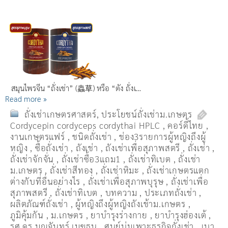
สมุนไพรจีน “ถั่งเช่า” (蟲草) หรือ “ตัง ถั่งเ…
Read more »
ถั่งเช่าเกษตรศาสตร์
,
ประโยชน์ถั่งเช่าม.เกษตร
Cordycepin cordyceps cordythai HPLC
,
คอร์ดี้ไทย
,
งานเกษตรแฟร์
,
ชนิดถั่งเช่า
,
ช่อง3รายการผู้หญิงถึงผู้
หญิง
,
ซื้อถั่งเช่า
,
ถังเช่า
,
ถังเช่าเพื่อสุภาพสตรี
,
ถั่งเช่า
,
ถั่งเช่าจักจั่น
,
ถั่งเช่าซื้อ3แถม1
,
ถั่งเช่าทิเบต
,
ถั่งเช่า
ม.เกษตร
,
ถั่งเช่าสีทอง
,
ถั่งเช่าหิมะ
,
ถั่งเช่าเกษตรแตก
ต่างกับที่อื่นอย่างไร
,
ถั่งเช่าเพื่อสุภาพบุรุษ
,
ถั่งเช่าเพื่อ
สุภาพสตรี
,
ถั่่งเช่าทิเบต
,
บทความ
,
ประเภทถั่งเช่า
,
ผลิตภัณฑ์ถั่งเช่า
,
ผู้หญิงถึงผู้หญิงถังเช้าม.เกษตร
,
ภูมิคุ้มกัน
,
ม.เกษตร
,
ยาบำรุงร่างกาย
,
ยาบำรุงฮ่องเต้
,
รศ.ดร.มณจันทร์ เมฆธน
,
ศูนย์บ่มเพาะธุรกิจถั่งเช่า
,
เบา