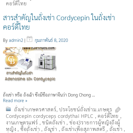
คอร์ดี้ไทย
สารสำคัญในถั่งเช่า Cordycepin ในถั่งเช่า
คอร์ดี้ไทย
By
admin2
|
กุมภาพันธ์ 8, 2020
ถั่งเช่า หรือ ถ้่งเฉ้า ซึ่งมีชื่อภาษาจีนว่า Dong Chong …
Read more »
ถั่งเช่าเกษตรศาสตร์
,
ประโยชน์ถั่งเช่าม.เกษตร
Cordycepin cordyceps cordythai HPLC
,
คอร์ดี้ไทย
,
งานเกษตรแฟร์
,
ชนิดถั่งเช่า
,
ช่อง3รายการผู้หญิงถึงผู้
หญิง
,
ซื้อถั่งเช่า
,
ถังเช่า
,
ถังเช่าเพื่อสุภาพสตรี
,
ถั่งเช่า
,