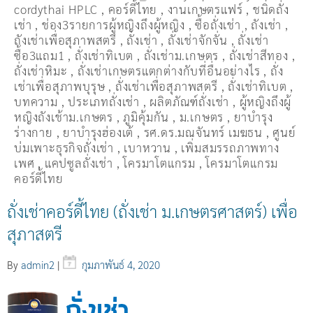
cordythai HPLC
,
คอร์ดี้ไทย
,
งานเกษตรแฟร์
,
ชนิดถั่ง
เช่า
,
ช่อง3รายการผู้หญิงถึงผู้หญิง
,
ซื้อถั่งเช่า
,
ถังเช่า
,
ถังเช่าเพื่อสุภาพสตรี
,
ถั่งเช่า
,
ถั่งเช่าจักจั่น
,
ถั่งเช่า
ซื้อ3แถม1
,
ถั่งเช่าทิเบต
,
ถั่งเช่าม.เกษตร
,
ถั่งเช่าสีทอง
,
ถั่งเช่าหิมะ
,
ถั่งเช่าเกษตรแตกต่างกับที่อื่นอย่างไร
,
ถั่ง
เช่าเพื่อสุภาพบุรุษ
,
ถั่งเช่าเพื่อสุภาพสตรี
,
ถั่่งเช่าทิเบต
,
บทความ
,
ประเภทถั่งเช่า
,
ผลิตภัณฑ์ถั่งเช่า
,
ผู้หญิงถึงผู้
หญิงถังเช้าม.เกษตร
,
ภูมิคุ้มกัน
,
ม.เกษตร
,
ยาบำรุง
ร่างกาย
,
ยาบำรุงฮ่องเต้
,
รศ.ดร.มณจันทร์ เมฆธน
,
ศูนย์
บ่มเพาะธุรกิจถั่งเช่า
,
เบาหวาน
,
เพิ่มสมรรถภาพทาง
เพศ
,
แคปซูลถั่งเช่า
,
โครมาโตแกรม
,
โครมาโตแกรม
คอร์ดี้ไทย
ถั่งเช่าคอร์ดี้ไทย (ถั่งเช่า ม.เกษตรศาสตร์) เพื่อ
สุภาสตรี
By
admin2
|
กุมภาพันธ์ 4, 2020