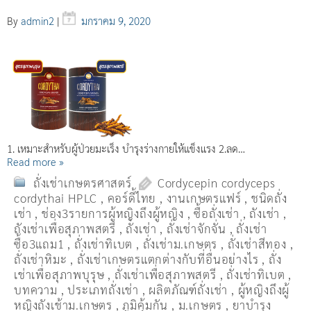
By
admin2
|
มกราคม 9, 2020
1. เหมาะสำหรับผู้ป่วยมะเร็ง บำรุงร่างกายให้แข็งแรง 2.ลด…
Read more »
ถั่งเช่าเกษตรศาสตร์
Cordycepin cordyceps
cordythai HPLC
,
คอร์ดี้ไทย
,
งานเกษตรแฟร์
,
ชนิดถั่ง
เช่า
,
ช่อง3รายการผู้หญิงถึงผู้หญิง
,
ซื้อถั่งเช่า
,
ถังเช่า
,
ถังเช่าเพื่อสุภาพสตรี
,
ถั่งเช่า
,
ถั่งเช่าจักจั่น
,
ถั่งเช่า
ซื้อ3แถม1
,
ถั่งเช่าทิเบต
,
ถั่งเช่าม.เกษตร
,
ถั่งเช่าสีทอง
,
ถั่งเช่าหิมะ
,
ถั่งเช่าเกษตรแตกต่างกับที่อื่นอย่างไร
,
ถั่ง
เช่าเพื่อสุภาพบุรุษ
,
ถั่งเช่าเพื่อสุภาพสตรี
,
ถั่่งเช่าทิเบต
,
บทความ
,
ประเภทถั่งเช่า
,
ผลิตภัณฑ์ถั่งเช่า
,
ผู้หญิงถึงผู้
หญิงถังเช้าม.เกษตร
,
ภูมิคุ้มกัน
,
ม.เกษตร
,
ยาบำรุง