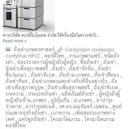
ทางบริษัท คอร์ดี้ไบโอเทค จำกัด ใช้ครื่องมือวิเคราะห์ปริ…
Read more »
ถั่งเช่าเกษตรศาสตร์
Cordycepin cordyceps
cordythai HPLC
,
คอร์ดี้ไทย
,
งานเกษตรแฟร์
,
ชนิดถั่ง
เช่า
,
ช่อง3รายการผู้หญิงถึงผู้หญิง
,
ซื้อถั่งเช่า
,
ถังเช่า
,
ถังเช่าเพื่อสุภาพสตรี
,
ถั่งเช่า
,
ถั่งเช่าจักจั่น
,
ถั่งเช่า
ซื้อ3แถม1
,
ถั่งเช่าทิเบต
,
ถั่งเช่าม.เกษตร
,
ถั่งเช่าสีทอง
,
ถั่งเช่าหิมะ
,
ถั่งเช่าเกษตรแตกต่างกับที่อื่นอย่างไร
,
ถั่ง
เช่าเพื่อสุภาพบุรุษ
,
ถั่งเช่าเพื่อสุภาพสตรี
,
ถั่่งเช่าทิเบต
,
บทความ
,
ประเภทถั่งเช่า
,
ผลิตภัณฑ์ถั่งเช่า
,
ผู้หญิงถึงผู้
หญิงถังเช้าม.เกษตร
,
ภูมิคุ้มกัน
,
ม.เกษตร
,
ยาบำรุง
ร่างกาย
,
ยาบำรุงฮ่องเต้
,
รศ.ดร.มณจันทร์ เมฆธน
,
ศูนย์
บ่มเพาะธุรกิจถั่งเช่า
,
เบาหวาน
,
เพิ่มสมรรถภาพทาง
เพศ
,
แคปซูลถั่งเช่า
,
โครมาโตแกรม
,
โครมาโตแกรม
คอร์ดี้ไทย